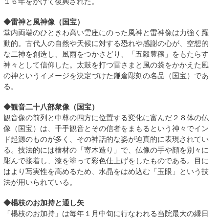
１６年をかけて復興された。
◆雷神と風神像（国宝）
堂内両端のひときわ高い雲座にのった風神と雷神像は力強く躍
動的。古代人の自然や天候に対する恐れや感謝の心が、空想的
な二神を創造し、風雨をつかさどり、「五穀豊穣」をもたらす
神々として信仰した。太鼓を打つ雷さまと風の袋をかかえた風
の神というイメージを決定づけた鎌倉彫刻の名品（国宝）であ
る。
◆観音二十八部衆像（国宝）
観音像の前列と中尊の四方に位置する変化に富んだ２８体の仏
像（国宝）は、千手観音とその信者をまもるという神々でイン
ド起源のものが多く、その神話的な姿が迫真的に表現されてい
る。技法的には檜材の「寄木造り」で、仏像の手や顔を別々に
彫んで接着し、漆を塗って彩色仕上げをしたものである。目に
はより写実性を高めるため、水晶をはめ込む「玉眼」という技
法が用いられている。
◆楊枝のお加持と通し矢
「楊枝のお加持」は毎年１月中旬に行なわれる当院最大の縁日