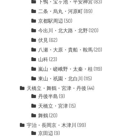
下鴨・宝ヶ池・平安神宮
(83)
二条・烏丸・河原町
(89)
京都駅周辺
(50)
今出川・北大路・北野
(120)
伏見
(62)
八瀬・大原・貴船・鞍馬
(20)
山科
(23)
嵐山・嵯峨野・太秦・桂
(119)
東山・祇園・北白川
(115)
天橋立・舞鶴・宮津・丹後
(44)
丹後半島
(9)
天橋立・宮津
(15)
舞鶴
(20)
宇治・長岡京・木津川
(99)
京田辺
(9)