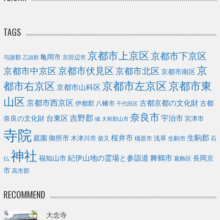
TAGS
京都市上京区
京都市下京区
亀岡市
与謝郡
京田辺市
乙訓郡
京
京都市伏見区
京都市北区
京都市中京区
京都市南区
京都市左京区
京都市東
都市右京区
京都市山科区
山区
京都市西京区
古都京都の文化財
古都
伊都郡
八幡市
千代田区
奈良市
台東区
吉野郡
宇治市
奈良の文化財
宮津市
城
大和郡山市
寺院
庭園
桜井市
生駒郡
御所市
浅草
木津川市
柴又
橿原市
生駒市
石
神社
福知山市
紀伊山地の霊場と参詣道
舞鶴市
長岡京
葛飾区
仏
市
高市郡
RECOMMEND
大念寺