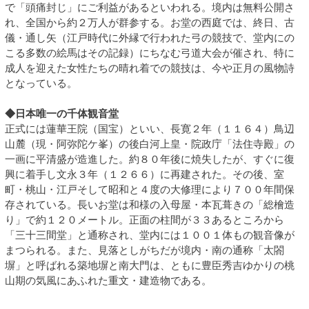
で「頭痛封じ」にご利益があるといわれる。境内は無料公開さ
れ、全国から約２万人が群参する。お堂の西庭では、終日、古
儀・通し矢（江戸時代に外縁で行われた弓の競技で、堂内にの
こる多数の絵馬はその記録）にちなむ弓道大会が催され、特に
成人を迎えた女性たちの晴れ着での競技は、今や正月の風物詩
となっている。
◆日本唯一の千体観音堂
正式には蓮華王院（国宝）といい、長寛２年（１１６４）鳥辺
山麓（現・阿弥陀ケ峯）の後白河上皇・院政庁「法住寺殿」の
一画に平清盛が造進した。約８０年後に焼失したが、すぐに復
興に着手し文永３年（１２６６）に再建された。その後、室
町・桃山・江戸そして昭和と４度の大修理により７００年間保
存されている。長いお堂は和様の入母屋・本瓦葺きの「総檜造
り」で約１２０メートル。正面の柱間が３３あるところから
「三十三間堂」と通称され、堂内には１００１体もの観音像が
まつられる。また、見落としがちだが境内・南の通称「太閤
塀」と呼ばれる築地塀と南大門は、ともに豊臣秀吉ゆかりの桃
山期の気風にあふれた重文・建造物である。