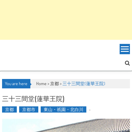
You are here
Home >
京都
>
三十三間堂(蓮華王院)
三十三間堂(蓮華王院)
京都
京都市
東山・祇園・北白川
-