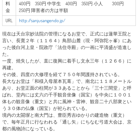
料
400円 350円 中学生 400円 350円 小人 300円
金
250円 障害者の方は半額
URL
http://sanjusangendo.jp/
現在は天台宗妙法院の管理になるお堂で、正式には蓮華王院と
言い、長寛２年（１１６４）鳥部山麓（現・阿弥陀ヶ峯）にあ
った後白河上皇・院政庁「法住寺殿」の一画に平清盛が造進し
た。
一度、焼失したが、直に復興に着手し文永三年（１２６６）に
再建。
その後、四度の大修理を経て７５０年間護持されている。
長大なお堂は「和様入母屋本瓦葺」で、南北に１１８メートル
あり、お堂正面の柱間が３３あることから「三十三間堂」と呼
ばれ、堂内には丈六の千手観音坐像（国宝）を中央に１００１
体もの観音像（重文）と共に風神・雷神、観音二十八部衆とい
う３０体の仏像（国宝）が祀られている。
境内の太閤塀と南大門は、豊臣秀吉ゆかりの建造物（重文）
で、毎年正月に行なわれる「通し矢」にちなむ弓道大会は、京
都の風物詩になっている。