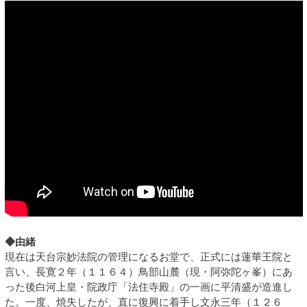
◆由緒
現在は天台宗妙法院の管理になるお堂で、正式には蓮華王院と
言い、長寛２年（１１６４）鳥部山麓（現・阿弥陀ヶ峯）にあ
った後白河上皇・院政庁「法住寺殿」の一画に平清盛が造進し
た。一度、焼失したが、直に復興に着手し文永三年（１２６