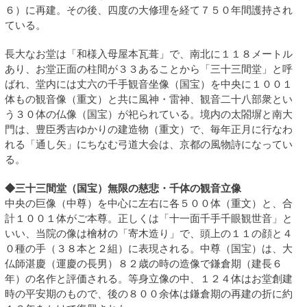
６）に再建。その後、四度の大修理を経て７５０年間護持され
ている。
長大なお堂は「和様入母屋本瓦葺」で、南北に１１８メートル
あり、お堂正面の柱間が３３あることから「三十三間堂」と呼
ばれ、堂内には丈六の千手観音坐像（国宝）を中央に１００１
体もの観音像（重文）と共に風神・雷神、観音二十八部衆とい
う３０体の仏像（国宝）が祀られている。境内の太閤塀と南大
門は、豊臣秀吉ゆかりの建造物（重文）で、毎年正月に行なわ
れる「通し矢」にちなむ弓道大会は、京都の風物詩になってい
る。
◆三十三間堂（国宝）無限の慈悲・千体の観音立像
中央の巨像（中尊）を中心に左右に各５００体（重文）と、合
計１００１体がご本尊。正しくは「十一面千手千眼観世音」と
いい、当院の像は檜材の「寄木造り」で、頭上の１１の顔と４
０種の手（３８本と２組）に表現される。中尊（国宝）は、大
仏師湛慶（運慶の長男）８２歳の時の造像で鎌倉期（建長６
年）の名作と評価される。等身立像の中、１２４体はお堂創建
時の平安期のもので、後の８００余体は鎌倉期の再建の折に約