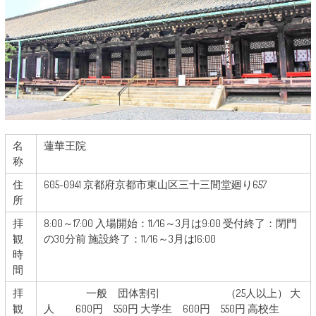
名
蓮華王院
称
住
605-0941 京都府京都市東山区三十三間堂廻り657
所
拝
8:00～17:00 入場開始：11/16～3月は9:00 受付終了：閉門
観
の30分前 施設終了：11/16～3月は16:00
時
間
拝
一般 団体割引 （25人以上） 大
観
人 600円 550円 大学生 600円 550円 高校生