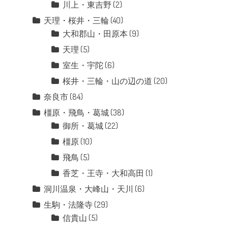
川上・東吉野
(2)
天理・桜井・三輪
(40)
大和郡山・田原本
(9)
天理
(5)
室生・宇陀
(6)
桜井・三輪・山の辺の道
(20)
奈良市
(84)
橿原・飛鳥・葛城
(38)
御所・葛城
(22)
橿原
(10)
飛鳥
(5)
香芝・王寺・大和高田
(1)
洞川温泉・大峰山・天川
(6)
生駒・法隆寺
(29)
信貴山
(5)