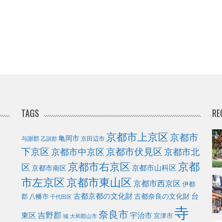
TAGS
RE
京都市上京区
京都市
亀岡市
与謝郡
京田辺市
乙訓郡
下京区
京都市伏見区
京都市北
京都市中京区
京都
京都市右京区
区
京都市山科区
京都市南区
市左京区
京都市東山区
京都市西京区
伊都
古都京都の文化財
台
古都奈良の文化財
郡
八幡市
千代田区
寺
奈良市
東区
吉野郡
宇治市
宮津市
城
大和郡山市