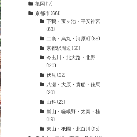
亀岡
(17)
京都市
(681)
下鴨・宝ヶ池・平安神宮
(83)
二条・烏丸・河原町
(89)
京都駅周辺
(50)
今出川・北大路・北野
(120)
伏見
(62)
八瀬・大原・貴船・鞍馬
(20)
山科
(23)
嵐山・嵯峨野・太秦・桂
(119)
東山・祇園・北白川
(115)