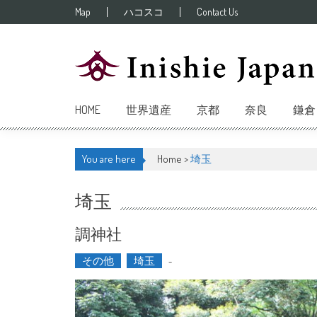
Skip to content
Map
ハコスコ
Contact Us
HOME
世界遺産
京都
奈良
鎌倉
You are here
Home >
埼玉
埼玉
調神社
その他
埼玉
-