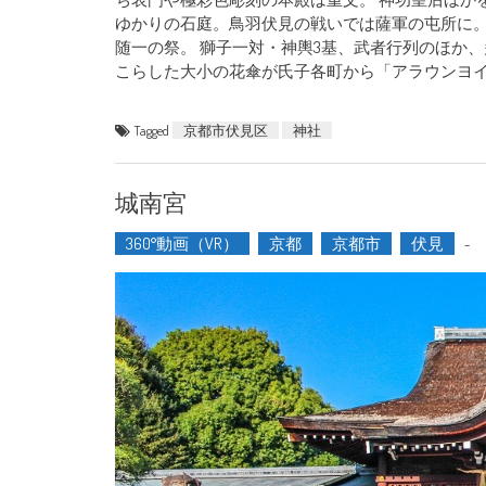
ゆかりの石庭。鳥羽伏見の戦いでは薩軍の屯所に。
随一の祭。 獅子一対・神輿3基、武者行列のほか、
こらした大小の花傘が氏子各町から「アラウンヨイ
Tagged
京都市伏見区
神社
城南宮
360°動画（VR）
京都
京都市
伏見
-