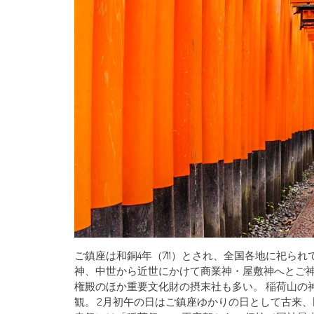
ご鎮座は和銅4年（711）とされ、全国各地に祀ら
神、中世から近世にかけて商業神・屋敷神へとご神徳
権殿のほか重要文化財の摂末社も多い。 稲荷山の神
観。 2月初午の日はご鎮座ゆかりの日として古来、