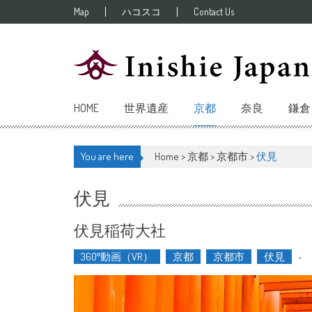
Skip to content
Map
ハコスコ
Contact Us
HOME
世界遺産
京都
奈良
鎌倉
You are here
Home >
京都
>
京都市
>
伏見
伏見
伏見稲荷大社
360°動画（VR）
京都
京都市
伏見
-