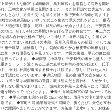
河上皇が壮大な離宮（城南離宮、鳥羽離宮）を造営して院政を開始
れ、王朝文化が華麗に花開きました。 また熊野詣でに先立ち、道
慣わしとなり、方角の災いを除く方除・旅行安全の信仰が高まりま
南離宮の流鏑馬揃えと称して武士を集めて承久の乱を起こし、慶応
の大砲が鳴り響き、烏羽・伏見の戦いが始まりました。 平安貴族
の地は、新しい時代の幕開けを告げる歴史の舞台です。 ◆三光の
星を組み合わせた極めて珍しいこ神紋で、昼夜の隔てなく遍く及
朝のたたずまい 流れ造りの本殿、変形入母屋造りの前殿、そして左
特の複合建築、総檜造りです。勾配の緩やかな檜皮葺の屋根をはじ
に統一され優美な姿を見せています。 本殿の東側、平安の庭に臨
を行っています。 ◆城南祭（神幸祭） 平安時代の末から盛大に行
れ重さ１．５トン近くある三基の豪華な神輿の渡御が始まり、氏子
の中、神社に神輿が還御する様子は壮観です。祭りに訪れた人々に
は季語になっています。 ◆源氏物語 花の庭 四季の庭を備えた、
べく白河上皇は城南離宮の造営に取り組んだと言われ、大がかりな
に尽せない風情がありました。城南宮の神苑－楽水苑－には「源氏
趣を味わっていただけます。 ◆春の山 城南離宮の築山の一つであ
す。 ◆平安の庭 社殿を背景に広がる池に、段落ちの滝と遣水が注
別です。 ◆室町の庭 池泉廻遊式の庭園で、歩くたびに景色が変わ
どりの躑躅を楽しむことができます。お茶席「楽水軒」で、お抹茶