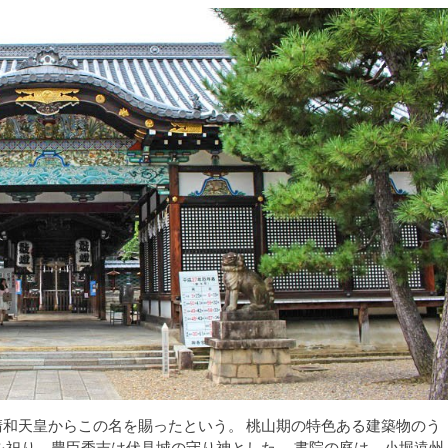
和天皇からこの名を賜ったという。 桃山期の特色ある建築物のう
を祀り、豊臣秀吉は伏見城の守り神とした。 書院の庭は、小堀遠州