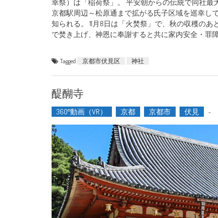
幸祭）は「稲荷祭」。 平安朝からの伝統で同社最
京都駅周辺～松原通まで拡がる氏子区域を巡幸して
知られる。 11月8日は「火焚祭」で、秋の収穫の
で焚き上げ、神恩に奉謝すると共に家内安全・罪
Tagged
京都市伏見区
神社
醍醐寺
360°動画（VR）
京都
京都市
伏見
-