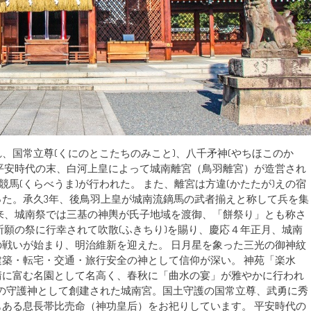
、国常立尊(くにのとこたちのみこと)、八千矛神(やちほこのか
 平安時代の末、白河上皇によって城南離宮（鳥羽離宮）が造営され
競馬(くらべうま)が行われた。 また、離宮は方違(かたたが)えの宿
た。承久3年、後鳥羽上皇が城南流鏑馬の武者揃えと称して兵を集
来、城南祭では三基の神輿が氏子地域を渡御、「餅祭り」とも称さ
祈願の祭に行幸されて吹散(ふきちり)を賜り、慶応４年正月、城南
戦いが始まり、明治維新を迎えた。 日月星を象った三光の御神紋
築・転宅・交通・旅行安全の神として信仰が深い。 神苑「楽水
情に富む名園として名高く、春秋に「曲水の宴」が雅やかに行われ
国の守護神として創建された城南宮。国土守護の国常立尊、武勇に秀
ある息長帯比売命（神功皇后）をお祀りしています。 平安時代の