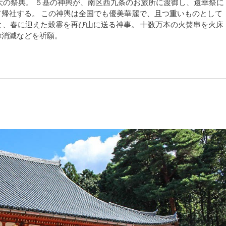
大の祭典。 ５基の神輿が、南区西九条のお旅所に渡御し、還幸祭に
帰社する。 この神輿は全国でも優美華麗で、且つ重いものとして
あと、春に迎えた穀霊を再び山に送る神事。 十数万本の火焚串を火床
障消滅などを祈願。