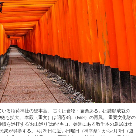
れている稲荷神社の総本宮。 古くは食物・蚕桑あるいは諸願成就の
も拡大。 本殿（重文）は明応8年（1499）の再興。 重要文化財の
蹟を巡拝する‘お山巡り’は約4キロ、参道にある数千本の鳥居は壮
民衆が群参する。 4月20日に近い日曜日（神幸祭）から5月3日（還