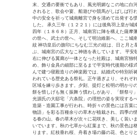
末、交通の要衝でもあり、風光明媚なこの地に白
されると、歌会や宴、船遊びや競馬がしばしば行わ
中の安全を祈って城南離宮で身を清めて出発する
した。 承久三年（１２２１）には後鳥羽上皇が城
四年（１８６８）正月、城南宮に陣を構えた薩摩藩
の世へ、武士の世へ、そして明治維新へ、ここ城南
紋 神功皇后の旗印にちなむ三光の紋は、日と月と
ぶ、城南宮の広大なこ神徳を表しています。 平安
右に伸びる翼廊が一体となった社殿は、城南宮独
め、飾り金具の細部に至るまで平安時代後期の様式
んで建つ寝殿造りの神楽殿では、結婚式や特別祈祷
われている歴史ある祭礼。正午過ぎより、それぞ
区域を練り歩きます。夕刻、提灯と松明の明かり
餅を惜しげも無く振舞う慣わしがあり、「餅祭り」
光源氏の大邸宅「六条院」の理想の姿を実現する
造築・造園工事が行われ、時折々の景色には言葉
物語」を彩る百種余りの草木が植栽され、四季の情
る春の山。春の草木が次々に花咲き、美しく装いま
いでいます。秋の七草から紅葉まで、秋の景色は格
ります。紅枝垂れ桜、舟着き場の藤の花、色とり