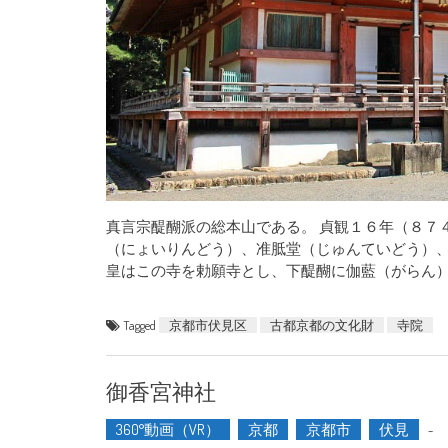
真言宗醍醐派の総本山である。 貞観１６年（８７
（にょいりんどう）、准胝堂（じゅんていどう）
皇はこの寺を勅願寺とし、下醍醐に伽藍（がらん）を
Tagged
京都市伏見区
古都京都の文化財
寺院
御香宮神社
360°動画（VR）
京都
京都市
伏見
-