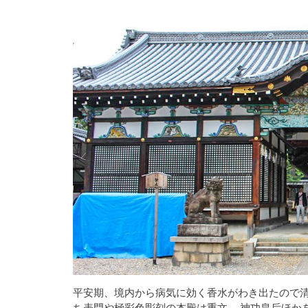
平安期、境内から病気に効く香水がわき出たので清
ち表門や極彩色彫刻の本殿は重文。 神功皇后ほか