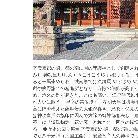
平安遷都の際、都の南に国の守護神として創建され
み)、神功皇后(じんぐうこうごう)をお祀りする。
ると一層崇められ、城南祭では流鏑馬(やぶさめ)や
所や熊野詣での精進所となり、方除の信仰が高まっ
め、承久の乱が起きたことは名高い。 江戸時代以
れ大いに賑う。 皇室の崇敬厚く、孝明天皇は攘夷
宮に陣を構えた薩摩藩の大砲が轟き、鳥羽・伏見の
は神功皇后の旗印に因んで方除の御神徳を表し、建
苑」は「源氏物語 花の庭」と称され、四季の風
る。 ◆歴史の回り舞台 平安遷都の際、都の南に
でた八千矛神（大国主命）、安産と育児の神様でも