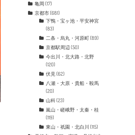
亀岡
(17)
京都市
(681)
下鴨・宝ヶ池・平安神宮
(83)
二条・烏丸・河原町
(89)
京都駅周辺
(50)
今出川・北大路・北野
(120)
伏見
(62)
八瀬・大原・貴船・鞍馬
(20)
山科
(23)
嵐山・嵯峨野・太秦・桂
(119)
東山・祇園・北白川
(115)