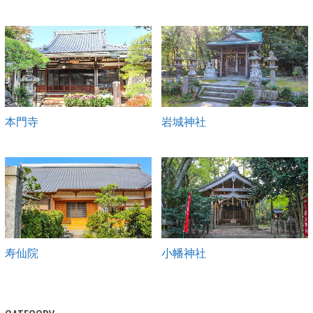
本門寺
岩城神社
寿仙院
小幡神社