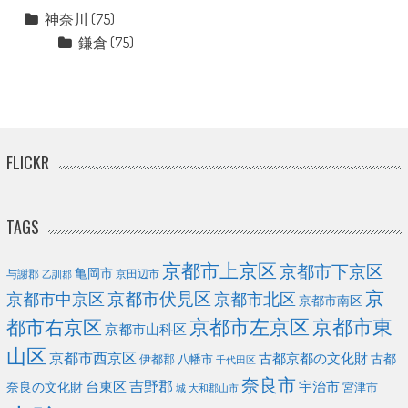
神奈川
(75)
鎌倉
(75)
FLICKR
TAGS
京都市上京区
京都市下京区
亀岡市
与謝郡
京田辺市
乙訓郡
京
京都市伏見区
京都市北区
京都市中京区
京都市南区
京都市左京区
京都市東
都市右京区
京都市山科区
山区
京都市西京区
古都京都の文化財
古都
伊都郡
八幡市
千代田区
奈良市
台東区
吉野郡
宇治市
奈良の文化財
宮津市
城
大和郡山市