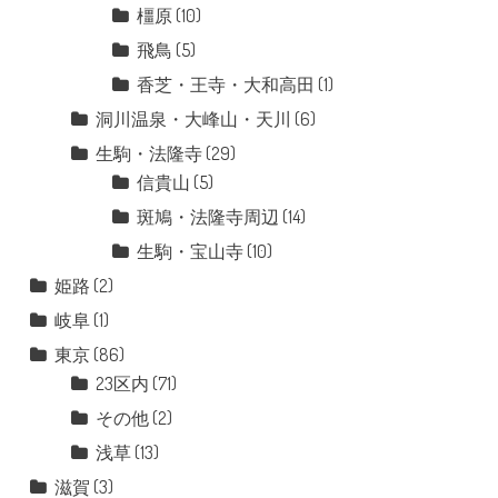
橿原
(10)
飛鳥
(5)
香芝・王寺・大和高田
(1)
洞川温泉・大峰山・天川
(6)
生駒・法隆寺
(29)
信貴山
(5)
斑鳩・法隆寺周辺
(14)
生駒・宝山寺
(10)
姫路
(2)
岐阜
(1)
東京
(86)
23区内
(71)
その他
(2)
浅草
(13)
滋賀
(3)