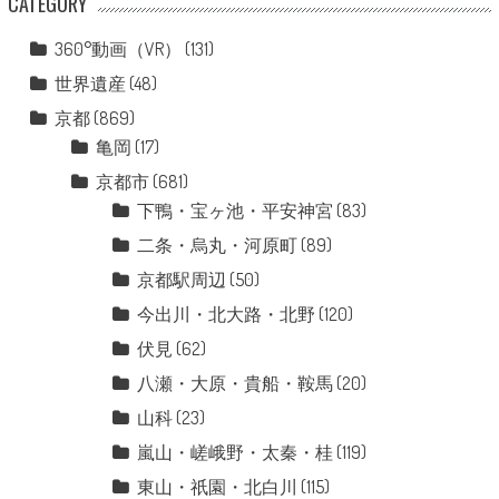
CATEGORY
360°動画（VR）
(131)
世界遺産
(48)
京都
(869)
亀岡
(17)
京都市
(681)
下鴨・宝ヶ池・平安神宮
(83)
二条・烏丸・河原町
(89)
京都駅周辺
(50)
今出川・北大路・北野
(120)
伏見
(62)
八瀬・大原・貴船・鞍馬
(20)
山科
(23)
嵐山・嵯峨野・太秦・桂
(119)
東山・祇園・北白川
(115)