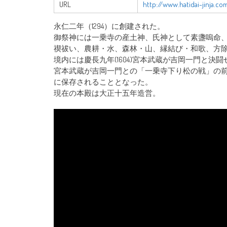
URL
http://www.hatidai-jinja.co
永仁二年（1294）に創建された。
御祭神には一乗寺の産土神、氏神として素盞嗚命
禊祓い、農耕・水、森林・山、縁結び・和歌、方
境内には慶長九年(1604)宮本武蔵が吉岡一門と決
宮本武蔵が吉岡一門との「一乗寺下り松の戦」の
に保存されることとなった。
現在の本殿は大正十五年造営。