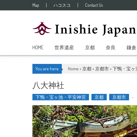
Skip to content
Map
ハコスコ
Contact Us
HOME
世界遺産
京都
奈良
鎌倉
You are here
Home >
京都
>
京都市
>
下鴨・宝ヶ
八大神社
下鴨・宝ヶ池・平安神宮
京都
京都市
-