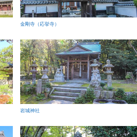
金剛寺（応挙寺）
岩城神社