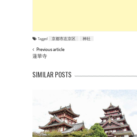
Tagged
京都市左京区
神社
POST NAVIGATION
Previous article
蓮華寺
SIMILAR POSTS