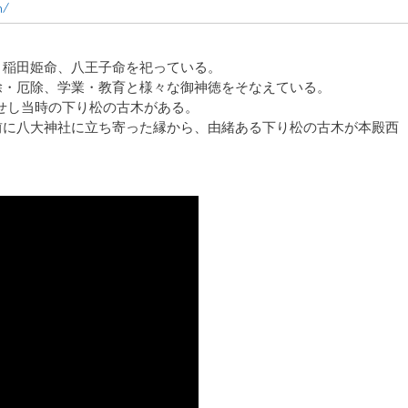
m/
、稲田姫命、八王子命を祀っている。
除・厄除、学業・教育と様々な御神徳をそなえている。
闘せし当時の下り松の古木がある。
前に八大神社に立ち寄った縁から、由緒ある下り松の古木が本殿西