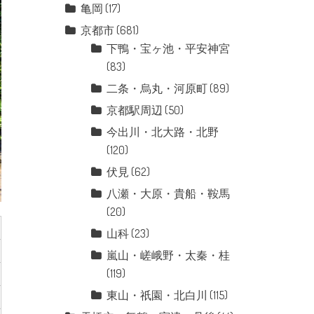
亀岡
(17)
京都市
(681)
下鴨・宝ヶ池・平安神宮
(83)
二条・烏丸・河原町
(89)
京都駅周辺
(50)
今出川・北大路・北野
(120)
伏見
(62)
八瀬・大原・貴船・鞍馬
(20)
山科
(23)
嵐山・嵯峨野・太秦・桂
(119)
東山・祇園・北白川
(115)