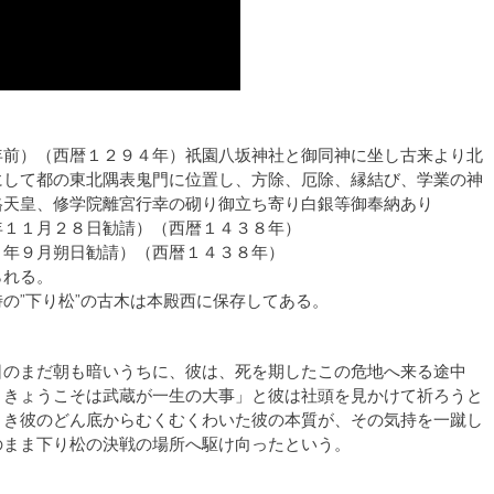
年前）（西暦１２９４年）祇園八坂神社と御同神に坐し古来より北
にして都の東北隅表鬼門に位置し、方除、厄除、縁結び、学業の神
格天皇、修学院離宮行幸の砌り御立ち寄り白銀等御奉納あり
年１１月２８日勧請）（西暦１４３８年）
年９月朔日勧請）（西暦１４３８年）
れる。
の”下り松”の古木は本殿西に保存してある。
日のまだ朝も暗いうちに、彼は、死を期したこの危地へ来る途中
、きょうこそは武蔵が一生の大事」と彼は社頭を見かけて祈ろうと
とき彼のどん底からむくむくわいた彼の本質が、その気持を一蹴し
のまま下り松の決戦の場所へ駆け向ったという。