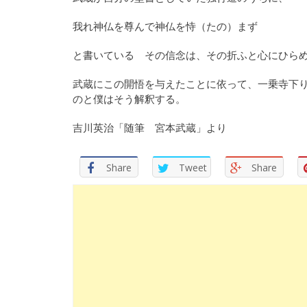
我れ神仏を尊んで神仏を恃（たの）まず
と書いている その信念は、その折ふと心にひら
武蔵にこの開悟を与えたことに依って、一乗寺下
のと僕はそう解釈する。
吉川英治「随筆 宮本武蔵」より
Share
Tweet
Share