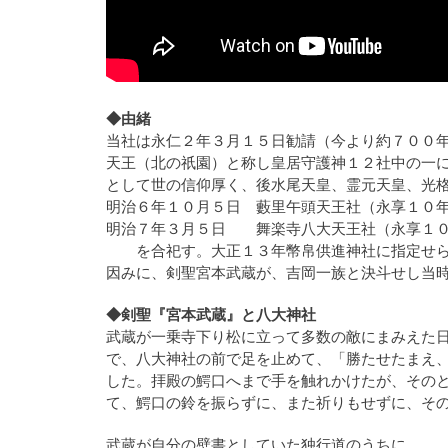
◆由緒
当社は永仁２年３月１５日勧請（今より約７００
天王（北の祇園）と称し皇居守護神１２社中の一
として世の信仰厚く、後水尾天皇、霊元天皇、光
明治６年１０月５日 藪里午頭天王社（永享１０
明治７年３月５日 舞楽寺八大天王社（永享１０
を合祀す。大正１３年幣帛供進神社に指定せら
因みに、剣聖宮本武蔵が、吉岡一族と決斗せし当時
◆剣聖『宮本武蔵』と八大神社
武蔵が一乗寺下り松に立って多数の敵にまみえた
で、八大神社の前で足を止めて、「勝たせたまえ
した。拝殿の鰐口へまで手を触れかけたが、その
て、鰐口の鈴を振らずに、また祈りもせずに、そ
武蔵が自分の壁書としていた独行道のうちに、