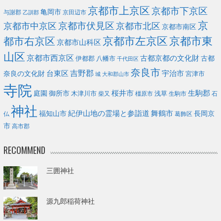
京都市上京区
京都市下京区
亀岡市
与謝郡
京田辺市
乙訓郡
京
京都市伏見区
京都市北区
京都市中京区
京都市南区
京都市左京区
京都市東
都市右京区
京都市山科区
山区
京都市西京区
古都京都の文化財
古都
伊都郡
八幡市
千代田区
奈良市
台東区
吉野郡
宇治市
奈良の文化財
宮津市
城
大和郡山市
寺院
庭園
桜井市
生駒郡
御所市
浅草
木津川市
柴又
橿原市
生駒市
石
神社
福知山市
紀伊山地の霊場と参詣道
舞鶴市
長岡京
葛飾区
仏
市
高市郡
RECOMMEND
三囲神社
源九郎稲荷神社