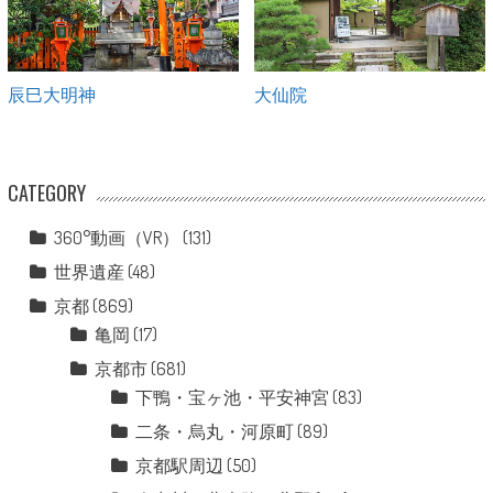
辰巳大明神
大仙院
CATEGORY
360°動画（VR）
(131)
世界遺産
(48)
京都
(869)
亀岡
(17)
京都市
(681)
下鴨・宝ヶ池・平安神宮
(83)
二条・烏丸・河原町
(89)
京都駅周辺
(50)