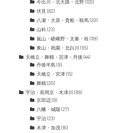
今出川・北大路・北野
(120)
伏見
(62)
八瀬・大原・貴船・鞍馬
(20)
山科
(23)
嵐山・嵯峨野・太秦・桂
(119)
東山・祇園・北白川
(115)
天橋立・舞鶴・宮津・丹後
(44)
丹後半島
(9)
天橋立・宮津
(15)
舞鶴
(20)
宇治・長岡京・木津川
(99)
京田辺
(9)
八幡・城陽
(27)
宇治
(23)
木津・加茂
(16)