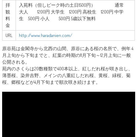
拝
入苑料（但しピーク時の土日1500円） 通常
観
大人 1200円 大学生 1200円 高校生 1200円 中学
料
生 500円 小人 500円 5歳以下無料
金
URL
http://www.haradanien.com/
原谷苑は金閣寺から北西の山間、原谷にある桜の名所で、例年 4
月上旬から下旬までと、紅葉の時期の11月下旬～12月上旬に一般
公開される。
苑内のさくらは20数種類で400本以上、紅しだれ桜が咲き出し、
薄墨桜、染井吉野、メインの八重紅しだれ桜、黄桜、緑桜、菊
桜、郷桜などが4月下旬まで順次咲き続けます。