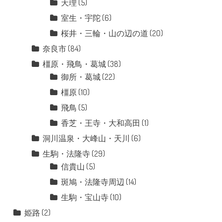
天理
(5)
室生・宇陀
(6)
桜井・三輪・山の辺の道
(20)
奈良市
(84)
橿原・飛鳥・葛城
(38)
御所・葛城
(22)
橿原
(10)
飛鳥
(5)
香芝・王寺・大和高田
(1)
洞川温泉・大峰山・天川
(6)
生駒・法隆寺
(29)
信貴山
(5)
斑鳩・法隆寺周辺
(14)
生駒・宝山寺
(10)
姫路
(2)