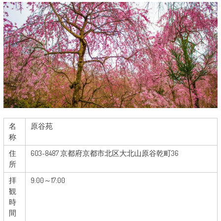
名
原谷苑
称
住
603-8487 京都府京都市北区大北山原谷乾町36
所
拝
9:00～17:00
観
時
間