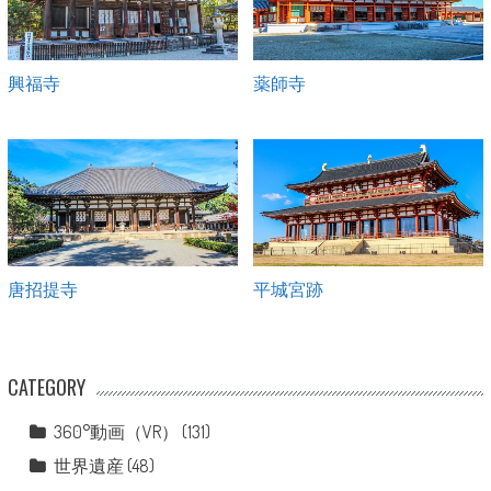
興福寺
薬師寺
唐招提寺
平城宮跡
CATEGORY
360°動画（VR）
(131)
世界遺産
(48)