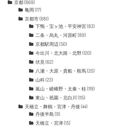
京都
(869)
亀岡
(17)
京都市
(681)
下鴨・宝ヶ池・平安神宮
(83)
二条・烏丸・河原町
(89)
京都駅周辺
(50)
今出川・北大路・北野
(120)
伏見
(62)
八瀬・大原・貴船・鞍馬
(20)
山科
(23)
嵐山・嵯峨野・太秦・桂
(119)
東山・祇園・北白川
(115)
天橋立・舞鶴・宮津・丹後
(44)
丹後半島
(9)
天橋立・宮津
(15)