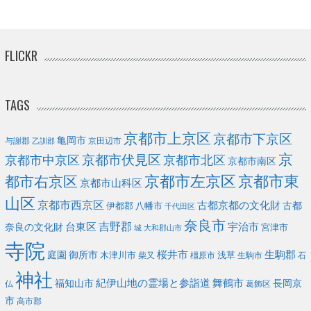
FLICKR
TAGS
京都市上京区
京都市下京区
亀岡市
与謝郡
京田辺市
乙訓郡
京
京都市伏見区
京都市北区
京都市中京区
京都市南区
京都市左京区
京都市東
都市右京区
京都市山科区
山区
京都市西京区
古都京都の文化財
古都
伊都郡
八幡市
千代田区
奈良市
台東区
吉野郡
宇治市
奈良の文化財
宮津市
城
大和郡山市
寺院
庭園
桜井市
生駒郡
御所市
浅草
木津川市
柴又
橿原市
生駒市
石
神社
福知山市
紀伊山地の霊場と参詣道
舞鶴市
長岡京
葛飾区
仏
市
高市郡