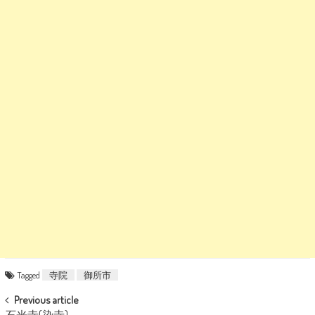
Tagged
寺院
御所市
POST NAVIGATION
Previous article