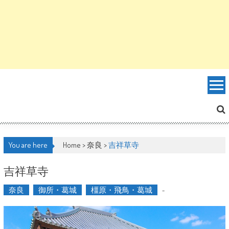
You are here
Home >
奈良
>
吉祥草寺
吉祥草寺
奈良
御所・葛城
橿原・飛鳥・葛城
-