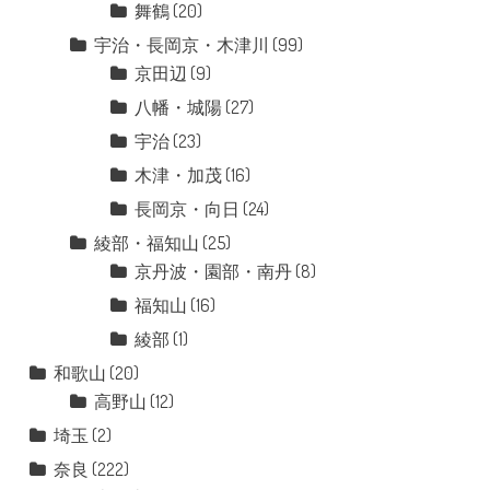
舞鶴
(20)
宇治・長岡京・木津川
(99)
京田辺
(9)
八幡・城陽
(27)
宇治
(23)
木津・加茂
(16)
長岡京・向日
(24)
綾部・福知山
(25)
京丹波・園部・南丹
(8)
福知山
(16)
綾部
(1)
和歌山
(20)
高野山
(12)
埼玉
(2)
奈良
(222)