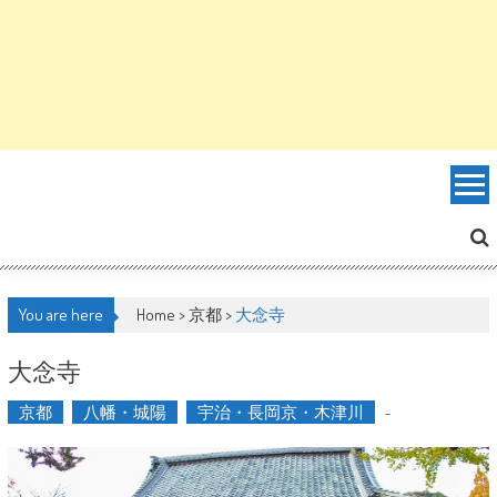
You are here
Home >
京都
>
大念寺
大念寺
京都
八幡・城陽
宇治・長岡京・木津川
-