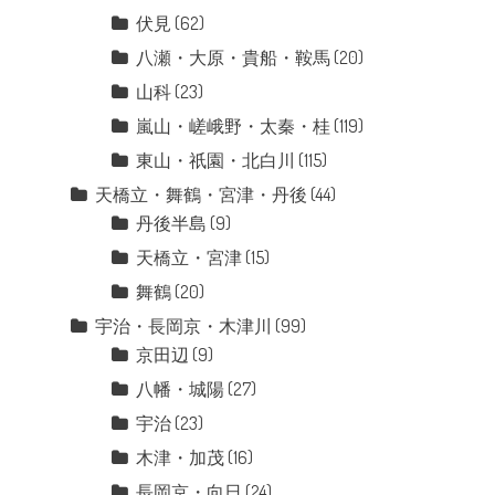
伏見
(62)
八瀬・大原・貴船・鞍馬
(20)
山科
(23)
嵐山・嵯峨野・太秦・桂
(119)
東山・祇園・北白川
(115)
天橋立・舞鶴・宮津・丹後
(44)
丹後半島
(9)
天橋立・宮津
(15)
舞鶴
(20)
宇治・長岡京・木津川
(99)
京田辺
(9)
八幡・城陽
(27)
宇治
(23)
木津・加茂
(16)
長岡京・向日
(24)