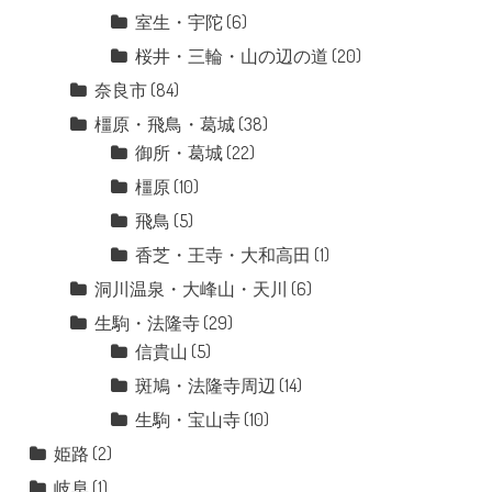
室生・宇陀
(6)
桜井・三輪・山の辺の道
(20)
奈良市
(84)
橿原・飛鳥・葛城
(38)
御所・葛城
(22)
橿原
(10)
飛鳥
(5)
香芝・王寺・大和高田
(1)
洞川温泉・大峰山・天川
(6)
生駒・法隆寺
(29)
信貴山
(5)
斑鳩・法隆寺周辺
(14)
生駒・宝山寺
(10)
姫路
(2)
岐阜
(1)