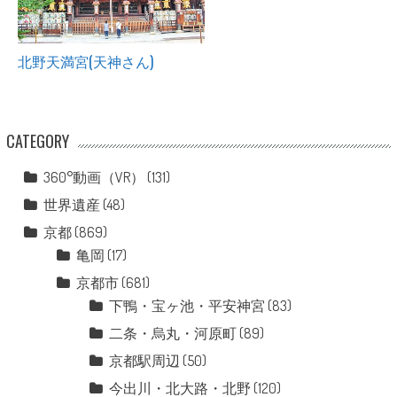
北野天満宮(天神さん)
CATEGORY
360°動画（VR）
(131)
世界遺産
(48)
京都
(869)
亀岡
(17)
京都市
(681)
下鴨・宝ヶ池・平安神宮
(83)
二条・烏丸・河原町
(89)
京都駅周辺
(50)
今出川・北大路・北野
(120)