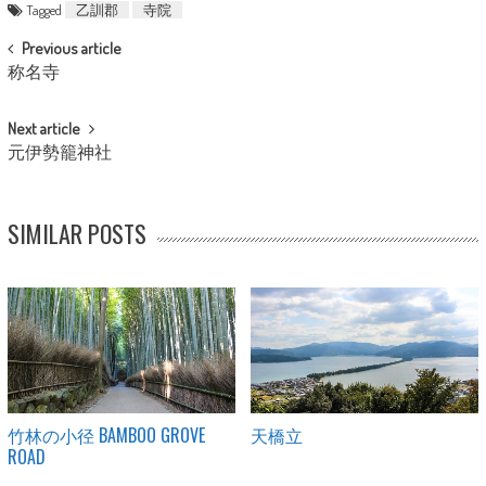
Tagged
乙訓郡
寺院
POST NAVIGATION
Previous article
称名寺
Next article
元伊勢籠神社
SIMILAR POSTS
竹林の小径 BAMBOO GROVE
天橋立
ROAD