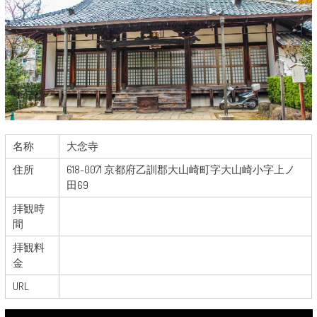
名称
大念寺
住所
618-0071 京都府乙訓郡大山崎町字大山崎小字上ノ
田69
拝観時
間
拝観料
金
URL