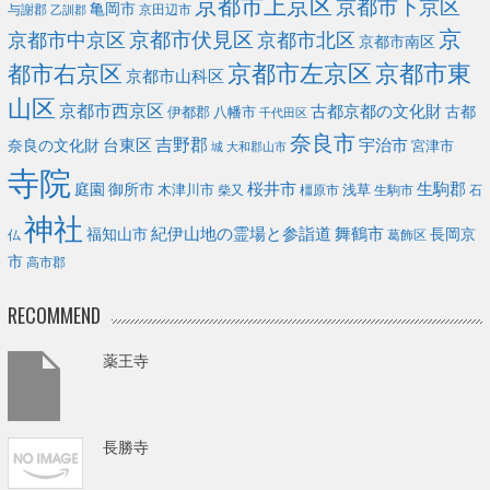
京都市上京区
京都市下京区
亀岡市
与謝郡
京田辺市
乙訓郡
京
京都市伏見区
京都市北区
京都市中京区
京都市南区
京都市左京区
京都市東
都市右京区
京都市山科区
山区
京都市西京区
古都京都の文化財
古都
伊都郡
八幡市
千代田区
奈良市
台東区
吉野郡
宇治市
奈良の文化財
宮津市
城
大和郡山市
寺院
庭園
桜井市
生駒郡
御所市
浅草
木津川市
柴又
橿原市
生駒市
石
神社
福知山市
紀伊山地の霊場と参詣道
舞鶴市
長岡京
葛飾区
仏
市
高市郡
RECOMMEND
薬王寺
長勝寺