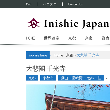
Skip to content
Map
ハコスコ
Contact Us
HOME
世界遺産
京都
奈良
鎌倉
You are here
Home >
京都
>
大悲閣 千光寺
大悲閣 千光寺
京都
京都市
嵐山・嵯峨野・太秦・桂
-