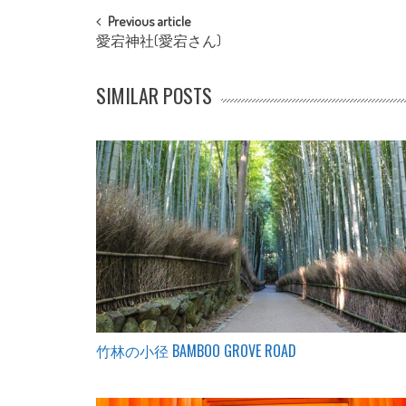
POST NAVIGATION
Previous article
愛宕神社(愛宕さん)
SIMILAR POSTS
竹林の小径 BAMBOO GROVE ROAD