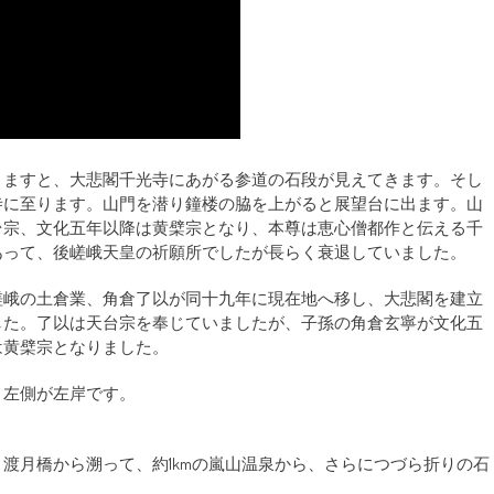
りますと、大悲閣千光寺にあがる参道の石段が見えてきます。そし
寺に至ります。山門を潜り鐘楼の脇を上がると展望台に出ます。山
台宗、文化五年以降は黄檗宗となり、本尊は恵心僧都作と伝える千
あって、後嵯峨天皇の祈願所でしたが長らく衰退していました。
嵯峨の土倉業、角倉了以が同十九年に現在地へ移し、大悲閣を建立
した。了以は天台宗を奉じていましたが、子孫の角倉玄寧が文化五
は黄檗宗となりました。
、左側が左岸です。
渡月橋から溯って、約1kmの嵐山温泉から、さらにつづら折りの石