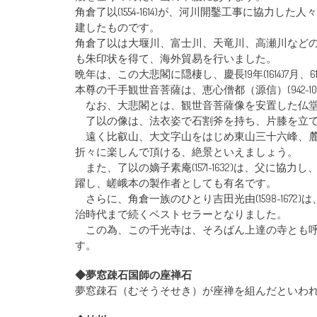
角倉了以(1554-1614)が、河川開鑿工事に協
建したものです。
角倉了以は大堰川、富士川、天竜川、高瀬川など
も朱印状を得て、海外貿易を行いました。
晩年は、この大悲閣に隠棲し、慶長19年(1614)7月
本尊の千手観世音菩薩は、恵心僧都（源信）(942-1
なお、大悲閣とは、観世音菩薩像を安置した仏堂
了以の像は、法衣姿で石割斧を持ち、片膝を立て
遠く比叡山、大文字山をはじめ東山三十六峰、麓
折々に楽しんで頂ける、絶景といえましょう。
また、了以の嫡子素庵(1571-1632)は、父に
躍し、嵯峨本の製作者としても有名です。
さらに、角倉一族のひとり吉田光由(1598-167
治時代まで続くベストセラーとなりました。
この為、この千光寺は、そろばん上達の寺とも呼
す。
◆夢窓疎石国師の座禅石
夢窓疎石（むそうそせき）が座禅を組んだといわ