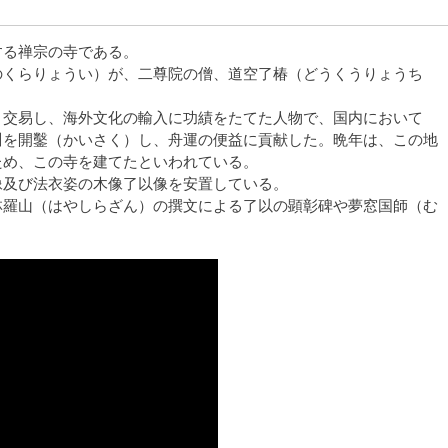
する禅宗の寺である。
のくらりょうい）が、二尊院の僧、道空了椿（どうくうりょうち
と交易し、海外文化の輸入に功績をたてた人物で、国内において
川を開鑿（かいさく）し、舟運の便益に貢献した。晩年は、この地
ため、この寺を建てたといわれている。
像及び法衣姿の木像了以像を安置している。
林羅山（はやしらざん）の撰文による了以の顕彰碑や夢窓国師（む