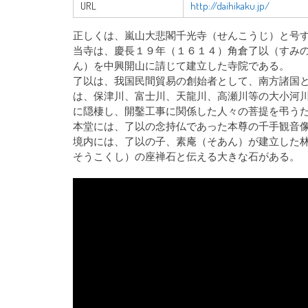
URL
http://daihikaku.jp/
正しくは、嵐山大悲閣千光寺（せんこうじ）と号
当寺は、慶長１９年（１６１４）角倉了以（すみ
ん）を中興開山に請じて建立した寺院である。
了以は、我国民間貿易の創始者として、南方諸国
は、保津川、富士川、天龍川、高瀬川等の大小河
に隠棲し、開鑿工事に関係した人々の菩提を弔う
本堂には、了以の念持仏であった本尊の千手観音
境内には、了以の子、素庵（そあん）が建立した
そうこくし）の座禅石と伝える大きな石がある。