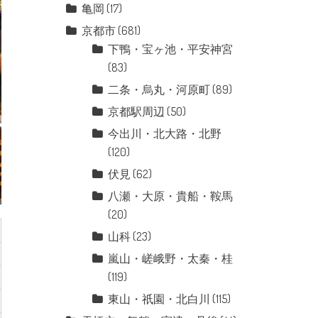
亀岡
(17)
京都市
(681)
下鴨・宝ヶ池・平安神宮
(83)
二条・烏丸・河原町
(89)
京都駅周辺
(50)
今出川・北大路・北野
(120)
伏見
(62)
八瀬・大原・貴船・鞍馬
(20)
山科
(23)
嵐山・嵯峨野・太秦・桂
(119)
東山・祇園・北白川
(115)