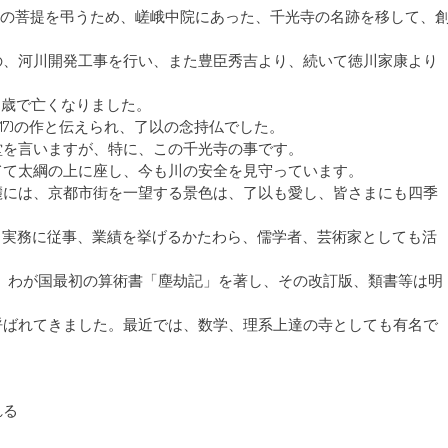
力した人々の菩提を弔うため、嵯峨中院にあった、千光寺の名跡を移して、
の、河川開発工事を行い、また豊臣秀吉より、続いて徳川家康より
、61歳で亡くなりました。
017)の作と伝えられ、了以の念持仏でした。
を言いますが、特に、この千光寺の事です。
て太綱の上に座し、今も川の安全を見守っています。
には、京都市街を一望する景色は、了以も愛し、皆さまにも四季
協力し、実務に従事、業績を挙げるかたわら、儒学者、芸術家としても活
2)は、わが国最初の算術書「塵劫記」を著し、その改訂版、類書等は明
ばれてきました。最近では、数学、理系上達の寺としても有名で
れる