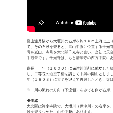
嵐山渡月橋から大堰川の右岸を約１ｋｍ上流に上
て、その石段を登ると、嵐山中腹に位置する千光
号を嵐山、寺号を大悲閣千光寺と言い、当初は天
手観音です。千光寺は、もと清涼寺の西方中院に
慶長十一年（１６０６）に保津川開削に成功した
し、二尊院の道空了椿を請じて中興の開山としま
年（１８０８）に大？を迎えて再興したとき、寺
※ 川の流れの方向（下流側）をみて右側が右岸
◆由緒
大悲閣は禅宗寺院で、大堰川（保津川）の右岸を、
段を登りつめた、山の中腹にあります。