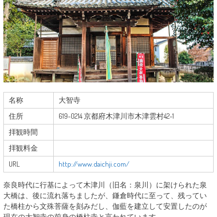
名称
大智寺
住所
619-0214 京都府木津川市木津雲村42-1
拝観時間
拝観料金
URL
http://www.daichji.com/
奈良時代に行基によって木津川（旧名：泉川）に架けられた泉
大橋は、後に流れ落ちましたが、鎌倉時代に至って、残ってい
た橋柱から文殊菩薩を刻みだし、伽藍を建立して安置したのが
現在の大智寺の前身の橋柱寺と言われています。