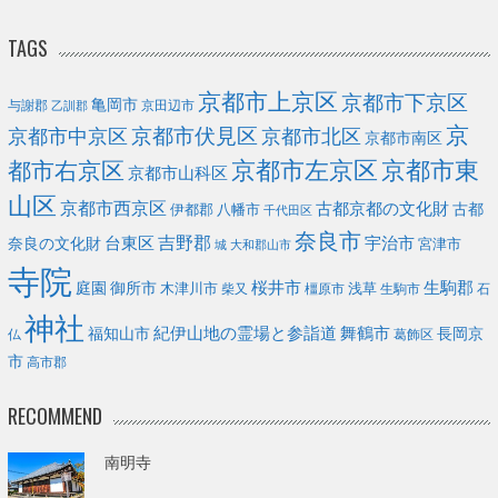
TAGS
京都市上京区
京都市下京区
亀岡市
与謝郡
京田辺市
乙訓郡
京
京都市伏見区
京都市北区
京都市中京区
京都市南区
京都市左京区
京都市東
都市右京区
京都市山科区
山区
京都市西京区
古都京都の文化財
古都
伊都郡
八幡市
千代田区
奈良市
台東区
吉野郡
宇治市
奈良の文化財
宮津市
城
大和郡山市
寺院
庭園
桜井市
生駒郡
御所市
浅草
木津川市
柴又
橿原市
生駒市
石
神社
福知山市
紀伊山地の霊場と参詣道
舞鶴市
長岡京
葛飾区
仏
市
高市郡
RECOMMEND
南明寺