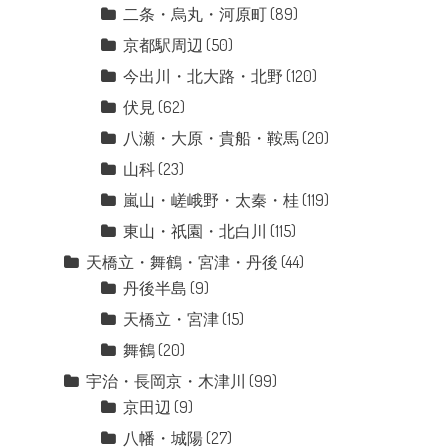
二条・烏丸・河原町
(89)
京都駅周辺
(50)
今出川・北大路・北野
(120)
伏見
(62)
八瀬・大原・貴船・鞍馬
(20)
山科
(23)
嵐山・嵯峨野・太秦・桂
(119)
東山・祇園・北白川
(115)
天橋立・舞鶴・宮津・丹後
(44)
丹後半島
(9)
天橋立・宮津
(15)
舞鶴
(20)
宇治・長岡京・木津川
(99)
京田辺
(9)
八幡・城陽
(27)