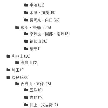
宇治
(23)
木津・加茂
(16)
長岡京・向日
(24)
綾部・福知山
(25)
京丹波・園部・南丹
(8)
福知山
(16)
綾部
(1)
和歌山
(20)
高野山
(12)
埼玉
(2)
奈良
(222)
吉野山・五條
(25)
五條
(6)
吉野
(17)
川上・東吉野
(2)