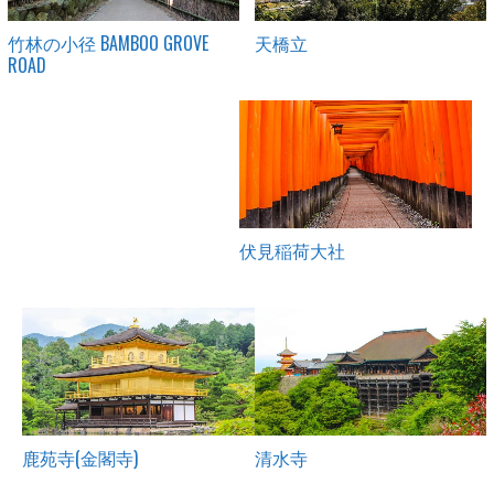
竹林の小径 BAMBOO GROVE
天橋立
ROAD
伏見稲荷大社
鹿苑寺(金閣寺)
清水寺