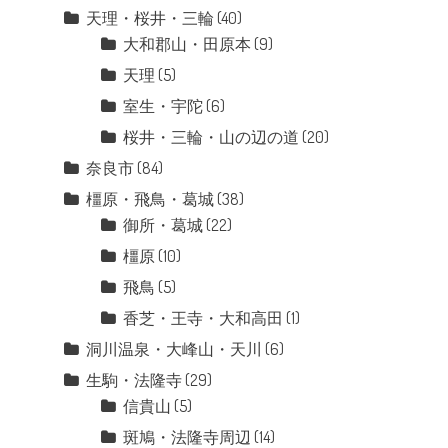
天理・桜井・三輪
(40)
大和郡山・田原本
(9)
天理
(5)
室生・宇陀
(6)
桜井・三輪・山の辺の道
(20)
奈良市
(84)
橿原・飛鳥・葛城
(38)
御所・葛城
(22)
橿原
(10)
飛鳥
(5)
香芝・王寺・大和高田
(1)
洞川温泉・大峰山・天川
(6)
生駒・法隆寺
(29)
信貴山
(5)
斑鳩・法隆寺周辺
(14)