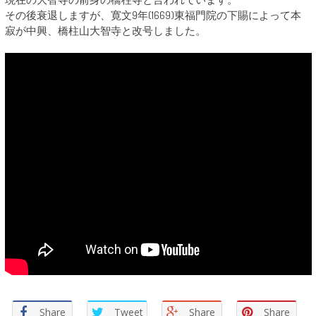
その後衰退しますが、寛文9年(1669)東福門院の下賜によって本
寂が中興、橋柱山大智寺と改号しました。
Share
Tweet
Share
Share