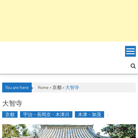
You are here
Home >
京都
>
大智寺
大智寺
京都
宇治・長岡京・木津川
木津・加茂
-