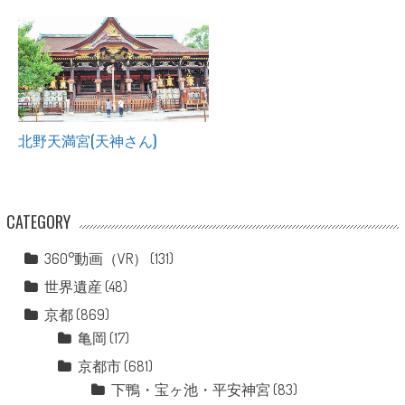
北野天満宮(天神さん)
CATEGORY
360°動画（VR）
(131)
世界遺産
(48)
京都
(869)
亀岡
(17)
京都市
(681)
下鴨・宝ヶ池・平安神宮
(83)