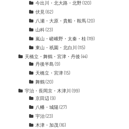
今出川・北大路・北野
(120)
伏見
(62)
八瀬・大原・貴船・鞍馬
(20)
山科
(23)
嵐山・嵯峨野・太秦・桂
(119)
東山・祇園・北白川
(115)
天橋立・舞鶴・宮津・丹後
(44)
丹後半島
(9)
天橋立・宮津
(15)
舞鶴
(20)
宇治・長岡京・木津川
(99)
京田辺
(9)
八幡・城陽
(27)
宇治
(23)
木津・加茂
(16)