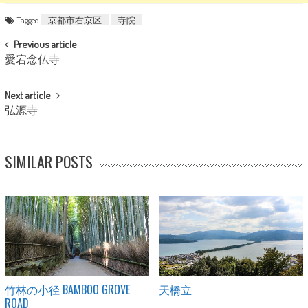
Tagged
京都市右京区
寺院
POST NAVIGATION
Previous article
愛宕念仏寺
Next article
弘源寺
SIMILAR POSTS
竹林の小径 BAMBOO GROVE
天橋立
ROAD