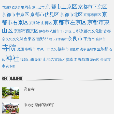
京都市上京区
京都市下京区
亀岡市
与謝郡
京田辺市
乙訓郡
京
京都市伏見区
京都市北区
京都市中京区
京都市南区
京都市左京区
京都市東
都市右京区
京都市山科区
山区
京都市西京区
古都京都の文化財
古都
伊都郡
八幡市
千代田区
奈良市
台東区
吉野郡
宇治市
奈良の文化財
宮津市
城
大和郡山市
寺院
庭園
桜井市
生駒郡
御所市
浅草
木津川市
柴又
橿原市
生駒市
石
神社
福知山市
紀伊山地の霊場と参詣道
舞鶴市
長岡京
葛飾区
仏
市
高市郡
RECOMMEND
高台寺
来ぬか薬師(薬師院)