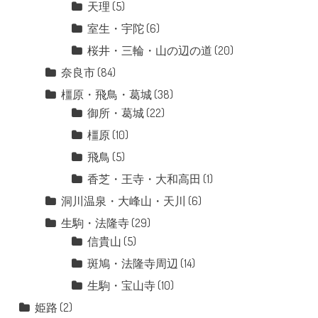
天理
(5)
室生・宇陀
(6)
桜井・三輪・山の辺の道
(20)
奈良市
(84)
橿原・飛鳥・葛城
(38)
御所・葛城
(22)
橿原
(10)
飛鳥
(5)
香芝・王寺・大和高田
(1)
洞川温泉・大峰山・天川
(6)
生駒・法隆寺
(29)
信貴山
(5)
斑鳩・法隆寺周辺
(14)
生駒・宝山寺
(10)
姫路
(2)