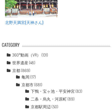
北野天満宮(天神さん)
CATEGORY
360°動画（VR）
(131)
世界遺産
(48)
京都
(869)
亀岡
(17)
京都市
(681)
下鴨・宝ヶ池・平安神宮
(83)
二条・烏丸・河原町
(89)
京都駅周辺
(50)