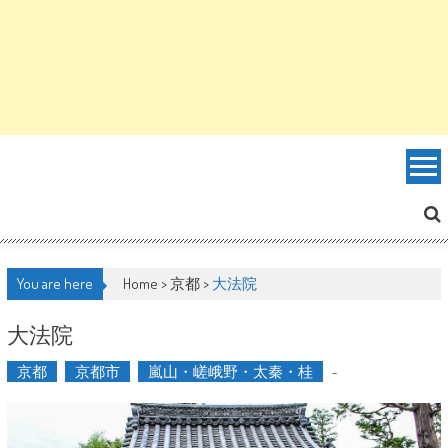
You are here
Home >
京都
>
大法院
大法院
京都
京都市
嵐山・嵯峨野・太秦・桂
-