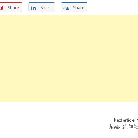
Share
Share
Share
Next article
菊姫稲荷神