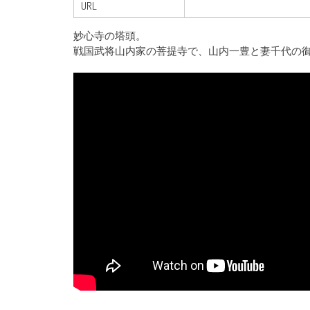
URL
妙心寺の塔頭。
戦国武将山内家の菩提寺で、山内一豊と妻千代の