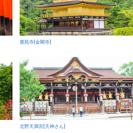
鹿苑寺(金閣寺)
北野天満宮(天神さん)