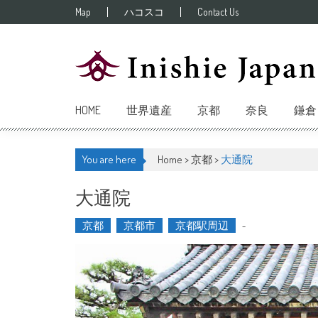
Skip to content
Map
ハコスコ
Contact Us
HOME
世界遺産
京都
奈良
鎌倉
You are here
Home >
京都
>
大通院
大通院
京都
京都市
京都駅周辺
-