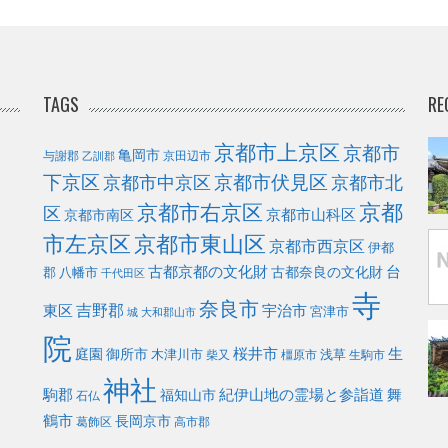
TAGS
RE
京都市上京区
京都市
亀岡市
与謝郡
京田辺市
乙訓郡
下京区
京都市伏見区
京都市北
京都市中京区
京都
京都市右京区
区
京都市山科区
京都市南区
市左京区
京都市東山区
京都市西京区
伊都
古都京都の文化財
台
古都奈良の文化財
郡
八幡市
千代田区
寺
奈良市
東区
吉野郡
宇治市
宮津市
城
大和郡山市
院
庭園
桜井市
生
御所市
浅草
木津川市
柴又
橿原市
生駒市
神社
駒郡
福知山市
紀伊山地の霊場と参詣道
舞
石仏
鶴市
長岡京市
葛飾区
高市郡