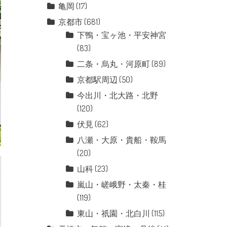
亀岡
(17)
京都市
(681)
下鴨・宝ヶ池・平安神宮
(83)
二条・烏丸・河原町
(89)
京都駅周辺
(50)
今出川・北大路・北野
(120)
伏見
(62)
八瀬・大原・貴船・鞍馬
(20)
山科
(23)
嵐山・嵯峨野・太秦・桂
(119)
東山・祇園・北白川
(115)