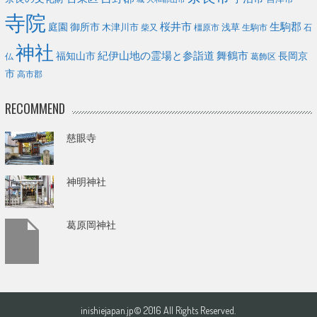
寺院
庭園
桜井市
生駒郡
御所市
浅草
木津川市
柴又
橿原市
生駒市
石
神社
福知山市
紀伊山地の霊場と参詣道
舞鶴市
長岡京
葛飾区
仏
市
高市郡
RECOMMEND
慈眼寺
神明神社
葛原岡神社
inishiejapan.jp© 2016 All Rights Reserved.