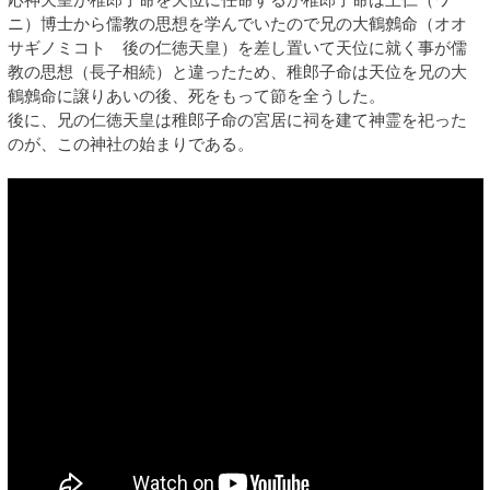
ニ）博士から儒教の思想を学んでいたので兄の大鶴鷯命（オオ
サギノミコト 後の仁徳天皇）を差し置いて天位に就く事が儒
教の思想（長子相続）と違ったため、稚郎子命は天位を兄の大
鶴鷯命に譲りあいの後、死をもって節を全うした。
後に、兄の仁徳天皇は稚郎子命の宮居に祠を建て神霊を祀った
のが、この神社の始まりである。