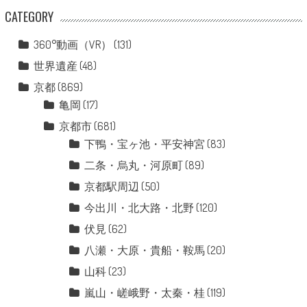
CATEGORY
360°動画（VR）
(131)
世界遺産
(48)
京都
(869)
亀岡
(17)
京都市
(681)
下鴨・宝ヶ池・平安神宮
(83)
二条・烏丸・河原町
(89)
京都駅周辺
(50)
今出川・北大路・北野
(120)
伏見
(62)
八瀬・大原・貴船・鞍馬
(20)
山科
(23)
嵐山・嵯峨野・太秦・桂
(119)