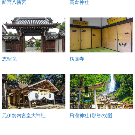
離宮八幡宮
高倉神社
恵聖院
楞厳寺
元伊勢内宮皇大神社
飛瀧神社 (那智の瀧)