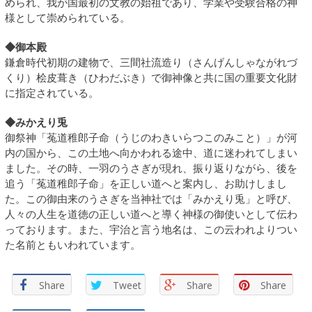
められ、我が国最初の文教の始祖であり、学業や受験合格の神
様として崇められている。
◆御本殿
鎌倉時代初期の建物で、三間社流造り（さんげんしゃながれづ
くり）桧皮葺き（ひわだぶき）で御神像と共に国の重要文化財
に指定されている。
◆みかえり兎
御祭神「菟道稚郎子命（うじのわきいらつこのみこと）」が河
内の国から、この土地へ向かわれる途中、道に迷われてしまい
ました。その時、一羽のうさぎが現れ、振り返りながら、後を
追う「菟道稚郎子命」を正しい道へと案内し、お助けしまし
た。この御由来のうさぎを当神社では「みかえり兎」と呼び、
人々の人生を道徳の正しい道へと導く神様の御使いとして伝わ
っております。また、宇治と言う地名は、この云われよりつい
た名前ともいわれています。
Share
Tweet
Share
Share