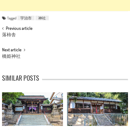
Tagged
宇治市
神社
POST NAVIGATION
Previous article
落柿舎
Next article
橋姫神社
SIMILAR POSTS