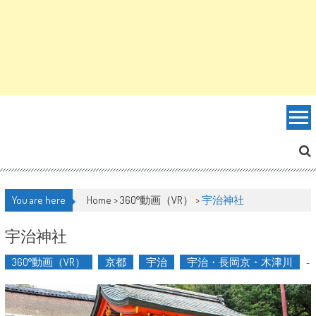
You are here
Home >
360°動画（VR）
>
宇治神社
宇治神社
360°動画（VR）
京都
宇治
宇治・長岡京・木津川
-