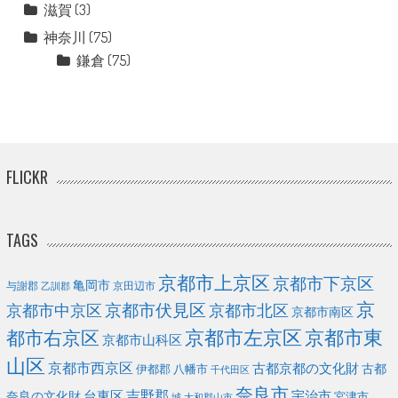
滋賀
(3)
神奈川
(75)
鎌倉
(75)
FLICKR
TAGS
京都市上京区
京都市下京区
亀岡市
与謝郡
京田辺市
乙訓郡
京
京都市伏見区
京都市北区
京都市中京区
京都市南区
京都市左京区
京都市東
都市右京区
京都市山科区
山区
京都市西京区
古都京都の文化財
古都
伊都郡
八幡市
千代田区
奈良市
台東区
吉野郡
宇治市
奈良の文化財
宮津市
城
大和郡山市