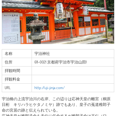
名称
宇治神社
住所
611-0021 京都府宇治市宇治山田1
拝観時間
拝観料金
URL
http://uji-jinja.com/
宇治橋の上流宇治川の右岸、この辺りは応神天皇の離宮（桐原
日桁 キリハラヒケタノミヤ）跡でもあり、皇子の菟道稚郎子
命の宮居の跡と伝えられている。
応神天皇が稚郎子命を天位に任命するが稚郎子命は王仁（ワ