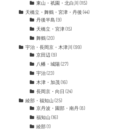
東山・祇園・北白川
(115)
天橋立・舞鶴・宮津・丹後
(44)
丹後半島
(9)
天橋立・宮津
(15)
舞鶴
(20)
宇治・長岡京・木津川
(99)
京田辺
(9)
八幡・城陽
(27)
宇治
(23)
木津・加茂
(16)
長岡京・向日
(24)
綾部・福知山
(25)
京丹波・園部・南丹
(8)
福知山
(16)
綾部
(1)