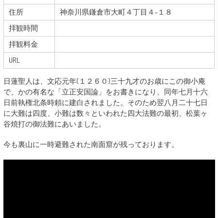
住所
神奈川県鎌倉市大町４丁目４-１８
拝観時間
拝観料金
URL
日蓮聖人は、文応元年(１２６０)三十九才のお歳にこの御小庵
で、かの有名な「立正安国論」をお書きになり、同年七月十六
日前執権北条時頼に建白されました。そのため翌八月二十七日
に大難は四度、小難は数々といわれた四大法難の最初、松葉ヶ
谷焼打の御法難にあいました。
今も裏山に一時避難された南面窟が残っております。