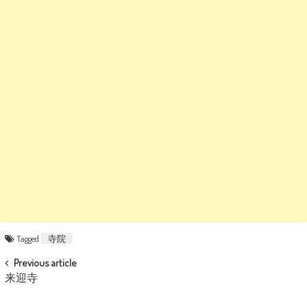
Tagged
寺院
POST NAVIGATION
Previous article
来迎寺