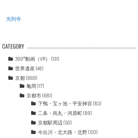
光則寺
CATEGORY
360°動画（VR）
(131)
世界遺産
(48)
京都
(869)
亀岡
(17)
京都市
(681)
下鴨・宝ヶ池・平安神宮
(83)
二条・烏丸・河原町
(89)
京都駅周辺
(50)
今出川・北大路・北野
(120)