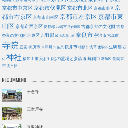
乙訓郡
京
京都市伏見区
京都市北区
京都市中京区
京都市南区
京都市左京区
京都市東
都市右京区
京都市山科区
山区
京都市西京区
古都京都の文化財
古都
伊都郡
八幡市
千代田区
奈良市
台東区
吉野郡
宇治市
奈良の文化財
宮津市
城
大和郡山市
寺院
庭園
桜井市
生駒郡
御所市
浅草
木津川市
柴又
橿原市
生駒市
石
神社
福知山市
紀伊山地の霊場と参詣道
舞鶴市
長岡京
葛飾区
仏
市
高市郡
RECOMMEND
十念寺
三室戸寺
香取神社