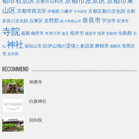
京都市左京区
京都市東
都市右京区
京都市山科区
山区
京都市西京区
古都京都の文化財
古都
伊都郡
八幡市
千代田区
奈良市
台東区
吉野郡
宇治市
奈良の文化財
宮津市
城
大和郡山市
寺院
庭園
桜井市
生駒郡
御所市
浅草
木津川市
柴又
橿原市
生駒市
石
神社
福知山市
紀伊山地の霊場と参詣道
舞鶴市
長岡京
葛飾区
仏
市
高市郡
RECOMMEND
神應寺
白旗神社
回向院