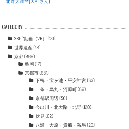
北野天満宮(天神さん)
CATEGORY
360°動画（VR）
(131)
世界遺産
(48)
京都
(869)
亀岡
(17)
京都市
(681)
下鴨・宝ヶ池・平安神宮
(83)
二条・烏丸・河原町
(89)
京都駅周辺
(50)
今出川・北大路・北野
(120)
伏見
(62)
八瀬・大原・貴船・鞍馬
(20)