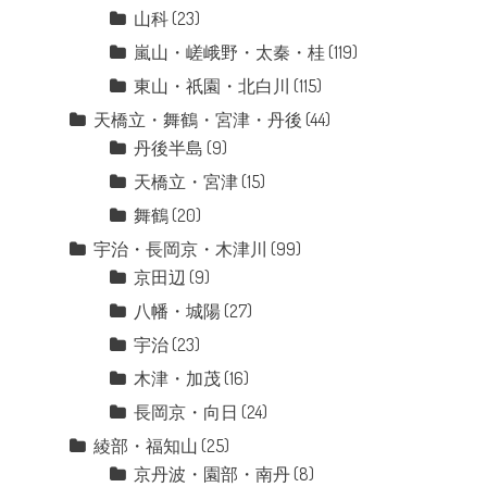
山科
(23)
嵐山・嵯峨野・太秦・桂
(119)
東山・祇園・北白川
(115)
天橋立・舞鶴・宮津・丹後
(44)
丹後半島
(9)
天橋立・宮津
(15)
舞鶴
(20)
宇治・長岡京・木津川
(99)
京田辺
(9)
八幡・城陽
(27)
宇治
(23)
木津・加茂
(16)
長岡京・向日
(24)
綾部・福知山
(25)
京丹波・園部・南丹
(8)