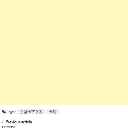
Tagged
京都市下京区
寺院
POST NAVIGATION
Previous article