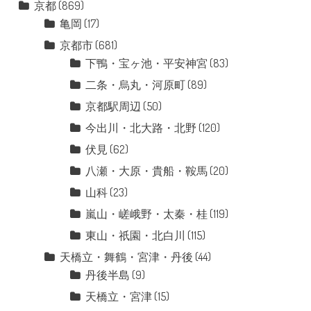
京都
(869)
亀岡
(17)
京都市
(681)
下鴨・宝ヶ池・平安神宮
(83)
二条・烏丸・河原町
(89)
京都駅周辺
(50)
今出川・北大路・北野
(120)
伏見
(62)
八瀬・大原・貴船・鞍馬
(20)
山科
(23)
嵐山・嵯峨野・太秦・桂
(119)
東山・祇園・北白川
(115)
天橋立・舞鶴・宮津・丹後
(44)
丹後半島
(9)
天橋立・宮津
(15)