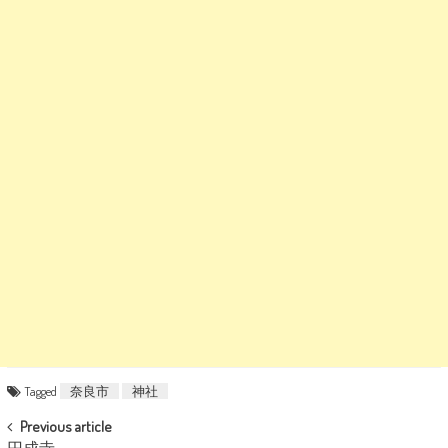
Tagged
奈良市
神社
POST NAVIGATION
Previous article