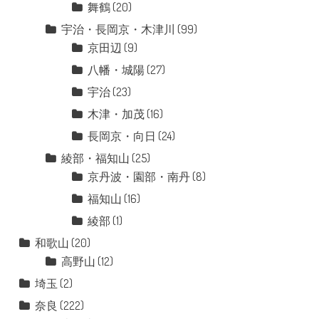
舞鶴
(20)
宇治・長岡京・木津川
(99)
京田辺
(9)
八幡・城陽
(27)
宇治
(23)
木津・加茂
(16)
長岡京・向日
(24)
綾部・福知山
(25)
京丹波・園部・南丹
(8)
福知山
(16)
綾部
(1)
和歌山
(20)
高野山
(12)
埼玉
(2)
奈良
(222)