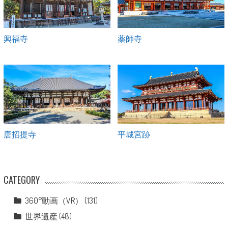
興福寺
薬師寺
唐招提寺
平城宮跡
CATEGORY
360°動画（VR）
(131)
世界遺産
(48)