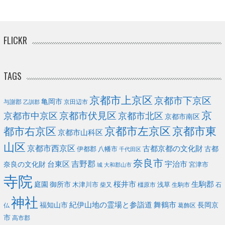
FLICKR
TAGS
京都市上京区
京都市下京区
亀岡市
与謝郡
京田辺市
乙訓郡
京
京都市伏見区
京都市北区
京都市中京区
京都市南区
京都市左京区
京都市東
都市右京区
京都市山科区
山区
京都市西京区
古都京都の文化財
古都
伊都郡
八幡市
千代田区
奈良市
台東区
吉野郡
宇治市
奈良の文化財
宮津市
城
大和郡山市
寺院
庭園
桜井市
生駒郡
御所市
浅草
木津川市
柴又
橿原市
生駒市
石
神社
福知山市
紀伊山地の霊場と参詣道
舞鶴市
長岡京
葛飾区
仏
市
高市郡