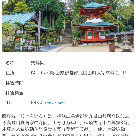
名称
慈尊院
住所
648-0151 和歌山県伊都郡九度山町大字慈尊院832
拝観時間
拝観料金
URL
http://jison-in.org/
慈尊院（じそんいん）は、和歌山県伊都郡九度山町慈尊院にあ
る高野山真言宗の寺院。山号は万年山。
仏塔古寺十八尊第6番。
本尊の木造弥勒仏坐像は国宝（美術工芸品）。他に本堂弥勒
堂、絹本著色弥勒菩薩像などの重要文化財を所蔵し、境内は国