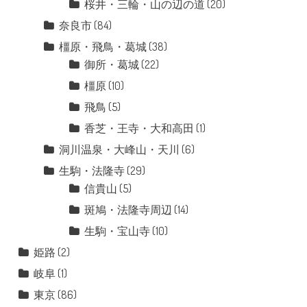
桜井・三輪・山の辺の道
(20)
奈良市
(84)
橿原・飛鳥・葛城
(38)
御所・葛城
(22)
橿原
(10)
飛鳥
(5)
香芝・王寺・大和高田
(1)
洞川温泉・大峰山・天川
(6)
生駒・法隆寺
(29)
信貴山
(5)
斑鳩・法隆寺周辺
(14)
生駒・宝山寺
(10)
姫路
(2)
岐阜
(1)
東京
(86)