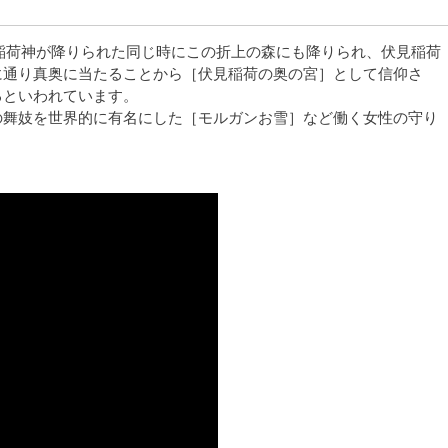
に稲荷神が降りられた同じ時にこの折上の森にも降りられ、伏見稲荷
に通り真奥に当たることから［伏見稲荷の奥の宮］として信仰さ
るといわれています。
の舞妓を世界的に有名にした［モルガンお雪］など働く女性の守り