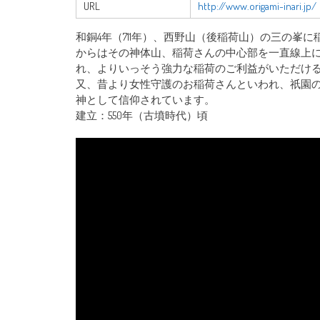
URL
http://www.origami-inari.jp/
和銅4年（711年）、西野山（後稲荷山）の三の峯
からはその神体山、稲荷さんの中心部を一直線上
れ、よりいっそう強力な稲荷のご利益がいただけ
又、昔より女性守護のお稲荷さんといわれ、祇園
神として信仰されています。
建立：550年（古墳時代）頃