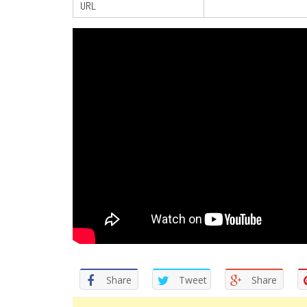
URL
Share
Tweet
Share