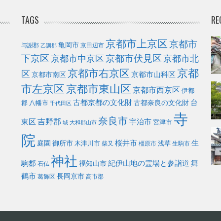
TAGS
RE
京都市上京区
京都市
亀岡市
与謝郡
京田辺市
乙訓郡
下京区
京都市伏見区
京都市北
京都市中京区
京都
京都市右京区
区
京都市山科区
京都市南区
市左京区
京都市東山区
京都市西京区
伊都
古都京都の文化財
台
古都奈良の文化財
郡
八幡市
千代田区
寺
奈良市
東区
吉野郡
宇治市
宮津市
城
大和郡山市
院
庭園
桜井市
生
御所市
浅草
木津川市
柴又
橿原市
生駒市
神社
駒郡
福知山市
紀伊山地の霊場と参詣道
舞
石仏
鶴市
長岡京市
葛飾区
高市郡