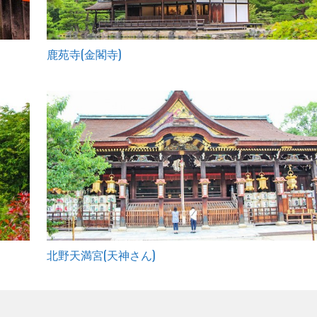
鹿苑寺(金閣寺)
北野天満宮(天神さん)