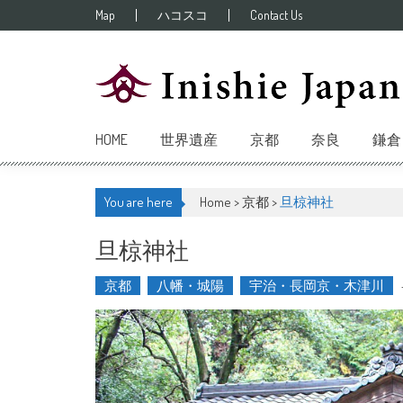
Skip to content
Map
ハコスコ
Contact Us
HOME
世界遺産
京都
奈良
鎌倉
You are here
Home >
京都
>
旦椋神社
旦椋神社
京都
八幡・城陽
宇治・長岡京・木津川