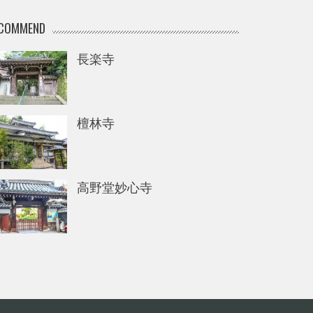
COMMEND
長楽寺
檀林寺
高野堂妙心寺