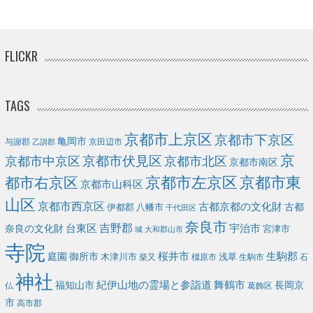
FLICKR
TAGS
京都市上京区
京都市下京区
亀岡市
与謝郡
京田辺市
乙訓郡
京
京都市伏見区
京都市北区
京都市中京区
京都市南区
京都市左京区
京都市東
都市右京区
京都市山科区
山区
京都市西京区
古都京都の文化財
古都
伊都郡
八幡市
千代田区
奈良市
台東区
吉野郡
宇治市
奈良の文化財
宮津市
城
大和郡山市
寺院
庭園
桜井市
生駒郡
御所市
浅草
木津川市
柴又
橿原市
生駒市
石
神社
福知山市
紀伊山地の霊場と参詣道
舞鶴市
長岡京
葛飾区
仏
市
高市郡