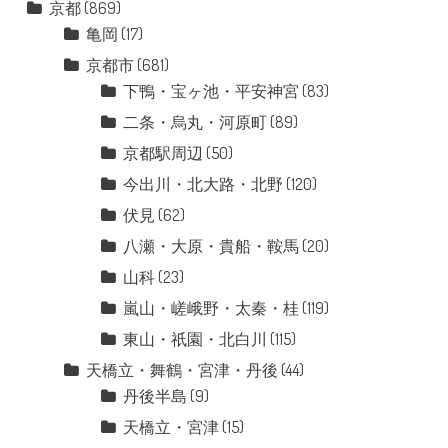
京都
(869)
亀岡
(17)
京都市
(681)
下鴨・宝ヶ池・平安神宮
(83)
二条・烏丸・河原町
(89)
京都駅周辺
(50)
今出川・北大路・北野
(120)
伏見
(62)
八瀬・大原・貴船・鞍馬
(20)
山科
(23)
嵐山・嵯峨野・太秦・桂
(119)
東山・祇園・北白川
(115)
天橋立・舞鶴・宮津・丹後
(44)
丹後半島
(9)
天橋立・宮津
(15)