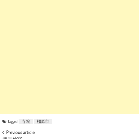
Tagged
寺院
橿原市
POST NAVIGATION
Previous article