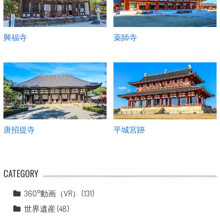
興福寺
薬師寺
唐招提寺
平城宮跡
CATEGORY
360°動画（VR）
(131)
世界遺産
(48)