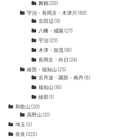
舞鶴
(20)
宇治・長岡京・木津川
(99)
京田辺
(9)
八幡・城陽
(27)
宇治
(23)
木津・加茂
(16)
長岡京・向日
(24)
綾部・福知山
(25)
京丹波・園部・南丹
(8)
福知山
(16)
綾部
(1)
和歌山
(20)
高野山
(12)
埼玉
(2)
奈良
(222)