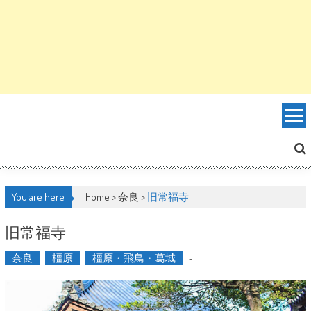
You are here
Home >
奈良
>
旧常福寺
旧常福寺
奈良
橿原
橿原・飛鳥・葛城
-