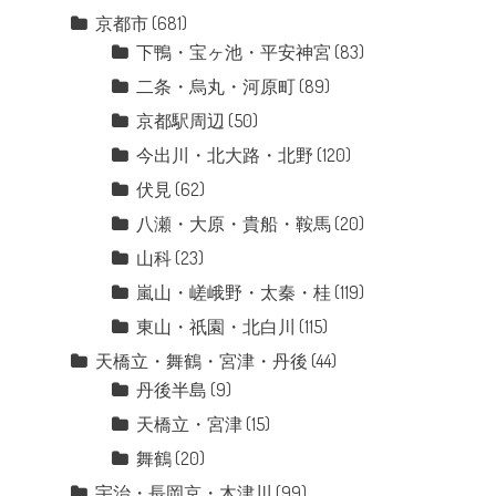
京都市
(681)
下鴨・宝ヶ池・平安神宮
(83)
二条・烏丸・河原町
(89)
京都駅周辺
(50)
今出川・北大路・北野
(120)
伏見
(62)
八瀬・大原・貴船・鞍馬
(20)
山科
(23)
嵐山・嵯峨野・太秦・桂
(119)
東山・祇園・北白川
(115)
天橋立・舞鶴・宮津・丹後
(44)
丹後半島
(9)
天橋立・宮津
(15)
舞鶴
(20)
宇治・長岡京・木津川
(99)