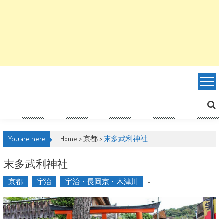
You are here
Home >
京都
>
末多武利神社
末多武利神社
京都
宇治
宇治・長岡京・木津川
-