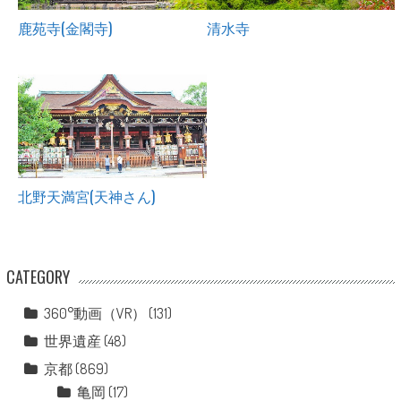
鹿苑寺(金閣寺)
清水寺
北野天満宮(天神さん)
CATEGORY
360°動画（VR）
(131)
世界遺産
(48)
京都
(869)
亀岡
(17)