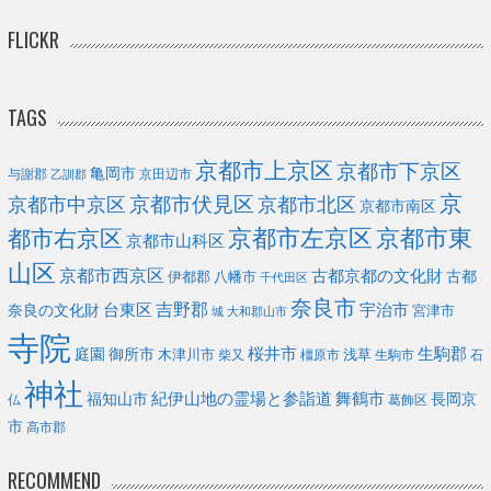
FLICKR
TAGS
京都市上京区
京都市下京区
亀岡市
与謝郡
京田辺市
乙訓郡
京
京都市伏見区
京都市北区
京都市中京区
京都市南区
京都市左京区
京都市東
都市右京区
京都市山科区
山区
京都市西京区
古都京都の文化財
古都
伊都郡
八幡市
千代田区
奈良市
台東区
吉野郡
宇治市
奈良の文化財
宮津市
城
大和郡山市
寺院
庭園
桜井市
生駒郡
御所市
浅草
木津川市
柴又
橿原市
生駒市
石
神社
福知山市
紀伊山地の霊場と参詣道
舞鶴市
長岡京
葛飾区
仏
市
高市郡
RECOMMEND