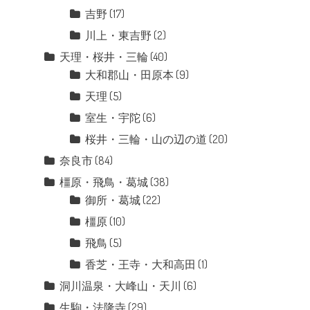
吉野
(17)
川上・東吉野
(2)
天理・桜井・三輪
(40)
大和郡山・田原本
(9)
天理
(5)
室生・宇陀
(6)
桜井・三輪・山の辺の道
(20)
奈良市
(84)
橿原・飛鳥・葛城
(38)
御所・葛城
(22)
橿原
(10)
飛鳥
(5)
香芝・王寺・大和高田
(1)
洞川温泉・大峰山・天川
(6)
生駒・法隆寺
(29)