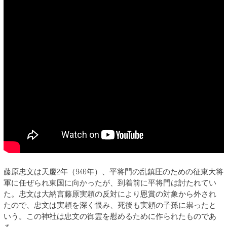
藤原忠文は天慶2年（940年）、平将門の乱鎮圧のための征東大将
軍に任ぜられ東国に向かったが、到着前に平将門は討たれてい
た。忠文は大納言藤原実頼の反対により恩賞の対象から外され
たので、忠文は実頼を深く恨み、死後も実頼の子孫に祟ったと
いう。この神社は忠文の御霊を慰めるために作られたものであ