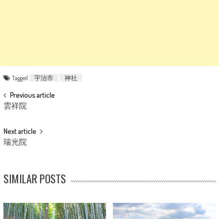
Tagged
宇治市
神社
POST NAVIGATION
Previous article
雲祥院
Next article
瑞光院
SIMILAR POSTS