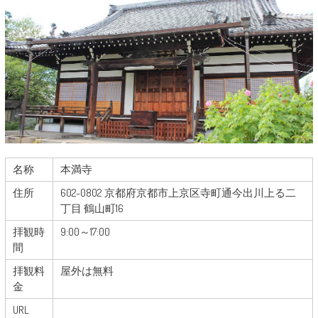
名称
本満寺
住所
602-0802 京都府京都市上京区寺町通今出川上る二
丁目 鶴山町16
拝観時
9:00～17:00
間
拝観料
屋外は無料
金
URL