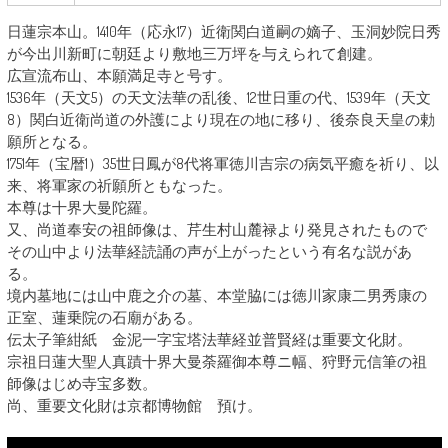
日蓮宗本山。1410年（応永17）近衛関白道嗣の嫡子、玉洞妙院日秀
が今出川新町に朝廷より敷地三万坪を与えられて創建。
広宣流布山、本願満足寺と号す。
1536年（天文5）の天文法華の乱後、12世日重の代、1539年（天文
8）関白近衛尚道の外護により現在の地に移り、後奈良天皇の勅
願所となる。
1751年（宝暦1）35世日鳳が8代将軍徳川吉宗の病気平癒を祈り、以
来、将軍家の祈願所ともなった。
本尊は十界大曼陀羅。
又、尚道奉安の祖師像は、芹生村山麓禄より発見されたもので
その山中より法華経読誦の声が上がったという有名な説があ
る。
境内墓地には山中鹿之介の墓、本堂脇には徳川家康二男秀康の
正室、蓮乗院の石廟がある。
伝太子筆紺紙 金泥一字宝塔法華経並普賢経は重要文化財。
宗祖日蓮大聖人真蹟十界大曼荼羅御本尊ニ幅、狩野元信筆の祖
師像はじめ寺宝多数。
尚、重要文化財は京都博物館 預け。