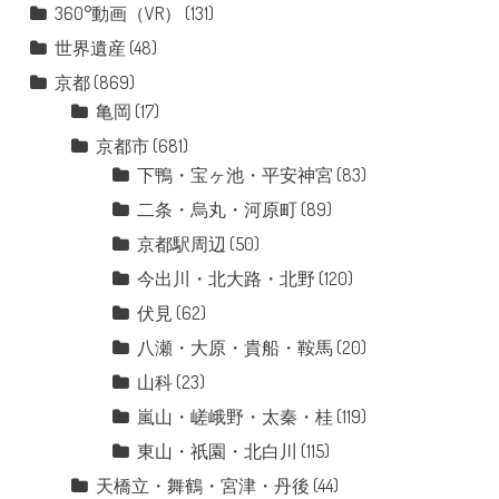
360°動画（VR）
(131)
世界遺産
(48)
京都
(869)
亀岡
(17)
京都市
(681)
下鴨・宝ヶ池・平安神宮
(83)
二条・烏丸・河原町
(89)
京都駅周辺
(50)
今出川・北大路・北野
(120)
伏見
(62)
八瀬・大原・貴船・鞍馬
(20)
山科
(23)
嵐山・嵯峨野・太秦・桂
(119)
東山・祇園・北白川
(115)
天橋立・舞鶴・宮津・丹後
(44)