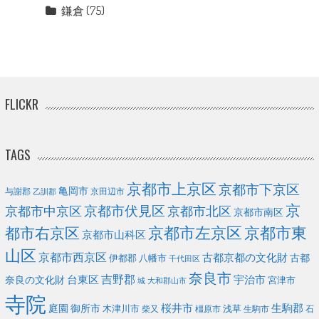
鎌倉
(75)
FLICKR
TAGS
京都市上京区
京都市下京区
亀岡市
与謝郡
京田辺市
乙訓郡
京
京都市伏見区
京都市北区
京都市中京区
京都市南区
京都市左京区
京都市東
都市右京区
京都市山科区
山区
京都市西京区
古都京都の文化財
古都
伊都郡
八幡市
千代田区
奈良市
台東区
吉野郡
宇治市
奈良の文化財
宮津市
城
大和郡山市
寺院
庭園
桜井市
生駒郡
御所市
浅草
木津川市
柴又
橿原市
生駒市
石