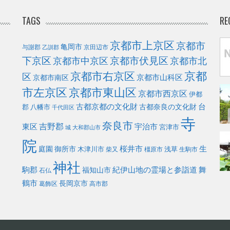
TAGS
RE
京都市上京区
京都市
亀岡市
与謝郡
京田辺市
乙訓郡
下京区
京都市伏見区
京都市北
京都市中京区
京都
京都市右京区
区
京都市山科区
京都市南区
市左京区
京都市東山区
京都市西京区
伊都
古都京都の文化財
台
古都奈良の文化財
郡
八幡市
千代田区
寺
奈良市
東区
吉野郡
宇治市
宮津市
城
大和郡山市
院
庭園
桜井市
生
御所市
浅草
木津川市
柴又
橿原市
生駒市
神社
駒郡
福知山市
紀伊山地の霊場と参詣道
舞
石仏
鶴市
長岡京市
葛飾区
高市郡