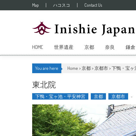
Skip to content
Map
ハコスコ
Contact Us
HOME
世界遺産
京都
奈良
鎌倉
You are here
Home >
京都
>
京都市
>
下鴨・宝ヶ
東北院
下鴨・宝ヶ池・平安神宮
京都
京都市
-