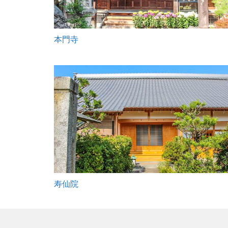
本門寺
寿仙院