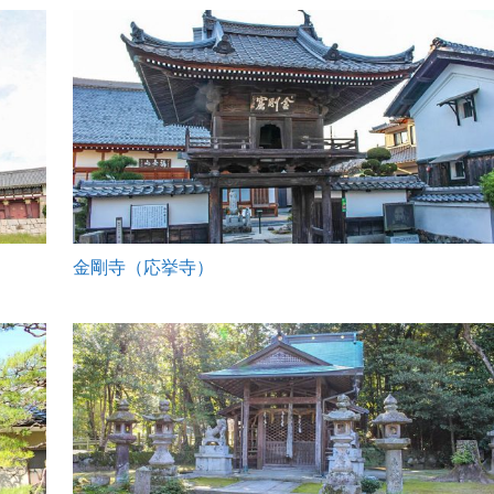
金剛寺（応挙寺）