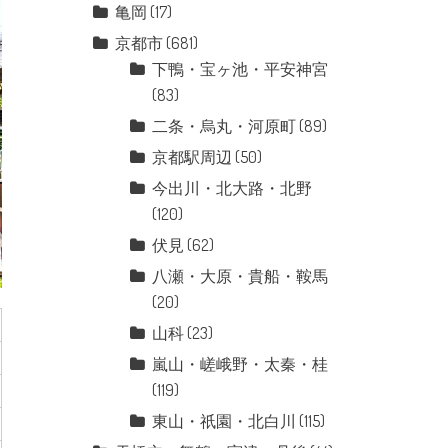
亀岡
(17)
京都市
(681)
下鴨・宝ヶ池・平安神宮
(83)
二条・烏丸・河原町
(89)
京都駅周辺
(50)
今出川・北大路・北野
(120)
伏見
(62)
八瀬・大原・貴船・鞍馬
(20)
山科
(23)
嵐山・嵯峨野・太秦・桂
(119)
東山・祇園・北白川
(115)