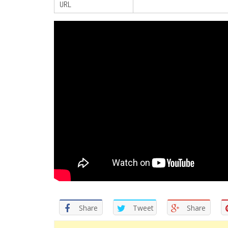
URL
Share
Tweet
Share