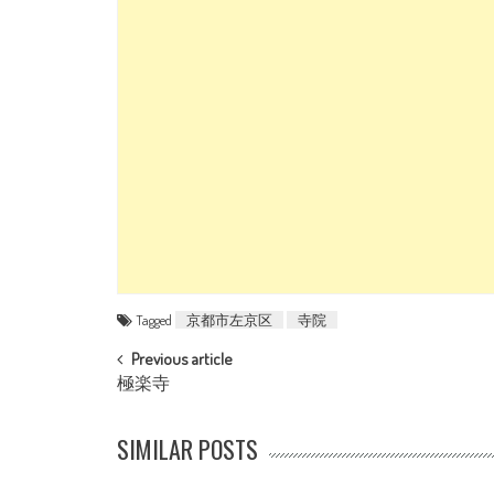
Tagged
京都市左京区
寺院
POST NAVIGATION
Previous article
極楽寺
SIMILAR POSTS