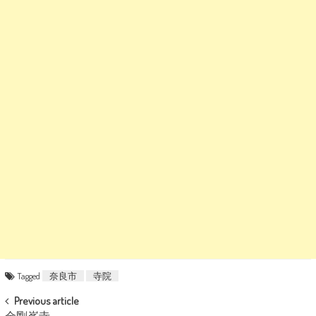
Tagged
奈良市
寺院
POST NAVIGATION
Previous article