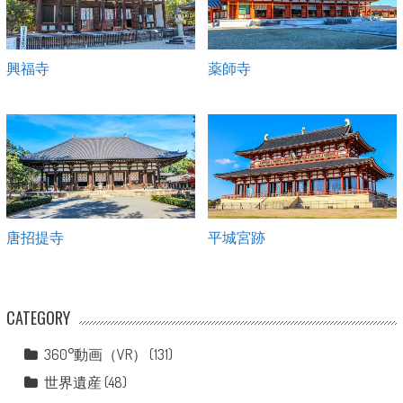
興福寺
薬師寺
唐招提寺
平城宮跡
CATEGORY
360°動画（VR）
(131)
世界遺産
(48)