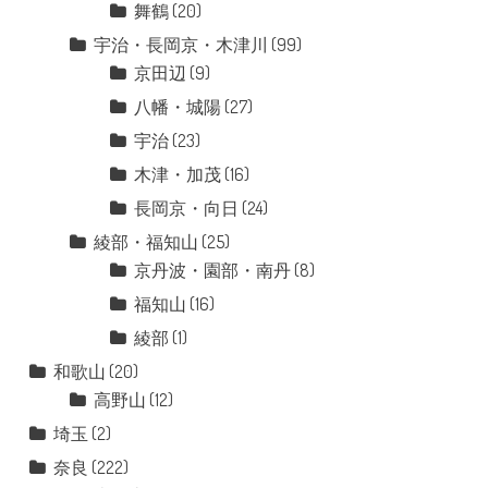
舞鶴
(20)
宇治・長岡京・木津川
(99)
京田辺
(9)
八幡・城陽
(27)
宇治
(23)
木津・加茂
(16)
長岡京・向日
(24)
綾部・福知山
(25)
京丹波・園部・南丹
(8)
福知山
(16)
綾部
(1)
和歌山
(20)
高野山
(12)
埼玉
(2)
奈良
(222)