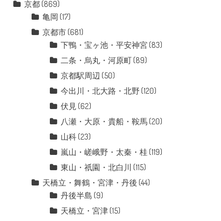
京都
(869)
亀岡
(17)
京都市
(681)
下鴨・宝ヶ池・平安神宮
(83)
二条・烏丸・河原町
(89)
京都駅周辺
(50)
今出川・北大路・北野
(120)
伏見
(62)
八瀬・大原・貴船・鞍馬
(20)
山科
(23)
嵐山・嵯峨野・太秦・桂
(119)
東山・祇園・北白川
(115)
天橋立・舞鶴・宮津・丹後
(44)
丹後半島
(9)
天橋立・宮津
(15)