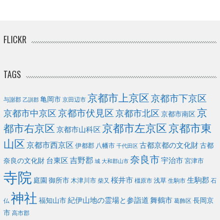
FLICKR
TAGS
京都市上京区
京都市下京区
亀岡市
与謝郡
京田辺市
乙訓郡
京
京都市伏見区
京都市北区
京都市中京区
京都市南区
京都市左京区
京都市東
都市右京区
京都市山科区
山区
京都市西京区
古都京都の文化財
古都
伊都郡
八幡市
千代田区
奈良市
台東区
吉野郡
宇治市
奈良の文化財
宮津市
城
大和郡山市
寺院
庭園
桜井市
生駒郡
御所市
浅草
木津川市
柴又
橿原市
生駒市
石
神社
福知山市
紀伊山地の霊場と参詣道
舞鶴市
長岡京
葛飾区
仏
市
高市郡