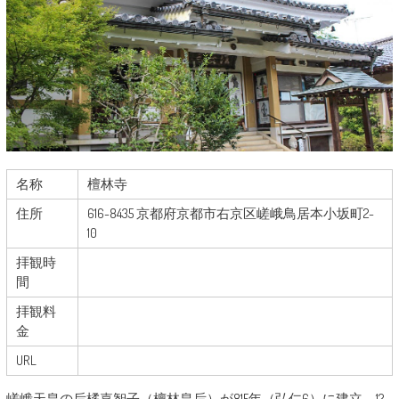
名称
檀林寺
住所
616-8435 京都府京都市右京区嵯峨鳥居本小坂町2-
10
拝観時
間
拝観料
金
URL
嵯峨天皇の后橘嘉智子（檀林皇后）が815年（弘仁6）に建立。12