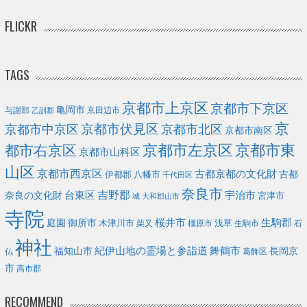
FLICKR
TAGS
京都市上京区
京都市下京区
亀岡市
与謝郡
京田辺市
乙訓郡
京
京都市伏見区
京都市北区
京都市中京区
京都市南区
京都市左京区
京都市東
都市右京区
京都市山科区
山区
京都市西京区
古都京都の文化財
古都
伊都郡
八幡市
千代田区
奈良市
台東区
吉野郡
宇治市
奈良の文化財
宮津市
城
大和郡山市
寺院
庭園
桜井市
生駒郡
御所市
浅草
木津川市
柴又
橿原市
生駒市
石
神社
福知山市
紀伊山地の霊場と参詣道
舞鶴市
長岡京
葛飾区
仏
市
高市郡
RECOMMEND