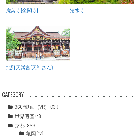
鹿苑寺(金閣寺)
清水寺
北野天満宮(天神さん)
CATEGORY
360°動画（VR）
(131)
世界遺産
(48)
京都
(869)
亀岡
(17)