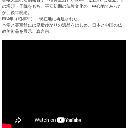
の塔頭・子院をもち、平安初期の仏教文化の一中心地であった
が、後年廃絶。
1964年（昭和39）、現在地に再建された。
本堂と霊宝館には皇后ゆかりの遺品をはじめ、日本と中国の仏
教美術品を展示。真言宗。