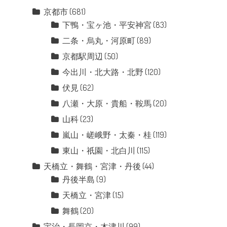
京都市
(681)
下鴨・宝ヶ池・平安神宮
(83)
二条・烏丸・河原町
(89)
京都駅周辺
(50)
今出川・北大路・北野
(120)
伏見
(62)
八瀬・大原・貴船・鞍馬
(20)
山科
(23)
嵐山・嵯峨野・太秦・桂
(119)
東山・祇園・北白川
(115)
天橋立・舞鶴・宮津・丹後
(44)
丹後半島
(9)
天橋立・宮津
(15)
舞鶴
(20)
宇治・長岡京・木津川
(99)