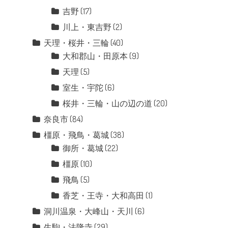
吉野
(17)
川上・東吉野
(2)
天理・桜井・三輪
(40)
大和郡山・田原本
(9)
天理
(5)
室生・宇陀
(6)
桜井・三輪・山の辺の道
(20)
奈良市
(84)
橿原・飛鳥・葛城
(38)
御所・葛城
(22)
橿原
(10)
飛鳥
(5)
香芝・王寺・大和高田
(1)
洞川温泉・大峰山・天川
(6)
生駒・法隆寺
(29)