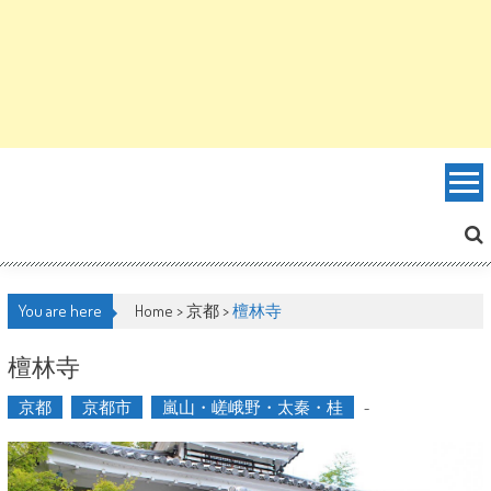
You are here
Home >
京都
>
檀林寺
檀林寺
京都
京都市
嵐山・嵯峨野・太秦・桂
-