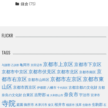
鎌倉
(75)
FLICKR
TAGS
京都市上京区
京都市下京区
亀岡市
与謝郡
京田辺市
乙訓郡
京
京都市伏見区
京都市北区
京都市中京区
京都市南区
京都市左京区
京都市東
都市右京区
京都市山科区
山区
京都市西京区
古都京都の文化財
古都
伊都郡
八幡市
千代田区
奈良市
台東区
吉野郡
宇治市
奈良の文化財
宮津市
城
大和郡山市
寺院
庭園
桜井市
生駒郡
御所市
浅草
木津川市
柴又
橿原市
生駒市
石