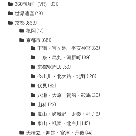
360°動画（VR）
(131)
世界遺産
(48)
京都
(869)
亀岡
(17)
京都市
(681)
下鴨・宝ヶ池・平安神宮
(83)
二条・烏丸・河原町
(89)
京都駅周辺
(50)
今出川・北大路・北野
(120)
伏見
(62)
八瀬・大原・貴船・鞍馬
(20)
山科
(23)
嵐山・嵯峨野・太秦・桂
(119)
東山・祇園・北白川
(115)
天橋立・舞鶴・宮津・丹後
(44)