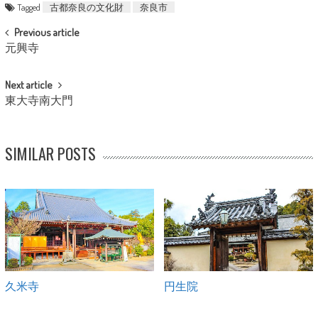
Tagged
古都奈良の文化財
奈良市
POST NAVIGATION
Previous article
元興寺
Next article
東大寺南大門
SIMILAR POSTS
久米寺
円生院