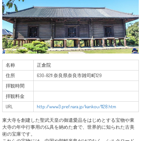
名称
正倉院
住所
630-8211 奈良県奈良市雑司町129
拝観時間
拝観料金
URL
http://www3.pref.nara.jp/kankou/1128.htm
東大寺を創建した聖武天皇の御遺愛品をはじめとする宝物や東
大寺の年中行事用の仏具を納めた倉で、世界的に知られた古美
術の宝庫です。
これらの宝物には、中国や朝鮮半島だけでなく、シルクロード