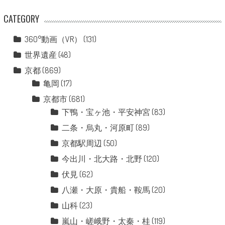
CATEGORY
360°動画（VR）
(131)
世界遺産
(48)
京都
(869)
亀岡
(17)
京都市
(681)
下鴨・宝ヶ池・平安神宮
(83)
二条・烏丸・河原町
(89)
京都駅周辺
(50)
今出川・北大路・北野
(120)
伏見
(62)
八瀬・大原・貴船・鞍馬
(20)
山科
(23)
嵐山・嵯峨野・太秦・桂
(119)