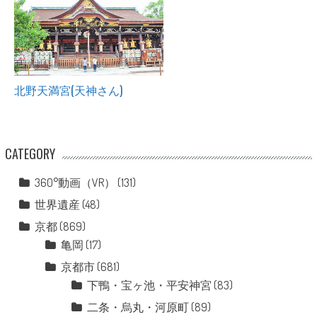
北野天満宮(天神さん)
CATEGORY
360°動画（VR）
(131)
世界遺産
(48)
京都
(869)
亀岡
(17)
京都市
(681)
下鴨・宝ヶ池・平安神宮
(83)
二条・烏丸・河原町
(89)