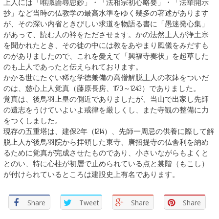
上人には「唯識論尋思鈔」・「法相宗初心略要」・「法華開示
抄」など当時の仏教学の最高水準をゆく幾多の著述があります
が、その深い内省ときびしい求道を物語る書に「愚迷発心集」
があって、読む人の衿をたださせます。かの法然上人が浄土宗
を聞かれたとき、その徒の中には教をあやまり風儀をみだすも
のがありましたので、これを憂えて「興福寺奏状」を起草した
のも上人であったと伝えられております。
かかる世にたぐい稀な学徳兼備の高僧解脱上人の衣鉢をついだ
のは、慈心上人覚真（藤原長房、1170～1243）でありました。
覚真は、後鳥羽上皇の側近でありましたが、当山で出家し先師
の遺志をうけていよいよ戒律を厳しくし、また寺観の整備に力
をつくしました。
現存の五重塔は、建保2年（1214）、先師一周忌の供養に際して解
脱上人が後鳥羽院から拝領した東寺、唐招提寺の仏舎利を納め
るために覚真が完成させたものであり、小さいながらもよくと
とのい、特に心柱が初層で止められている点と裳階（もこし）
が付けられているところは建設史上有名であります。
Share
Tweet
Share
Share