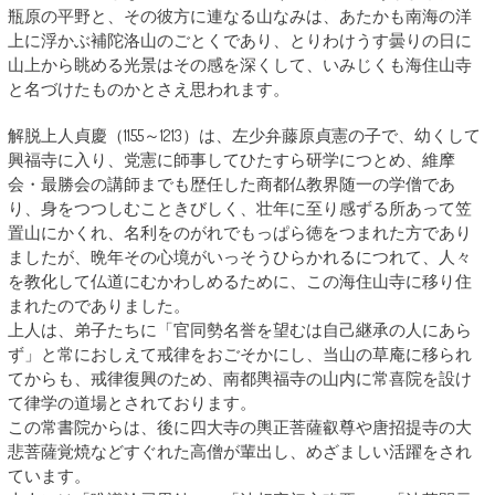
瓶原の平野と、その彼方に連なる山なみは、あたかも南海の洋
上に浮かぶ補陀洛山のごとくであり、とりわけうす曇りの日に
山上から眺める光景はその感を深くして、いみじくも海住山寺
と名づけたものかとさえ思われます。
解脱上人貞慶（1155～1213）は、左少弁藤原貞憲の子で、幼くして
興福寺に入り、党憲に師事してひたすら研学につとめ、維摩
会・最勝会の講師までも歴任した商都仏教界随一の学僧であ
り、身をつつしむこときびしく、壮年に至り感ずる所あって笠
置山にかくれ、名利をのがれでもっぱら徳をつまれた方であり
ましたが、晩年その心境がいっそうひらかれるにつれて、人々
を教化して仏道にむかわしめるために、この海住山寺に移り住
まれたのでありました。
上人は、弟子たちに「官同勢名誉を望むは自己継承の人にあら
ず」と常におしえて戒律をおごそかにし、当山の草庵に移られ
てからも、戒律復興のため、南都輿福寺の山内に常喜院を設け
て律学の道場とされております。
この常書院からは、後に四大寺の輿正菩薩叡尊や唐招提寺の大
悲菩薩覚焼などすぐれた高僧が輩出し、めざましい活躍をされ
ています。