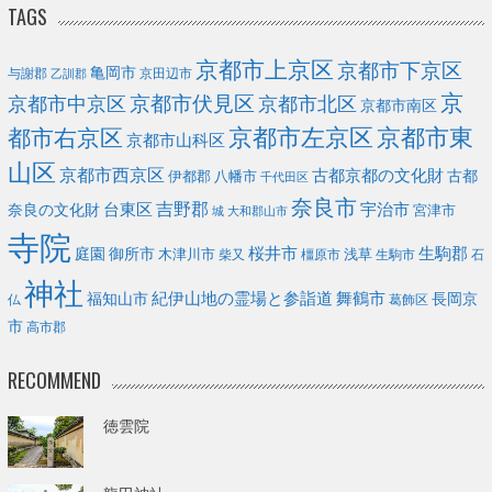
TAGS
京都市上京区
京都市下京区
亀岡市
与謝郡
京田辺市
乙訓郡
京
京都市伏見区
京都市北区
京都市中京区
京都市南区
京都市左京区
京都市東
都市右京区
京都市山科区
山区
京都市西京区
古都京都の文化財
古都
伊都郡
八幡市
千代田区
奈良市
台東区
吉野郡
宇治市
奈良の文化財
宮津市
城
大和郡山市
寺院
庭園
桜井市
生駒郡
御所市
浅草
木津川市
柴又
橿原市
生駒市
石
神社
福知山市
紀伊山地の霊場と参詣道
舞鶴市
長岡京
葛飾区
仏
市
高市郡
RECOMMEND
徳雲院