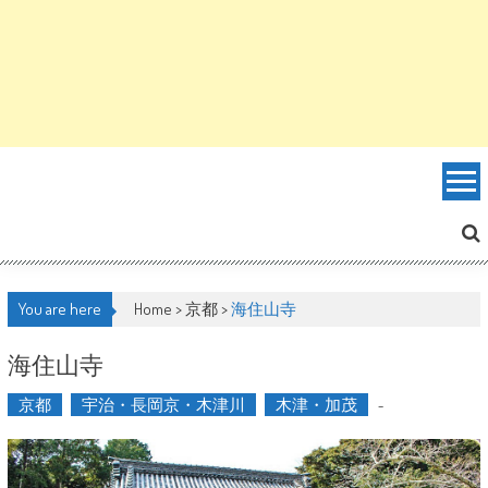
You are here
Home >
京都
>
海住山寺
海住山寺
京都
宇治・長岡京・木津川
木津・加茂
-