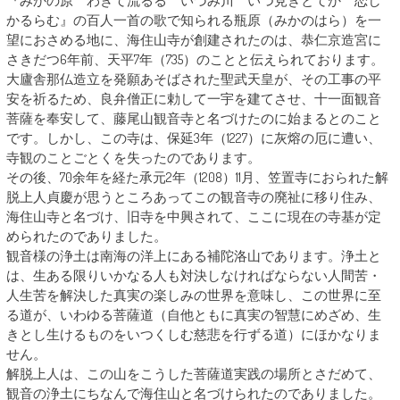
『みかの原 わきて流るる いづみ川 いつ見きとてか 恋し
かるらむ』の百人一首の歌で知られる瓶原（みかのはら）を一
望におさめる地に、海住山寺が創建されたのは、恭仁京造宮に
さきだつ6年前、天平7年（735）のことと伝えられております。
大廬舎那仏造立を発願あそばされた聖武天皇が、その工事の平
安を祈るため、良弁僧正に勅して一宇を建てさせ、十一面観音
菩薩を奉安して、藤尾山観音寺と名づけたのに始まるとのこと
です。しかし、この寺は、保延3年（1227）に灰熔の厄に遭い、
寺観のことごとくを失ったのであります。
その後、70余年を経た承元2年（1208）11月、笠置寺におられた解
脱上人貞慶が思うところあってこの観音寺の廃祉に移り住み、
海住山寺と名づけ、旧寺を中興されて、ここに現在の寺基が定
められたのでありました。
観音様の浄土は南海の洋上にある補陀洛山であります。浄土と
は、生ある限りいかなる人も対決しなければならない人間苦・
人生苦を解決した真実の楽しみの世界を意味し、この世界に至
る道が、いわゆる菩薩道（自他ともに真実の智慧にめざめ、生
きとし生けるものをいつくしむ慈悲を行ずる道）にほかなりま
せん。
解脱上人は、この山をこうした菩薩道実践の場所とさだめて、
観音の浄土にちなんで海住山と名づけられたのでありました。