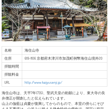
名称
海住山寺
住所
619-1106 京都府木津川市加茂町例幣海住山境外20
拝観時間
拝観料金
URL
http://www.kaijyusenji.jp/
海住山寺は、天平7年(735)、聖武天皇の勅願により、東大寺の良
弁僧正が開創したと伝えられています。
山上の伽藍は貞慶が復興してからのもので、本堂の傍らにそび
える五重塔は、山並みに映える鎌倉時代の傑作で、国宝に指定