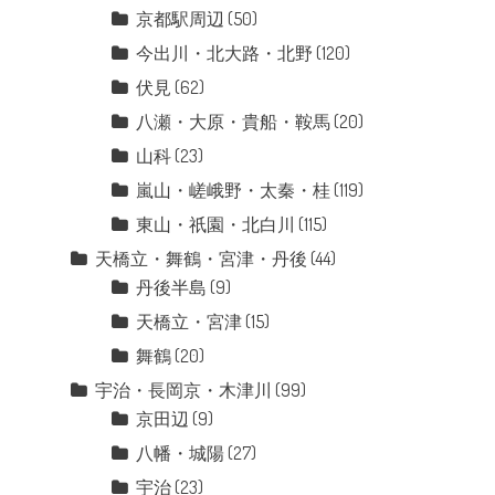
京都駅周辺
(50)
今出川・北大路・北野
(120)
伏見
(62)
八瀬・大原・貴船・鞍馬
(20)
山科
(23)
嵐山・嵯峨野・太秦・桂
(119)
東山・祇園・北白川
(115)
天橋立・舞鶴・宮津・丹後
(44)
丹後半島
(9)
天橋立・宮津
(15)
舞鶴
(20)
宇治・長岡京・木津川
(99)
京田辺
(9)
八幡・城陽
(27)
宇治
(23)