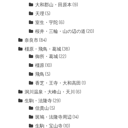
大和郡山・田原本
(9)
天理
(5)
室生・宇陀
(6)
桜井・三輪・山の辺の道
(20)
奈良市
(84)
橿原・飛鳥・葛城
(38)
御所・葛城
(22)
橿原
(10)
飛鳥
(5)
香芝・王寺・大和高田
(1)
洞川温泉・大峰山・天川
(6)
生駒・法隆寺
(29)
信貴山
(5)
斑鳩・法隆寺周辺
(14)
生駒・宝山寺
(10)