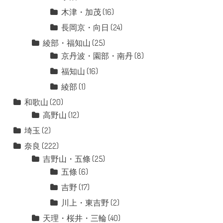
木津・加茂
(16)
長岡京・向日
(24)
綾部・福知山
(25)
京丹波・園部・南丹
(8)
福知山
(16)
綾部
(1)
和歌山
(20)
高野山
(12)
埼玉
(2)
奈良
(222)
吉野山・五條
(25)
五條
(6)
吉野
(17)
川上・東吉野
(2)
天理・桜井・三輪
(40)