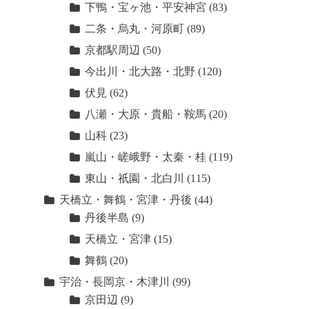
下鴨・宝ヶ池・平安神宮
(83)
二条・烏丸・河原町
(89)
京都駅周辺
(50)
今出川・北大路・北野
(120)
伏見
(62)
八瀬・大原・貴船・鞍馬
(20)
山科
(23)
嵐山・嵯峨野・太秦・桂
(119)
東山・祇園・北白川
(115)
天橋立・舞鶴・宮津・丹後
(44)
丹後半島
(9)
天橋立・宮津
(15)
舞鶴
(20)
宇治・長岡京・木津川
(99)
京田辺
(9)