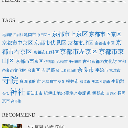
FLICKR
TAGS
京都市上京区
京都市下京区
亀岡市
与謝郡
京田辺市
乙訓郡
京
京都市伏見区
京都市中京区
京都市北区
京都市南区
京都市左京区
京都市東
都市右京区
京都市山科区
山区
京都市西京区
古都京都の文化財
古都
伊都郡
八幡市
千代田区
奈良市
吉野郡
宇治市
奈良の文化財
台東区
宮津市
城
大和郡山市
寺院
庭園
桜井市
生駒郡
御所市
浅草
木津川市
柴又
橿原市
生駒市
神社
福知山市
紀伊山地の霊場と参詣道
舞鶴市
長岡
石仏
葛飾区
京市
高市郡
RECOMMEND
方丈庭園（知恩院内）