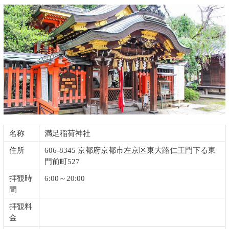
名称
満足稲荷神社
住所
606-8345 京都府京都市左京区東大路仁王門下る東
門前町527
拝観時
6:00～20:00
間
拝観料
金