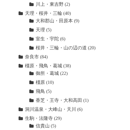
川上・東吉野
(2)
天理・桜井・三輪
(40)
大和郡山・田原本
(9)
天理
(5)
室生・宇陀
(6)
桜井・三輪・山の辺の道
(20)
奈良市
(84)
橿原・飛鳥・葛城
(38)
御所・葛城
(22)
橿原
(10)
飛鳥
(5)
香芝・王寺・大和高田
(1)
洞川温泉・大峰山・天川
(6)
生駒・法隆寺
(29)
信貴山
(5)