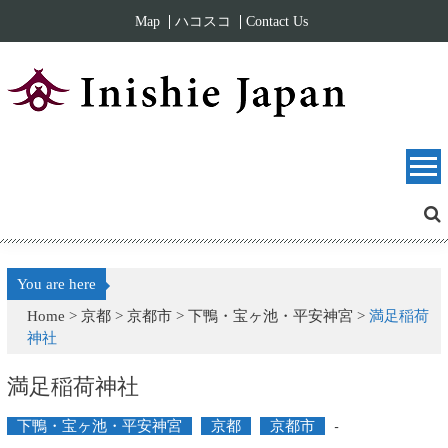
Skip to content
Map
ハコスコ
Contact Us
You are here
Home >
京都
>
京都市
>
下鴨・宝ヶ池・平安神宮
>
満足稲荷
神社
満足稲荷神社
下鴨・宝ヶ池・平安神宮
京都
京都市
-