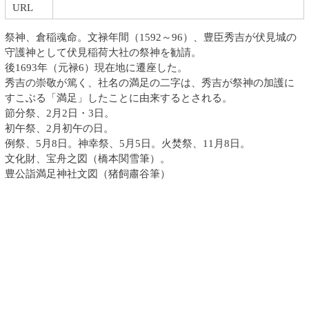
URL
祭神、倉稲魂命。文禄年間（1592～96）、豊臣秀吉が伏見城の
守護神として伏見稲荷大社の祭神を勧請。
後1693年（元禄6）現在地に遷座した。
秀吉の崇敬が篤く、社名の満足の二字は、秀吉が祭神の加護に
すこぶる「満足」したことに由来するとされる。
節分祭、2月2日・3日。
初午祭、2月初午の日。
例祭、5月8日。神幸祭、5月5日。火焚祭、11月8日。
文化財、宝舟之図（橋本関雪筆）。
豊公詣満足神社文図（猪飼肅谷筆）