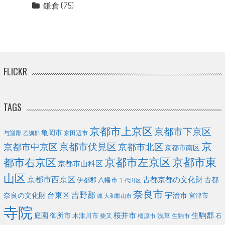
鎌倉
(75)
FLICKR
TAGS
京都市上京区
京都市下京区
亀岡市
与謝郡
京田辺市
乙訓郡
京
京都市伏見区
京都市北区
京都市中京区
京都市南区
京都市左京区
京都市東
都市右京区
京都市山科区
山区
京都市西京区
古都京都の文化財
古都
伊都郡
八幡市
千代田区
奈良市
台東区
吉野郡
宇治市
奈良の文化財
宮津市
城
大和郡山市
寺院
庭園
桜井市
生駒郡
御所市
浅草
木津川市
柴又
橿原市
生駒市
石