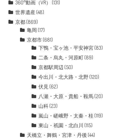
360°動画（VR）
(131)
世界遺産
(48)
京都
(869)
亀岡
(17)
京都市
(681)
下鴨・宝ヶ池・平安神宮
(83)
二条・烏丸・河原町
(89)
京都駅周辺
(50)
今出川・北大路・北野
(120)
伏見
(62)
八瀬・大原・貴船・鞍馬
(20)
山科
(23)
嵐山・嵯峨野・太秦・桂
(119)
東山・祇園・北白川
(115)
天橋立・舞鶴・宮津・丹後
(44)