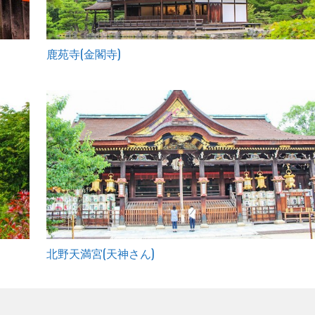
鹿苑寺(金閣寺)
北野天満宮(天神さん)