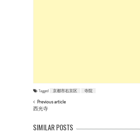
Tagged
京都市右京区
寺院
POST NAVIGATION
Previous article
西光寺
SIMILAR POSTS