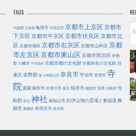
TAGS
RE
京都市上京区
京都市
亀岡市
与謝郡
京田辺市
乙訓郡
下京区
京都市伏見区
京都市北
京都市中京区
京都
京都市右京区
区
京都市山科区
京都市南区
市左京区
京都市東山区
京都市西京区
伊都
古都京都の文化財
台
古都奈良の文化財
郡
八幡市
千代田区
寺
奈良市
東区
吉野郡
宇治市
宮津市
城
大和郡山市
院
庭園
桜井市
生
御所市
浅草
木津川市
柴又
橿原市
生駒市
神社
駒郡
福知山市
紀伊山地の霊場と参詣道
舞
石仏
鶴市
長岡京市
葛飾区
高市郡