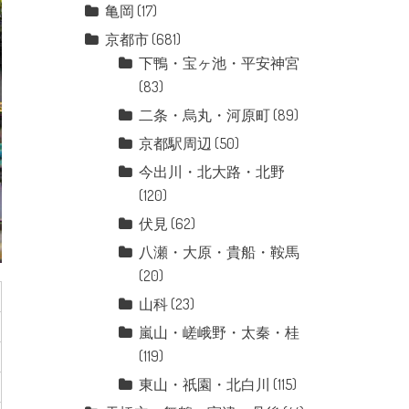
亀岡
(17)
京都市
(681)
下鴨・宝ヶ池・平安神宮
(83)
二条・烏丸・河原町
(89)
京都駅周辺
(50)
今出川・北大路・北野
(120)
伏見
(62)
八瀬・大原・貴船・鞍馬
(20)
山科
(23)
嵐山・嵯峨野・太秦・桂
(119)
東山・祇園・北白川
(115)