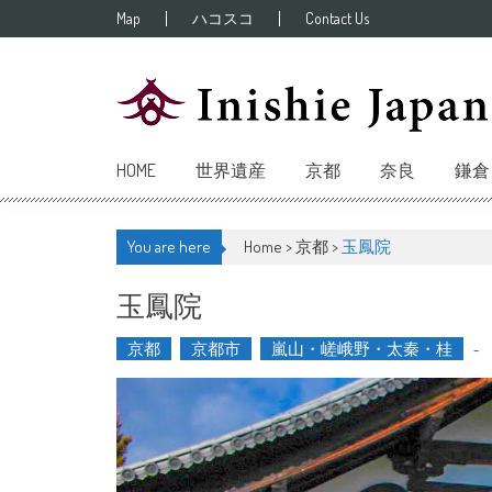
Skip to content
Map
ハコスコ
Contact Us
HOME
世界遺産
京都
奈良
鎌倉
You are here
Home >
京都
>
玉鳳院
玉鳳院
京都
京都市
嵐山・嵯峨野・太秦・桂
-