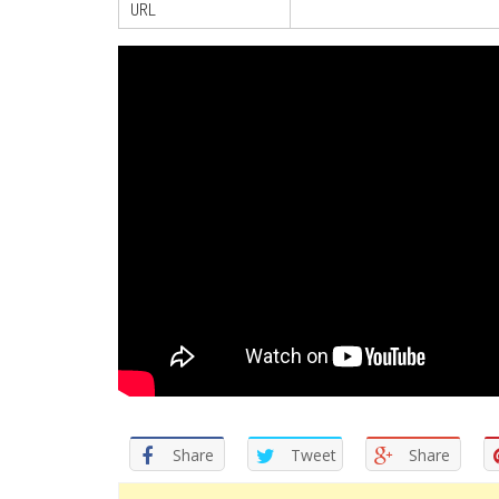
URL
Share
Tweet
Share