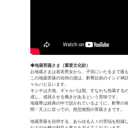
◆地蔵菩薩さま（重要文化財）
お地蔵さまは老若男女から、子供にいたるまで最
この地蔵菩薩の信仰の源は、釈尊以前のインド神
ャルバと云います。
キシチは大地、ギャルバは胎、すなわち包蔵する
成し、成就させる働きがあるという意味です。
地蔵尊は経典の中で説かれているように、釈尊の
間・天上に亘っての、慈悲無類の菩薩さまです。
地蔵菩薩を信仰する、あらゆる人々の苦悩を削減
などの十種の利益と恵みを与えてくださいます。