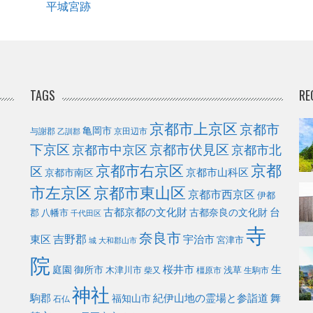
平城宮跡
TAGS
RE
京都市上京区
京都市
亀岡市
与謝郡
京田辺市
乙訓郡
下京区
京都市伏見区
京都市北
京都市中京区
京都
京都市右京区
区
京都市山科区
京都市南区
市左京区
京都市東山区
京都市西京区
伊都
古都京都の文化財
台
古都奈良の文化財
郡
八幡市
千代田区
寺
奈良市
東区
吉野郡
宇治市
宮津市
城
大和郡山市
院
庭園
桜井市
生
御所市
浅草
木津川市
柴又
橿原市
生駒市
神社
駒郡
福知山市
紀伊山地の霊場と参詣道
舞
石仏