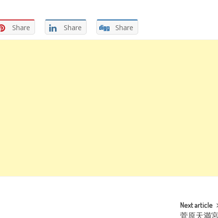
Share
Share
Share
Next article
菅原天満