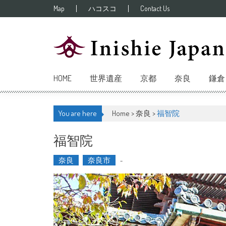
Skip to content
Map
ハコスコ
Contact Us
HOME
世界遺産
京都
奈良
鎌倉
You are here
Home >
奈良
>
福智院
福智院
奈良
奈良市
-