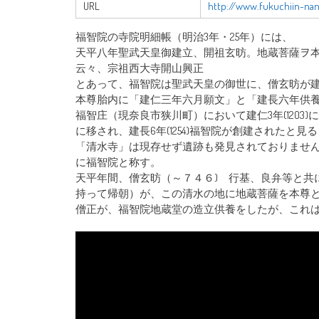
URL
http://www.fukuchiin-na
福智院の寺院明細帳（明治3年・25年）には、
天平八年聖武天皇御建立、開祖玄昉。地蔵菩薩ヲ
云々、宗祖西大寺開山興正
とあって、福智院は聖武天皇の御世に、僧玄昉が
本尊胎内に「建仁三年六月願文」と「建長六年供
福智庄（現奈良市狭川町）において建仁3年(120
に移され、建長6年(1254)福智院が創建されたと見
「清水寺」は現存せず遺跡も発見されておりませ
に福智院と称す。
天平年間、僧玄昉（～７４６) 行基、良弁等と共に
持って帰朝）が、この清水の地に地蔵菩薩を本尊
僧正が、福智院地蔵堂の造立供養をしたが、これ