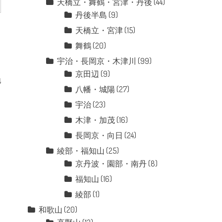
天橋立・舞鶴・宮津・丹後
(44)
丹後半島
(9)
天橋立・宮津
(15)
舞鶴
(20)
宇治・長岡京・木津川
(99)
京田辺
(9)
地
八幡・城陽
(27)
宇治
(23)
木津・加茂
(16)
長岡京・向日
(24)
綾部・福知山
(25)
京丹波・園部・南丹
(8)
福知山
(16)
綾部
(1)
和歌山
(20)