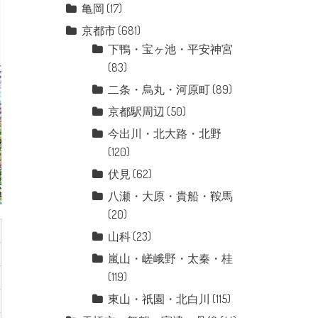
亀岡
(17)
京都市
(681)
下鴨・宝ヶ池・平安神宮
(83)
二条・烏丸・河原町
(89)
京都駅周辺
(50)
今出川・北大路・北野
(120)
伏見
(62)
八瀬・大原・貴船・鞍馬
(20)
山科
(23)
嵐山・嵯峨野・太秦・桂
(119)
東山・祇園・北白川
(115)