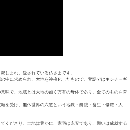
も親しまれ、愛されている仏さまです。
話の中に求められ、大地を神格化したもので、梵語ではキシチ＝ギ
の意味で、地蔵とは大地の如く万有の母体であり、全てのものを育
依頼を受け、無仏世界の六道という地獄・飢餓・畜生・修羅・人
してくださり、土地は豊かに、家宅は永安であり、願いは成就する