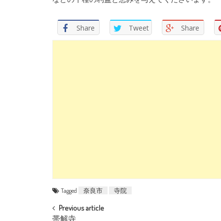
Share
Tweet
Share
Tagged
奈良市
寺院
POST NAVIGATION
Previous article
帯解寺