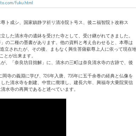
nto.com/fuku.html
本尊ト成シ、国家鎮静ヲ祈リ清冷院ト号ス、後ニ福智院ト改称ス
建立した清水寺の遺鉢を受けた寺として、受け継がれてきました。
養」の二種の墨書があります。他の資料と考え合わせると、本尊は
3)に造立されたが、その後、まもなく興生菩薩叡尊上人に依って現在
ることが出来ます。
んが、「奈良坊目拙解」に、清水の三町は奈良清水寺の古跡で、後
岡寺の義淵に学び、726年入唐、735年に五千余巻の経典と仏像を
とした清水寺を創建、中世に廃壊し、建長六年、興福寺大乗院実信
は清水寺の再興であると述べています。