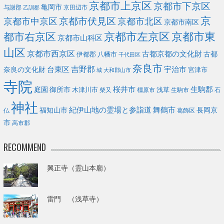
京都市上京区
京都市下京区
亀岡市
与謝郡
京田辺市
乙訓郡
京
京都市伏見区
京都市北区
京都市中京区
京都市南区
京都市左京区
京都市東
都市右京区
京都市山科区
山区
京都市西京区
古都京都の文化財
古都
伊都郡
八幡市
千代田区
奈良市
台東区
吉野郡
宇治市
奈良の文化財
宮津市
城
大和郡山市
寺院
庭園
桜井市
生駒郡
御所市
浅草
木津川市
柴又
橿原市
生駒市
石
神社
福知山市
紀伊山地の霊場と参詣道
舞鶴市
長岡京
葛飾区
仏
市
高市郡
RECOMMEND
興正寺（霊山本廟）
雷門 （浅草寺）