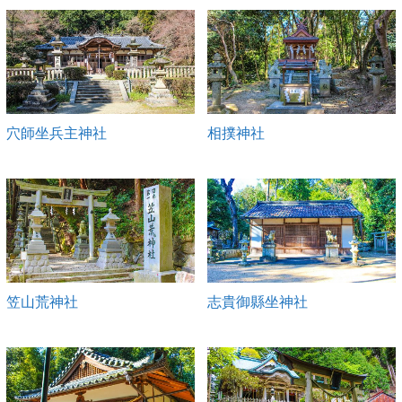
穴師坐兵主神社
相撲神社
笠山荒神社
志貴御縣坐神社