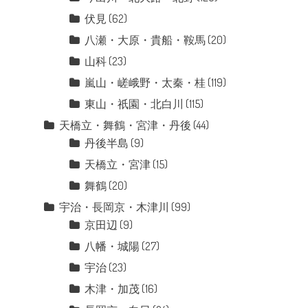
伏見
(62)
八瀬・大原・貴船・鞍馬
(20)
山科
(23)
嵐山・嵯峨野・太秦・桂
(119)
東山・祇園・北白川
(115)
天橋立・舞鶴・宮津・丹後
(44)
丹後半島
(9)
天橋立・宮津
(15)
舞鶴
(20)
宇治・長岡京・木津川
(99)
京田辺
(9)
八幡・城陽
(27)
宇治
(23)
木津・加茂
(16)