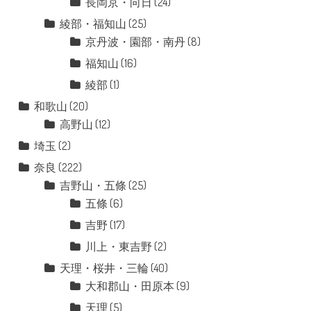
長岡京・向日
(24)
綾部・福知山
(25)
京丹波・園部・南丹
(8)
福知山
(16)
綾部
(1)
和歌山
(20)
高野山
(12)
埼玉
(2)
奈良
(222)
吉野山・五條
(25)
五條
(6)
吉野
(17)
川上・東吉野
(2)
天理・桜井・三輪
(40)
大和郡山・田原本
(9)
天理
(5)