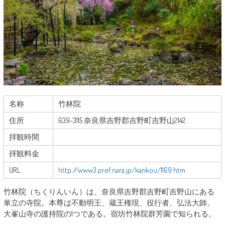
名称
竹林院
住所
639-3115 奈良県吉野郡吉野町吉野山2142
拝観時間
拝観料金
URL
http://www3.pref.nara.jp/kankou/1169.htm
竹林院（ちくりんいん）は、奈良県吉野郡吉野町吉野山にある
単立の寺院。本尊は不動明王、蔵王権現、役行者、弘法大師。
大峯山寺の護持院の1つである。宿坊竹林院群芳園で知られる。