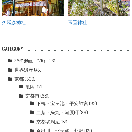
久延彦神社
玉置神社
CATEGORY
360°動画（VR）
(131)
世界遺産
(48)
京都
(869)
亀岡
(17)
京都市
(681)
下鴨・宝ヶ池・平安神宮
(83)
二条・烏丸・河原町
(89)
京都駅周辺
(50)
今出川・北大路・北野
(120)