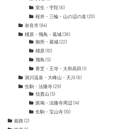
室生・宇陀
(6)
桜井・三輪・山の辺の道
(20)
奈良市
(84)
橿原・飛鳥・葛城
(38)
御所・葛城
(22)
橿原
(10)
飛鳥
(5)
香芝・王寺・大和高田
(1)
洞川温泉・大峰山・天川
(6)
生駒・法隆寺
(29)
信貴山
(5)
斑鳩・法隆寺周辺
(14)
生駒・宝山寺
(10)
姫路
(2)