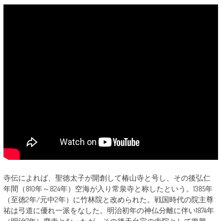
寺伝によれば、聖徳太子が開創して椿山寺と号し、その後弘仁
年間（810年～824年）空海が入り常泉寺と称したという。1385年
（至徳2年/元中2年）に竹林院と改められた。戦国時代の院主尊
祐は弓道に優れ一派をなした。明治初年の神仏分離に伴い1874年