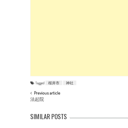
Tagged
桜井市
神社
POST NAVIGATION
Previous article
法起院
SIMILAR POSTS