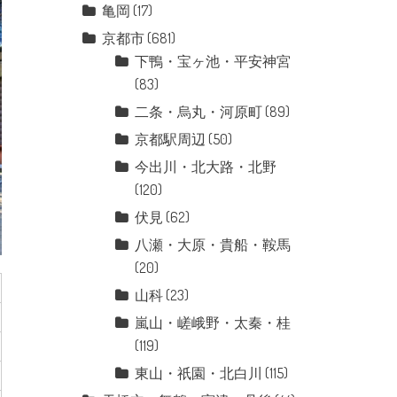
亀岡
(17)
京都市
(681)
下鴨・宝ヶ池・平安神宮
(83)
二条・烏丸・河原町
(89)
京都駅周辺
(50)
今出川・北大路・北野
(120)
伏見
(62)
八瀬・大原・貴船・鞍馬
(20)
山科
(23)
嵐山・嵯峨野・太秦・桂
(119)
東山・祇園・北白川
(115)