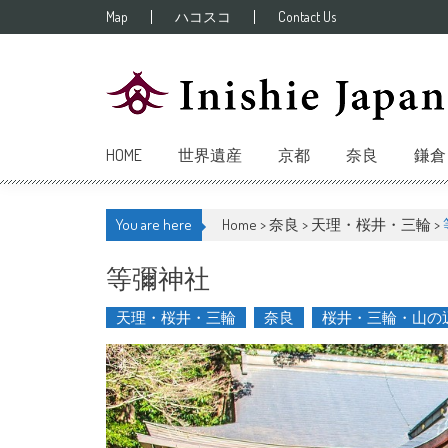
Skip to content
Map
ハコスコ
Contact Us
HOME
世界遺産
京都
奈良
鎌倉
You are here
Home >
奈良
>
天理・桜井・三輪
>
等彌神社
天理・桜井・三輪
奈良
桜井・三輪・山の