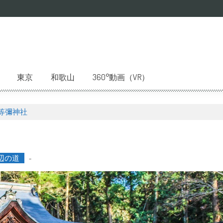
東京
和歌山
360°動画（VR）
等彌神社
辺の道
-