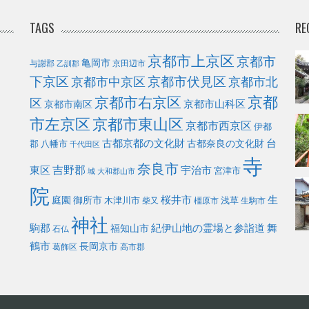
TAGS
RE
京都市上京区
京都市
亀岡市
与謝郡
京田辺市
乙訓郡
下京区
京都市伏見区
京都市北
京都市中京区
京都
京都市右京区
区
京都市山科区
京都市南区
市左京区
京都市東山区
京都市西京区
伊都
古都京都の文化財
台
古都奈良の文化財
郡
八幡市
千代田区
寺
奈良市
東区
吉野郡
宇治市
宮津市
城
大和郡山市
院
庭園
桜井市
生
御所市
浅草
木津川市
柴又
橿原市
生駒市
神社
駒郡
福知山市
紀伊山地の霊場と参詣道
舞
石仏
鶴市
長岡京市
葛飾区
高市郡