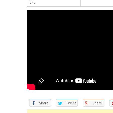
URL
Share
Tweet
Share