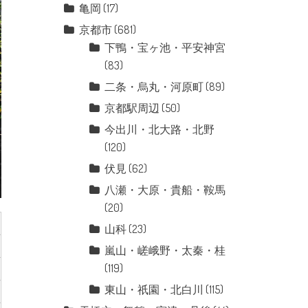
亀岡
(17)
京都市
(681)
下鴨・宝ヶ池・平安神宮
(83)
二条・烏丸・河原町
(89)
京都駅周辺
(50)
今出川・北大路・北野
(120)
伏見
(62)
八瀬・大原・貴船・鞍馬
(20)
山科
(23)
嵐山・嵯峨野・太秦・桂
(119)
東山・祇園・北白川
(115)