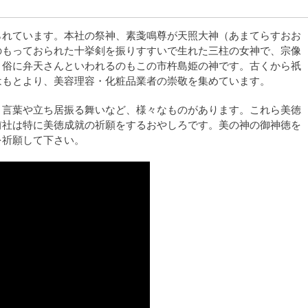
られています。本社の祭神、素戔鳴尊が天照大神（あまてらすおお
のもっておられた十挙剣を振りすすいで生れた三柱の女神で、宗像
、俗に弁天さんといわれるのもこの市杵島姫の神です。古くから祇
はもとより、美容理容・化粧品業者の崇敬を集めています。
、言葉や立ち居振る舞いなど、様々なものがあります。これら美徳
前社は特に美徳成就の祈願をするおやしろです。美の神の御神徳を
を祈願して下さい。