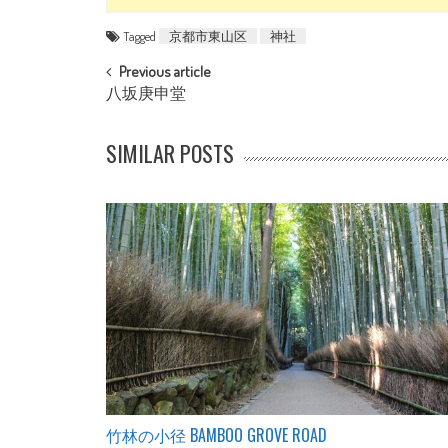
Tagged
京都市東山区
神社
POST NAVIGATION
Previous article
八坂庚申堂
SIMILAR POSTS
竹林の小径 BAMBOO GROVE ROAD