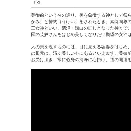
URL
美御前という名の通り、美を象徴する神として祭
かみ）と誓約（うけい）をされたとき、素戔鳴尊
三女神といい、清浄・潔白の証しとなった神々で
園の芸妓さんをはじめ美しくなりたい願望の女性
人の美を現すものには、目に見える容姿をはじめ
の根元は、清く美しい心にあるといえます。美御
お受け頂き、常に心身の清浄に心掛け、道の開運