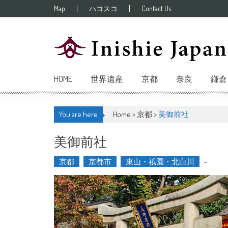
Skip to content
Map
ハコスコ
Contact Us
HOME
世界遺産
京都
奈良
鎌倉
You are here
Home >
京都
>
美御前社
美御前社
京都
京都市
東山・祇園・北白川
-