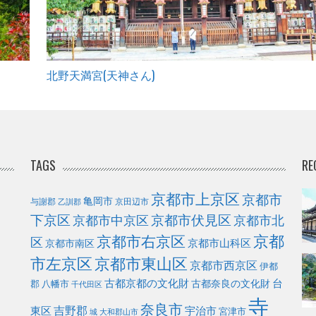
北野天満宮(天神さん)
TAGS
RE
京都市上京区
京都市
亀岡市
与謝郡
京田辺市
乙訓郡
下京区
京都市伏見区
京都市北
京都市中京区
京都
京都市右京区
区
京都市山科区
京都市南区
市左京区
京都市東山区
京都市西京区
伊都
古都京都の文化財
台
古都奈良の文化財
郡
八幡市
千代田区
寺
奈良市
東区
吉野郡
宇治市
宮津市
城
大和郡山市