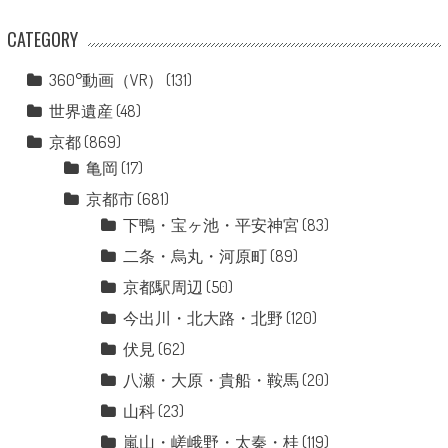
CATEGORY
360°動画（VR）
(131)
世界遺産
(48)
京都
(869)
亀岡
(17)
京都市
(681)
下鴨・宝ヶ池・平安神宮
(83)
二条・烏丸・河原町
(89)
京都駅周辺
(50)
今出川・北大路・北野
(120)
伏見
(62)
八瀬・大原・貴船・鞍馬
(20)
山科
(23)
嵐山・嵯峨野・太秦・桂
(119)