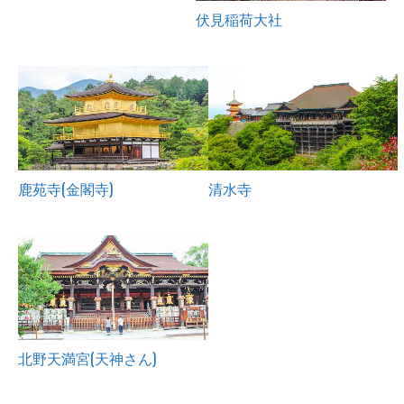
伏見稲荷大社
鹿苑寺(金閣寺)
清水寺
北野天満宮(天神さん)