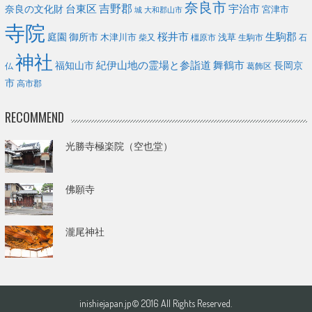
奈良市
台東区
吉野郡
宇治市
奈良の文化財
宮津市
城
大和郡山市
寺院
庭園
桜井市
生駒郡
御所市
浅草
木津川市
柴又
橿原市
生駒市
石
神社
福知山市
紀伊山地の霊場と参詣道
舞鶴市
長岡京
葛飾区
仏
市
高市郡
RECOMMEND
光勝寺極楽院（空也堂）
佛願寺
瀧尾神社
inishiejapan.jp© 2016 All Rights Reserved.