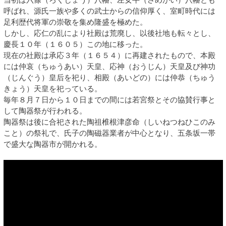
呼ばれ、源氏一族や多くの武士からの信仰厚く、室町時代には
足利歴代将軍の崇敬を集め隆盛を極めた。
しかし、応仁の乱により社殿は荒廃し、以後社地も転々とし、
慶長１０年（１６０５）この地に移った。
現在の社殿は承応３年（１６５４）に再建されたもので、本殿
には仲哀（ちゅうあい）天皇、応神（おうじん）天皇及び神功
（じんぐう）皇后を祀り、相殿（あいどの）には仲恭（ちゅう
きょう）天皇を祀っている。
毎年８月７日から１０日までの間には若宮祭とその協賛行事と
して陶器祭が行われる。
陶器祭は後に合祀された陶祖椎根津彦命（しいねつねひこのみ
こと）の祭礼で、氏子の陶磁器業者が中心となり、五条坂一帯
で盛大な陶器市が開かれる。