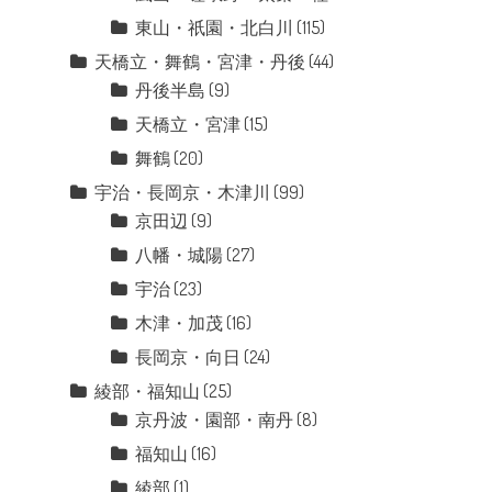
東山・祇園・北白川
(115)
天橋立・舞鶴・宮津・丹後
(44)
丹後半島
(9)
天橋立・宮津
(15)
舞鶴
(20)
宇治・長岡京・木津川
(99)
京田辺
(9)
八幡・城陽
(27)
宇治
(23)
木津・加茂
(16)
長岡京・向日
(24)
綾部・福知山
(25)
京丹波・園部・南丹
(8)
福知山
(16)
綾部
(1)