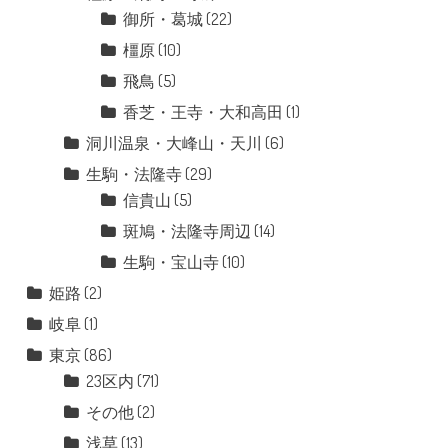
御所・葛城
(22)
橿原
(10)
飛鳥
(5)
香芝・王寺・大和高田
(1)
洞川温泉・大峰山・天川
(6)
生駒・法隆寺
(29)
信貴山
(5)
斑鳩・法隆寺周辺
(14)
生駒・宝山寺
(10)
姫路
(2)
岐阜
(1)
東京
(86)
23区内
(71)
その他
(2)
浅草
(13)