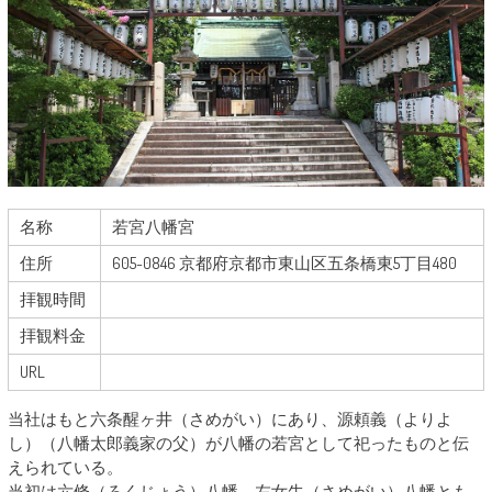
名称
若宮八幡宮
住所
605-0846 京都府京都市東山区五条橋東5丁目480
拝観時間
拝観料金
URL
当社はもと六条醒ヶ井（さめがい）にあり、源頼義（よりよ
し）（八幡太郎義家の父）が八幡の若宮として祀ったものと伝
えられている。
当初は六條（ろくじょう）八幡、左女牛（さめがい）八幡とも