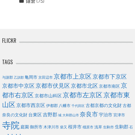
鎌倉
(75)
FLICKR
TAGS
京都市上京区
京都市下京区
亀岡市
与謝郡
京田辺市
乙訓郡
京
京都市伏見区
京都市北区
京都市中京区
京都市南区
京都市左京区
京都市東
都市右京区
京都市山科区
山区
京都市西京区
古都京都の文化財
古都
伊都郡
八幡市
千代田区
奈良市
台東区
吉野郡
宇治市
奈良の文化財
宮津市
城
大和郡山市
寺院
庭園
桜井市
生駒郡
御所市
浅草
木津川市
柴又
橿原市
生駒市
石