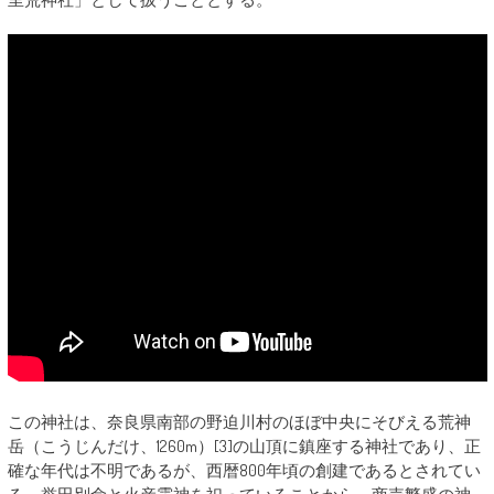
この神社は、奈良県南部の野迫川村のほぼ中央にそびえる荒神
岳（こうじんだけ、1260m）[3]の山頂­に鎮座する神社であり、正
確な年代は不明であるが、西暦800年頃の創建であるとされてい