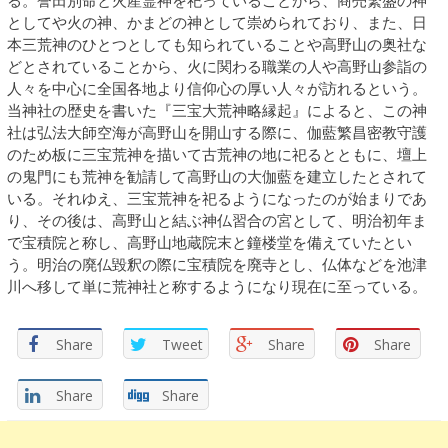
る。誉田別命と火産霊神を祀っていることから、商売繁盛の神
としてや火の神、かまどの神として崇められており、また、日
本三荒神のひとつとしても知られていることや高野山の奥社な
どとされていることから、火に関わる職業の人や高野山参詣の
人々を中心に全国各地より信仰心の厚い人々が訪れるという。
当神社の歴史を書いた『三宝大荒神略縁起』によると、この神
社は弘法大師空海が高野山を開山する際に、伽藍繁昌密教守護
のため板に三宝荒神を描いて古荒神の地に祀るとともに、壇上
の鬼門にも荒神を勧請して高野山の大伽藍を建立したとされて
いる。それゆえ、三宝荒神を祀るようになったのが始まりであ
り、その後は、高野山と結ぶ神仏習合の宮として、明治初年ま
で宝積院と称し、高野山地蔵院末と鐘楼堂を備えていたとい
う。明治の廃仏毀釈の際に宝積院を廃寺とし、仏体などを池津
川へ移して単に荒神社と称するようになり現在に至っている。
Share
Tweet
Share
Share
Share
Share