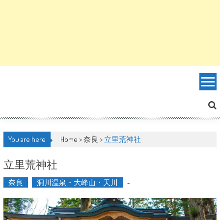
You are here
Home >
奈良
>
立里荒神社
立里荒神社
奈良
洞川温泉・大峰山・天川
-