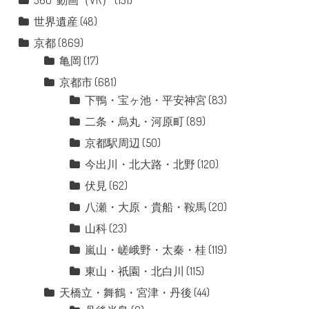
360°動画（VR）
(131)
世界遺産
(48)
京都
(869)
亀岡
(17)
京都市
(681)
下鴨・宝ヶ池・平安神宮
(83)
二条・烏丸・河原町
(89)
京都駅周辺
(50)
今出川・北大路・北野
(120)
伏見
(62)
八瀬・大原・貴船・鞍馬
(20)
山科
(23)
嵐山・嵯峨野・太秦・桂
(119)
東山・祇園・北白川
(115)
天橋立・舞鶴・宮津・丹後
(44)