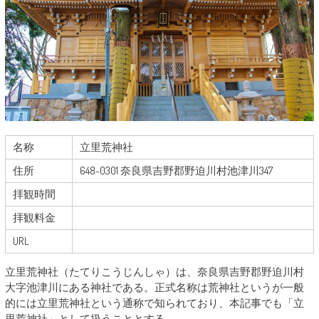
名称
立里荒神社
住所
648-0301 奈良県吉野郡野迫川村池津川347
拝観時間
拝観料金
URL
立里荒神社（たてりこうじんしゃ）は、奈良県吉野郡野迫川村
大字池津川にある神社である。正式名称は荒神社というが一般
的には立里荒神社という通称で知られており、本記事でも「立
里荒神社」として扱うこととする。