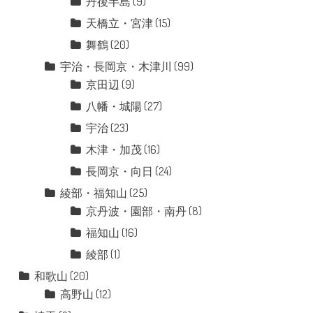
丹後半島
(9)
天橋立・宮津
(15)
舞鶴
(20)
宇治・長岡京・木津川
(99)
京田辺
(9)
八幡・城陽
(27)
宇治
(23)
木津・加茂
(16)
長岡京・向日
(24)
綾部・福知山
(25)
京丹波・園部・南丹
(8)
福知山
(16)
綾部
(1)
和歌山
(20)
高野山
(12)