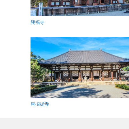
興福寺
唐招提寺