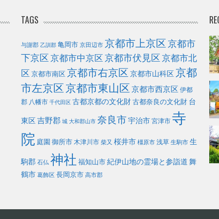
TAGS
RE
京都市上京区
京都市
亀岡市
与謝郡
京田辺市
乙訓郡
下京区
京都市伏見区
京都市北
京都市中京区
京都
京都市右京区
区
京都市山科区
京都市南区
市左京区
京都市東山区
京都市西京区
伊都
古都京都の文化財
台
古都奈良の文化財
郡
八幡市
千代田区
寺
奈良市
東区
吉野郡
宇治市
宮津市
城
大和郡山市
院
庭園
桜井市
生
御所市
浅草
木津川市
柴又
橿原市
生駒市
神社
駒郡
福知山市
紀伊山地の霊場と参詣道
舞
石仏
鶴市
長岡京市
葛飾区
高市郡