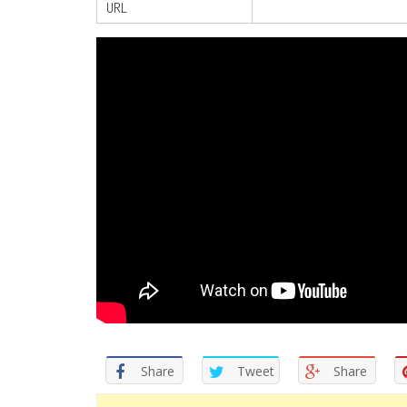
URL
Share
Tweet
Share