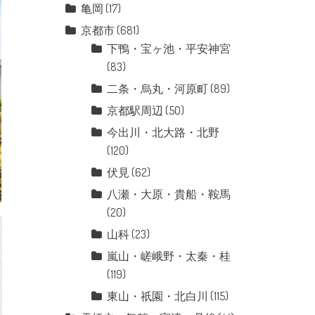
亀岡
(17)
京都市
(681)
下鴨・宝ヶ池・平安神宮
(83)
二条・烏丸・河原町
(89)
京都駅周辺
(50)
今出川・北大路・北野
(120)
伏見
(62)
八瀬・大原・貴船・鞍馬
(20)
山科
(23)
嵐山・嵯峨野・太秦・桂
(119)
東山・祇園・北白川
(115)