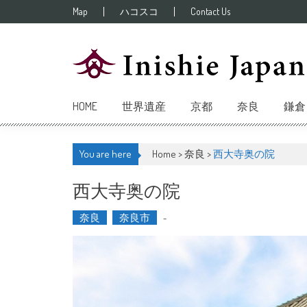
Skip to content
Map
ハコスコ
Contact Us
HOME
世界遺産
京都
奈良
鎌倉
You are here
Home >
奈良
>
西大寺奥の院
西大寺奥の院
奈良
奈良市
-