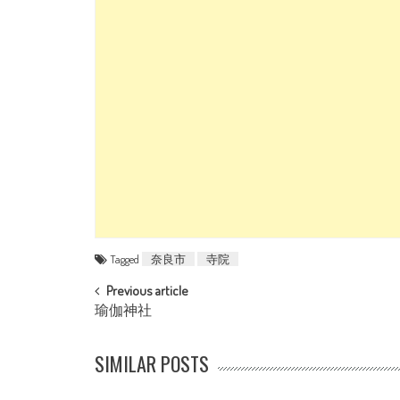
Tagged
奈良市
寺院
POST NAVIGATION
Previous article
瑜伽神社
SIMILAR POSTS