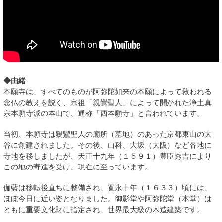
◆由緒
本願寺は、すべてのものが阿弥陀如来の本願によって救われる
念仏の教えを説く、宗祖「親鸞聖人」によって開かれた浄土真
宗本願寺派の本山で、通称「西本願寺」と言われています。
当初、本願寺は親鸞聖人の廟所（墓地）のあった京都東山の大
谷に創建されました。その後、山科、大坂（大阪）など各地に
寺地を移しましたが、天正十九年（１５９１）豊臣秀吉により
この地の寄進を受け、現在に至っています。
伽藍は移転後直ちに整備され、寛永十年（１６３３）頃には、
ほぼ今日に近い姿となりました。御影堂や阿弥陀堂（本堂）は
ともに重要文化財に指定され、世界最大級の木造建築です。