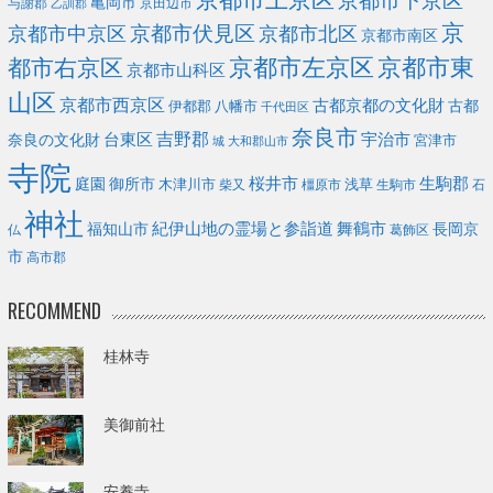
亀岡市
与謝郡
京田辺市
乙訓郡
京
京都市伏見区
京都市北区
京都市中京区
京都市南区
京都市左京区
京都市東
都市右京区
京都市山科区
山区
京都市西京区
古都京都の文化財
古都
伊都郡
八幡市
千代田区
奈良市
台東区
吉野郡
宇治市
奈良の文化財
宮津市
城
大和郡山市
寺院
庭園
桜井市
生駒郡
御所市
浅草
木津川市
柴又
橿原市
生駒市
石
神社
福知山市
紀伊山地の霊場と参詣道
舞鶴市
長岡京
葛飾区
仏
市
高市郡
RECOMMEND
桂林寺
美御前社
安養寺