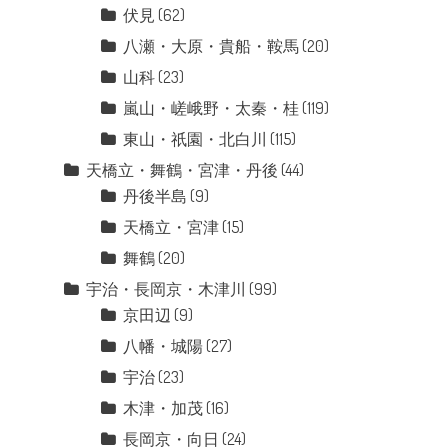
伏見
(62)
八瀬・大原・貴船・鞍馬
(20)
山科
(23)
嵐山・嵯峨野・太秦・桂
(119)
東山・祇園・北白川
(115)
天橋立・舞鶴・宮津・丹後
(44)
丹後半島
(9)
天橋立・宮津
(15)
舞鶴
(20)
宇治・長岡京・木津川
(99)
京田辺
(9)
八幡・城陽
(27)
宇治
(23)
木津・加茂
(16)
長岡京・向日
(24)