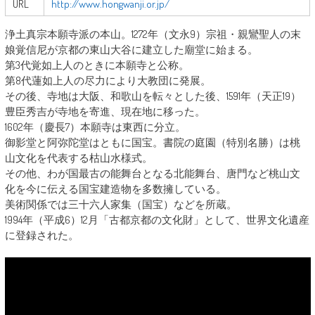
URL
http://www.hongwanji.or.jp/
浄土真宗本願寺派の本山。1272年（文永9）宗祖・親鸞聖人の末
娘覚信尼が京都の東山大谷に建立した廟堂に始まる。
第3代覚如上人のときに本願寺と公称。
第8代蓮如上人の尽力により大教団に発展。
その後、寺地は大阪、和歌山を転々とした後、1591年（天正19）
豊臣秀吉が寺地を寄進、現在地に移った。
1602年（慶長7）本願寺は東西に分立。
御影堂と阿弥陀堂はともに国宝。書院の庭園（特別名勝）は桃
山文化を代表する枯山水様式。
その他、わが国最古の能舞台となる北能舞台、唐門など桃山文
化を今に伝える国宝建造物を多数擁している。
美術関係では三十六人家集（国宝）などを所蔵。
1994年（平成6）12月「古都京都の文化財」として、世界文化遺産
に登録された。