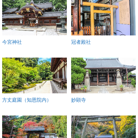
今宮神社
冠者殿社
方丈庭園（知恩院内）
妙顕寺