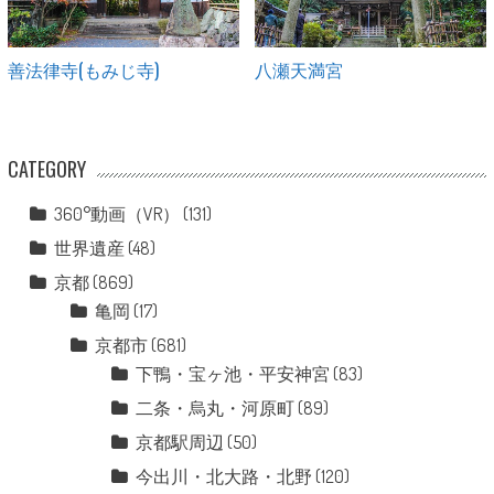
善法律寺(もみじ寺)
八瀬天満宮
CATEGORY
360°動画（VR）
(131)
世界遺産
(48)
京都
(869)
亀岡
(17)
京都市
(681)
下鴨・宝ヶ池・平安神宮
(83)
二条・烏丸・河原町
(89)
京都駅周辺
(50)
今出川・北大路・北野
(120)