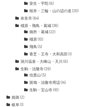
室生・宇陀
(6)
桜井・三輪・山の辺の道
(20)
奈良市
(84)
橿原・飛鳥・葛城
(38)
御所・葛城
(22)
橿原
(10)
飛鳥
(5)
香芝・王寺・大和高田
(1)
洞川温泉・大峰山・天川
(6)
生駒・法隆寺
(29)
信貴山
(5)
斑鳩・法隆寺周辺
(14)
生駒・宝山寺
(10)
姫路
(2)
岐阜
(1)