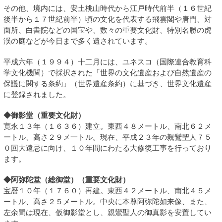
その他、境内には、安土桃山時代から江戸時代前半（１６世紀
後半から１７世紀前半）頃の文化を代表する飛雲閣や唐門、対
面所、白書院などの国宝や、数々の重要文化財、特別名勝の虎
渓の庭などが今日まで多く遺されています。
平成六年（１９９４）十二月には、ユネスコ（国際連合教育科
学文化機関）で採択された「世界の文化遺産および自然遺産の
保護に関する条約」（世界遺産条約）に基づき、世界文化遺産
に登録されました。
◆御影堂（重要文化財）
寛永１３年（１６３６）建立。東西４８メートル、南北６２メ
ートル、高さ２９メ一トル。現在、平成２３年の親鸞聖人７５
０回大遠忌に向け、１０年間にわたる大修復工事を行っており
ます。
◆阿弥陀堂（総御堂）（重要文化財）
宝暦１０年（１７６０）再建。東西４２メートル、南北４５メ
ートル、高さ２５メートル。中央に本尊阿弥陀如来像、また、
左余間は現在、仮御影堂とし、親鸞聖人の御真影を安置してい