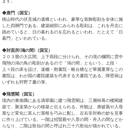
ます。
◆唐門（国宝）
桃山時代の伏見城の遺構といわれ、豪華な装飾彫刻を全体に施
した四脚門である。建築細部にみられる彫刻は、これを丹念に
跳めていると、日の暮れるのを忘れるといわれ、たとえて「日
暮門」といわれている。
◆対面所(鴻の間)（国宝）
２０３畳の大広間。上下両段に分けられ、その境の欄間に雲中
飛翔の鴻の鳥の彫刻があるので「鴻の間」ともいう。上段・
上々段の床を設け、違棚・附書院・帳台構など華麗重厚なこの
書院は、わが国の書院建築を代表する大書院である。障壁画は
いずれも狩野了慶の筆。
◆飛雲閣（国宝）
境内の東南隅にある滴翠園に建つ飛雲閣は、三層柿葺の楼閣建
築で、聚楽第からの移築と伝えられる。外観は、唐破風や入母
屋など変化に富んだ屋根を巧みに配し、左右非対称の妙を見事
に作り上げている。一階は招賢殿や八景の間・舟入の間などか
らなり、二階は歌仙の間と呼ばれ三十六歌仙が描かれている。