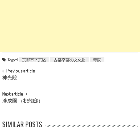
Tagged
京都市下京区
古都京都の文化財
寺院
POST NAVIGATION
Previous article
神光院
Next article
渉成園 （枳殻邸）
SIMILAR POSTS