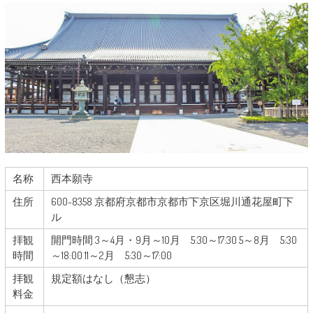
名称
西本願寺
住所
600-8358 京都府京都市京都市下京区堀川通花屋町下
ル
拝観
開門時間 3～4月・9月～10月 5:30～17:30 5～8月 5:30
時間
～18:00 11～2月 5:30～17:00
拝観
規定額はなし（懇志）
料金