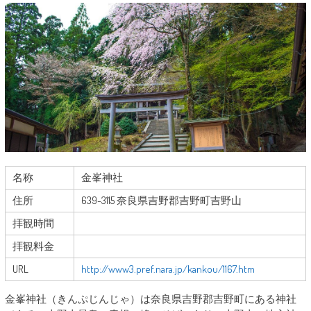
名称
金峯神社
住所
639-3115 奈良県吉野郡吉野町吉野山
拝観時間
拝観料金
URL
http://www3.pref.nara.jp/kankou/1167.htm
金峯神社（きんぷじんじゃ）は奈良県吉野郡吉野町にある神社