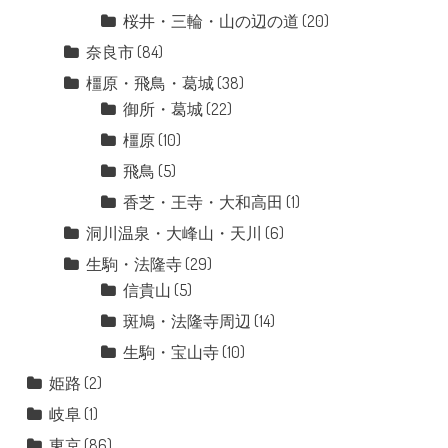
桜井・三輪・山の辺の道
(20)
奈良市
(84)
橿原・飛鳥・葛城
(38)
御所・葛城
(22)
橿原
(10)
飛鳥
(5)
香芝・王寺・大和高田
(1)
洞川温泉・大峰山・天川
(6)
生駒・法隆寺
(29)
信貴山
(5)
斑鳩・法隆寺周辺
(14)
生駒・宝山寺
(10)
姫路
(2)
岐阜
(1)
東京
(86)