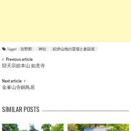
Tagged
吉野郡
神社
紀伊山地の霊場と参詣道
POST NAVIGATION
Previous article
辯天宗総本山 如意寺
Next article
金峯山寺銅鳥居
SIMILAR POSTS