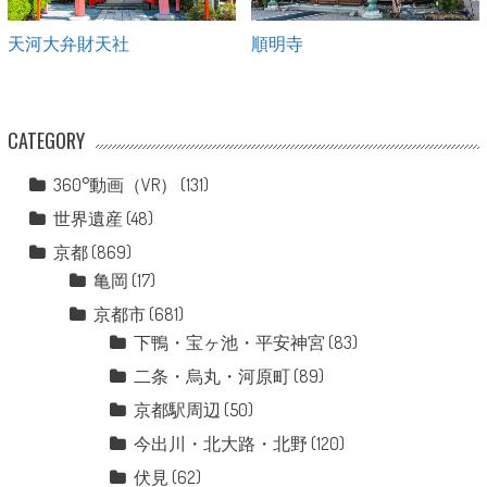
天河大弁財天社
順明寺
CATEGORY
360°動画（VR）
(131)
世界遺産
(48)
京都
(869)
亀岡
(17)
京都市
(681)
下鴨・宝ヶ池・平安神宮
(83)
二条・烏丸・河原町
(89)
京都駅周辺
(50)
今出川・北大路・北野
(120)
伏見
(62)