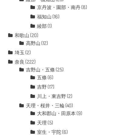
京丹波・園部・南丹
(8)
福知山
(16)
綾部
(1)
和歌山
(20)
高野山
(12)
埼玉
(2)
奈良
(222)
吉野山・五條
(25)
五條
(6)
吉野
(17)
川上・東吉野
(2)
天理・桜井・三輪
(40)
大和郡山・田原本
(9)
天理
(5)
室生・宇陀
(6)