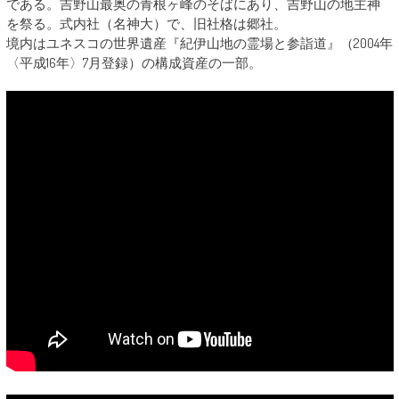
である。吉野山最奥の青根ヶ峰のそばにあり、吉野山の地主神
を祭る。式内社（名神大）で、旧社格は郷社。
境内はユネスコの世界遺産『紀伊山地の霊場と参詣道』（2004年
〈平成16年〉7月登録）の構成資産の一部。