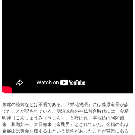
創建の経緯などは不明である。『栄花物語』には藤原道長が詣
でたことが記されている。明治以前の神仏習合時代には「金精
明神（こんしょうみょうじん）」と呼ばれ、本地仏は阿閦如
来、釈迦如来、大日如来（金剛界）とされていた。金精の名は
金峯山は黄金を蔵する山という信仰があったことが背景にある