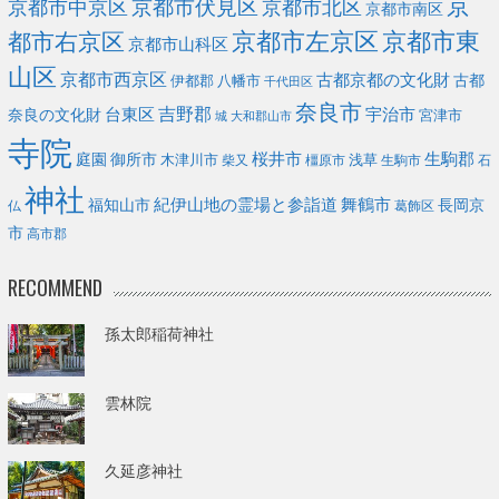
京
京都市伏見区
京都市北区
京都市中京区
京都市南区
京都市左京区
京都市東
都市右京区
京都市山科区
山区
京都市西京区
古都京都の文化財
古都
伊都郡
八幡市
千代田区
奈良市
台東区
吉野郡
宇治市
奈良の文化財
宮津市
城
大和郡山市
寺院
庭園
桜井市
生駒郡
御所市
浅草
木津川市
柴又
橿原市
生駒市
石
神社
福知山市
紀伊山地の霊場と参詣道
舞鶴市
長岡京
葛飾区
仏
市
高市郡
RECOMMEND
孫太郎稲荷神社
雲林院
久延彦神社