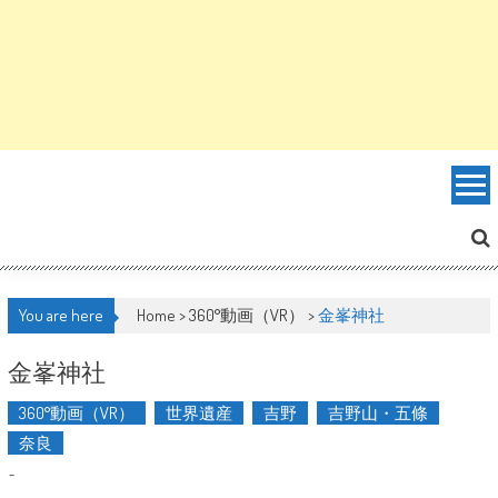
You are here
Home >
360°動画（VR）
>
金峯神社
金峯神社
360°動画（VR）
世界遺産
吉野
吉野山・五條
奈良
-