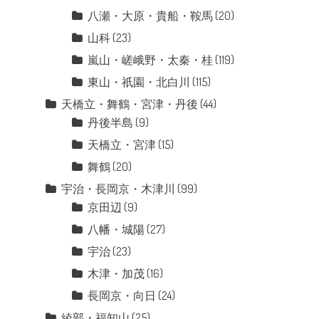
八瀬・大原・貴船・鞍馬
(20)
山科
(23)
嵐山・嵯峨野・太秦・桂
(119)
東山・祇園・北白川
(115)
天橋立・舞鶴・宮津・丹後
(44)
丹後半島
(9)
天橋立・宮津
(15)
舞鶴
(20)
宇治・長岡京・木津川
(99)
京田辺
(9)
八幡・城陽
(27)
宇治
(23)
木津・加茂
(16)
長岡京・向日
(24)
綾部・福知山
(25)