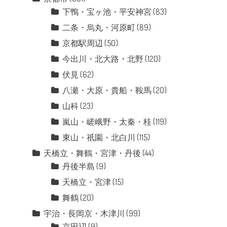
下鴨・宝ヶ池・平安神宮
(83)
二条・烏丸・河原町
(89)
京都駅周辺
(50)
今出川・北大路・北野
(120)
伏見
(62)
八瀬・大原・貴船・鞍馬
(20)
山科
(23)
嵐山・嵯峨野・太秦・桂
(119)
東山・祇園・北白川
(115)
天橋立・舞鶴・宮津・丹後
(44)
丹後半島
(9)
天橋立・宮津
(15)
舞鶴
(20)
宇治・長岡京・木津川
(99)
京田辺
(9)