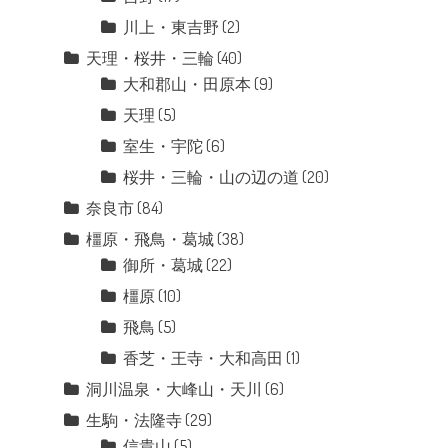
川上・東吉野
(2)
天理・桜井・三輪
(40)
大和郡山・田原本
(9)
天理
(5)
室生・宇陀
(6)
桜井・三輪・山の辺の道
(20)
奈良市
(84)
橿原・飛鳥・葛城
(38)
御所・葛城
(22)
橿原
(10)
飛鳥
(5)
香芝・王寺・大和高田
(1)
洞川温泉・大峰山・天川
(6)
生駒・法隆寺
(29)
信貴山
(5)