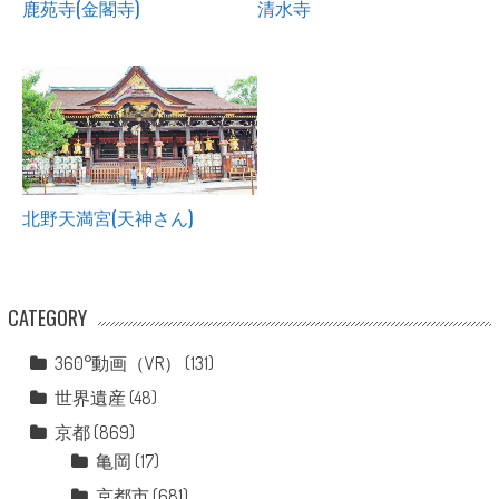
鹿苑寺(金閣寺)
清水寺
北野天満宮(天神さん)
CATEGORY
360°動画（VR）
(131)
世界遺産
(48)
京都
(869)
亀岡
(17)
京都市
(681)