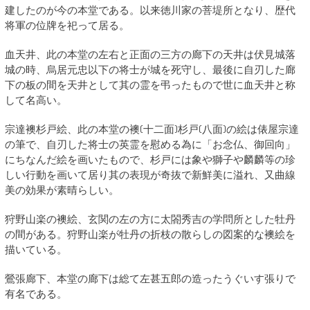
建したのが今の本堂である。以来徳川家の菩堤所となり、歴代
将軍の位牌を祀って居る。
血天井、此の本堂の左右と正面の三方の廊下の天井は伏見城落
城の時、烏居元忠以下の将士が城を死守し、最後に自刃した廊
下の板の間を天井として其の霊を弔ったもので世に血天井と称
して名高い。
宗達襖杉戸絵、此の本堂の襖(十二面)杉戸(八面)の絵は俵屋宗達
の筆で、自刃した将士の英霊を慰める為に「お念仏、御回向」
にちなんだ絵を画いたもので、杉戸には象や獅子や麟麟等の珍
しい行動を画いて居り其の表現が奇抜で新鮮美に溢れ、又曲線
美の効果が素晴らしい。
狩野山楽の襖絵、玄関の左の方に太閤秀吉の学問所とした牡丹
の間がある。狩野山楽が牡丹の折枝の散らしの図案的な襖絵を
描いている。
鶯張廊下、本堂の廊下は総て左甚五郎の造ったうぐいす張りで
有名である。