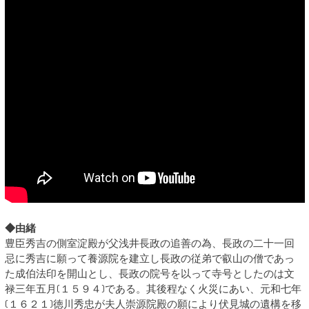
◆由緒
豊臣秀吉の側室淀殿が父浅井長政の追善の為、長政の二十一回
忌に秀吉に願って養源院を建立し長政の従弟で叡山の僧であっ
た成伯法印を開山とし、長政の院号を以って寺号としたのは文
禄三年五月(１５９４)である。其後程なく火災にあい、元和七年
(１６２１)徳川秀忠が夫人崇源院殿の願により伏見城の遺構を移