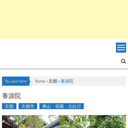
You are here
Home >
京都
>
養源院
養源院
京都
京都市
東山・祇園・北白川
-