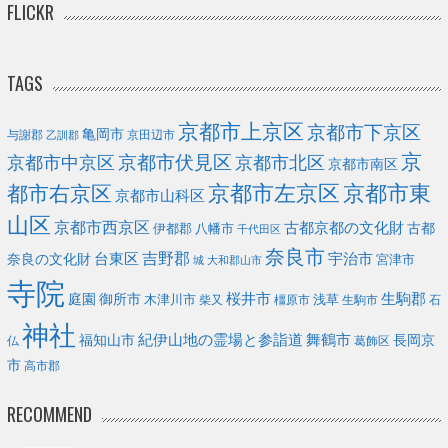
FLICKR
TAGS
京都市上京区
京都市下京区
亀岡市
与謝郡
京田辺市
乙訓郡
京
京都市伏見区
京都市北区
京都市中京区
京都市南区
京都市左京区
京都市東
都市右京区
京都市山科区
山区
京都市西京区
古都京都の文化財
古都
伊都郡
八幡市
千代田区
奈良市
台東区
吉野郡
宇治市
奈良の文化財
宮津市
城
大和郡山市
寺院
庭園
桜井市
生駒郡
御所市
浅草
木津川市
柴又
橿原市
生駒市
石
神社
福知山市
紀伊山地の霊場と参詣道
舞鶴市
長岡京
葛飾区
仏
市
高市郡
RECOMMEND