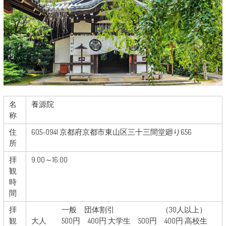
名
養源院
称
住
605-0941 京都府京都市東山区三十三間堂廻り656
所
拝
9:00～16:00
観
時
間
拝
一般 団体割引 （30人以上）
観
大人 500円 400円 大学生 500円 400円 高校生