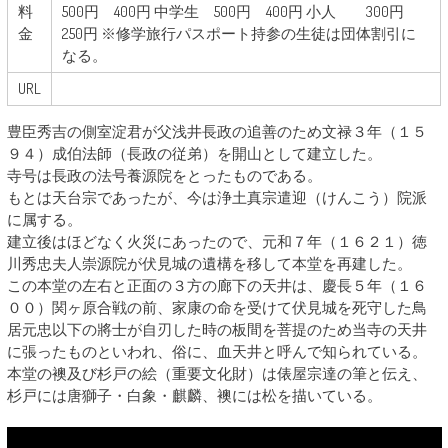
料
500円 400円 中学生 500円 400円 小人 300円
金
250円 ※修学旅行パスポート持参の生徒は団体割引に
なる。
URL
豊臣秀吉の側室淀君が父浅井長政の追善のため文禄３年（１５
９４）成伯法師（長政の従弟）を開山として建立した。
寺号は長政の法号養源院をとったものである。
もとは天台宗であったが、今は浄土真宗遣迎（けんこう）院派
に属する。
建立後はほどなく火災にあったので、元和７年（１６２１）徳
川秀忠夫人崇源院が伏見城の遺構を移して本堂を再建した。
この本堂の左右と正面の３方の廊下の天井は、慶長５年（１６
００）関ヶ原合戦の前、家康の命を受けて伏見城を死守した鳥
居元忠以下の將士が自刃した時の板間を菩提のため当寺の天井
に張ったものといわれ、俗に、血天井と呼んで知られている。
本堂の襖及び杉戸の絵（重要文化財）は俵屋宗達の筆と伝え、
杉戸には唐獅子・白象・麒麟、襖には松を描いている。