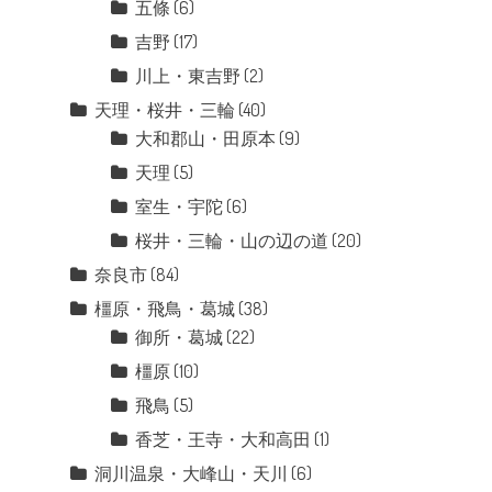
五條
(6)
吉野
(17)
川上・東吉野
(2)
天理・桜井・三輪
(40)
大和郡山・田原本
(9)
天理
(5)
室生・宇陀
(6)
桜井・三輪・山の辺の道
(20)
奈良市
(84)
橿原・飛鳥・葛城
(38)
御所・葛城
(22)
橿原
(10)
飛鳥
(5)
香芝・王寺・大和高田
(1)
洞川温泉・大峰山・天川
(6)