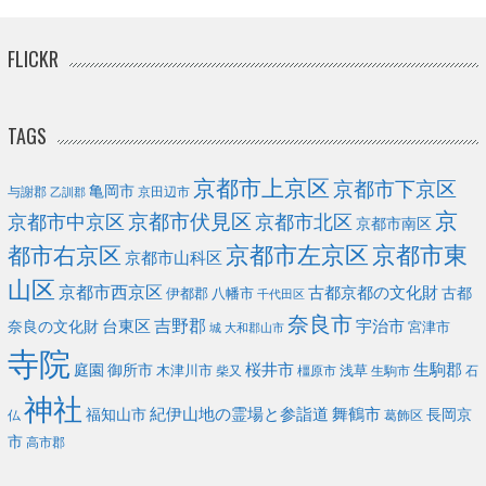
FLICKR
TAGS
京都市上京区
京都市下京区
亀岡市
与謝郡
京田辺市
乙訓郡
京
京都市伏見区
京都市北区
京都市中京区
京都市南区
京都市左京区
京都市東
都市右京区
京都市山科区
山区
京都市西京区
古都京都の文化財
古都
伊都郡
八幡市
千代田区
奈良市
台東区
吉野郡
宇治市
奈良の文化財
宮津市
城
大和郡山市
寺院
庭園
桜井市
生駒郡
御所市
浅草
木津川市
柴又
橿原市
生駒市
石
神社
福知山市
紀伊山地の霊場と参詣道
舞鶴市
長岡京
葛飾区
仏
市
高市郡