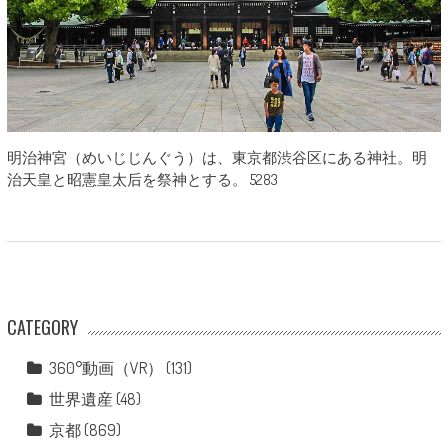
明治神宮（めいじじんぐう）は、東京都渋谷区にある神社。明
治天皇と昭憲皇太后を祭神とする。 5283
CATEGORY
360°動画（VR）
(131)
世界遺産
(48)
京都
(869)