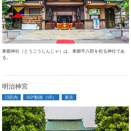
東郷神社（とうごうじんじゃ）は、東郷平八郎を祀る神社であ
る。
明治神宮
23区内
360°動画（VR）
東京
-