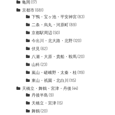
亀岡
(17)
京都市
(681)
下鴨・宝ヶ池・平安神宮
(83)
二条・烏丸・河原町
(89)
京都駅周辺
(50)
今出川・北大路・北野
(120)
伏見
(62)
八瀬・大原・貴船・鞍馬
(20)
山科
(23)
嵐山・嵯峨野・太秦・桂
(119)
東山・祇園・北白川
(115)
天橋立・舞鶴・宮津・丹後
(44)
丹後半島
(9)
天橋立・宮津
(15)
舞鶴
(20)