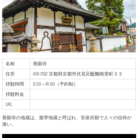
名称
善願寺
住所
601-1352 京都府京都市伏見区醍醐南里町３３
拝観時間
9:30～16:00（予約制）
拝観料金
URL
善願寺の地蔵は、腹帯地蔵と呼ばれ、安産祈願で人々の信仰が
厚い。