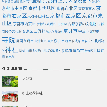
京都市上京区
京都市下京区
亀岡市
与謝郡
京田辺市
乙訓郡
京
京都市伏見区
京都市北区
京都市中京区
京都市南区
京都市左京区
京都市東
都市右京区
京都市山科区
山区
京都市西京区
古都京都の文化財
古都
伊都郡
八幡市
千代田区
奈良市
台東区
吉野郡
宇治市
奈良の文化財
宮津市
城
大和郡山市
寺院
庭園
桜井市
生駒郡
御所市
浅草
木津川市
柴又
橿原市
生駒市
石
神社
福知山市
紀伊山地の霊場と参詣道
舞鶴市
長岡京
葛飾区
仏
市
高市郡
RECOMMEND
大野寺
折上稲荷神社