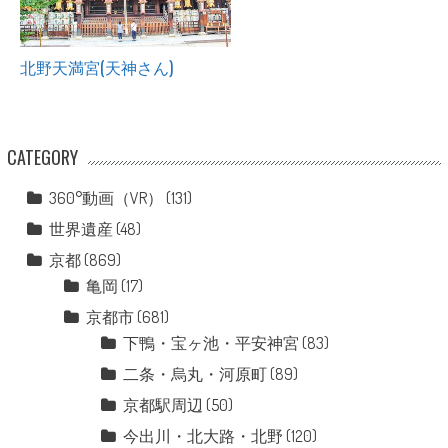
北野天満宮(天神さん)
CATEGORY
360°動画（VR）
(131)
世界遺産
(48)
京都
(869)
亀岡
(17)
京都市
(681)
下鴨・宝ヶ池・平安神宮
(83)
二条・烏丸・河原町
(89)
京都駅周辺
(50)
今出川・北大路・北野
(120)