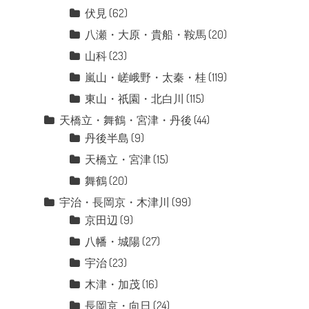
伏見
(62)
八瀬・大原・貴船・鞍馬
(20)
山科
(23)
嵐山・嵯峨野・太秦・桂
(119)
東山・祇園・北白川
(115)
天橋立・舞鶴・宮津・丹後
(44)
丹後半島
(9)
天橋立・宮津
(15)
舞鶴
(20)
宇治・長岡京・木津川
(99)
京田辺
(9)
八幡・城陽
(27)
宇治
(23)
木津・加茂
(16)
長岡京・向日
(24)