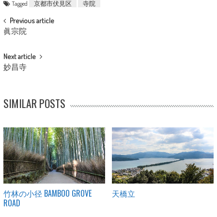
Tagged
京都市伏見区
寺院
POST NAVIGATION
Previous article
眞宗院
Next article
妙昌寺
SIMILAR POSTS
竹林の小径 BAMBOO GROVE
天橋立
ROAD