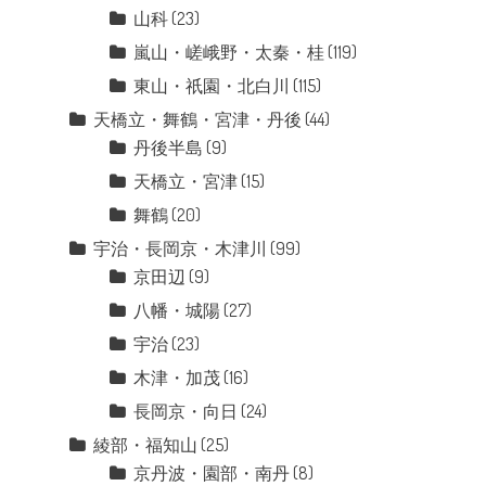
山科
(23)
嵐山・嵯峨野・太秦・桂
(119)
東山・祇園・北白川
(115)
天橋立・舞鶴・宮津・丹後
(44)
丹後半島
(9)
天橋立・宮津
(15)
舞鶴
(20)
宇治・長岡京・木津川
(99)
京田辺
(9)
八幡・城陽
(27)
宇治
(23)
木津・加茂
(16)
長岡京・向日
(24)
綾部・福知山
(25)
京丹波・園部・南丹
(8)