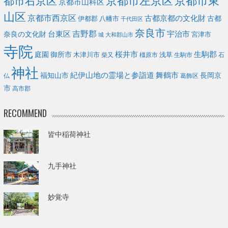
京都市左京区
京都市東
都市右京区
京都市山科区
山区
京都市西京区
古都京都の文化財
古都
伊都郡
八幡市
千代田区
奈良市
台東区
吉野郡
宇治市
奈良の文化財
宮津市
城
大和郡山市
寺院
庭園
桜井市
生駒郡
御所市
浅草
木津川市
柴又
橿原市
生駒市
石
神社
福知山市
紀伊山地の霊場と参詣道
舞鶴市
長岡京
葛飾区
仏
市
高市郡
RECOMMEND
皆中稲荷神社
九手神社
妙覚寺