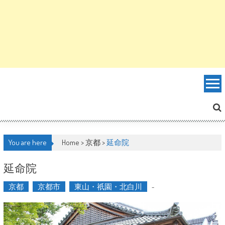
You are here
Home >
京都
>
延命院
延命院
京都
京都市
東山・祇園・北白川
-