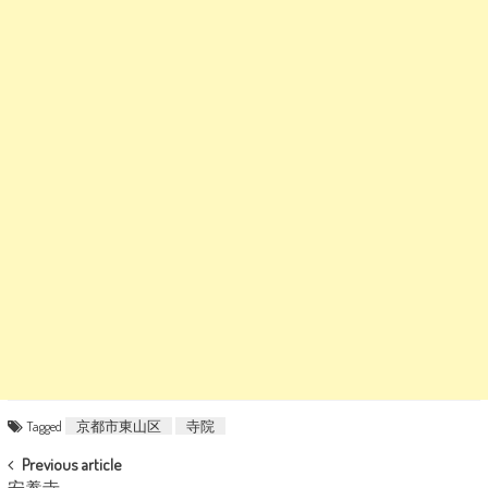
Tagged
京都市東山区
寺院
POST NAVIGATION
Previous article