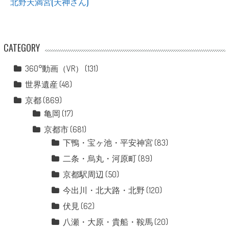
北野天満宮(天神さん)
CATEGORY
360°動画（VR）
(131)
世界遺産
(48)
京都
(869)
亀岡
(17)
京都市
(681)
下鴨・宝ヶ池・平安神宮
(83)
二条・烏丸・河原町
(89)
京都駅周辺
(50)
今出川・北大路・北野
(120)
伏見
(62)
八瀬・大原・貴船・鞍馬
(20)