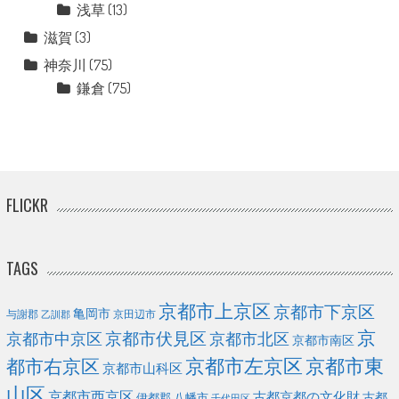
浅草
(13)
滋賀
(3)
神奈川
(75)
鎌倉
(75)
FLICKR
TAGS
京都市上京区
京都市下京区
亀岡市
与謝郡
京田辺市
乙訓郡
京
京都市伏見区
京都市北区
京都市中京区
京都市南区
京都市左京区
京都市東
都市右京区
京都市山科区
山区
京都市西京区
古都京都の文化財
古都
伊都郡
八幡市
千代田区