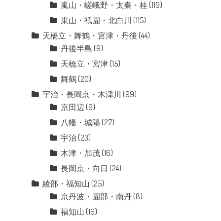
嵐山・嵯峨野・太秦・桂
(119)
東山・祇園・北白川
(115)
天橋立・舞鶴・宮津・丹後
(44)
丹後半島
(9)
天橋立・宮津
(15)
舞鶴
(20)
宇治・長岡京・木津川
(99)
京田辺
(9)
八幡・城陽
(27)
宇治
(23)
木津・加茂
(16)
長岡京・向日
(24)
綾部・福知山
(25)
京丹波・園部・南丹
(8)
福知山
(16)