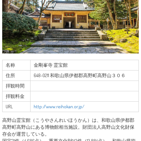
名称
金剛峯寺 霊宝館
住所
648-0211 和歌山県伊都郡高野町高野山３０６
拝観時間
拝観料金
URL
http://www.reihokan.or.jp/
高野山霊宝館（こうやさんれいほうかん）は、和歌山県伊都郡
高野町高野山にある博物館相当施設。財団法人高野山文化財保
存会が運営している。
国宝21件（4,686点）、重要文化財142件（13,884点）、和歌山県指