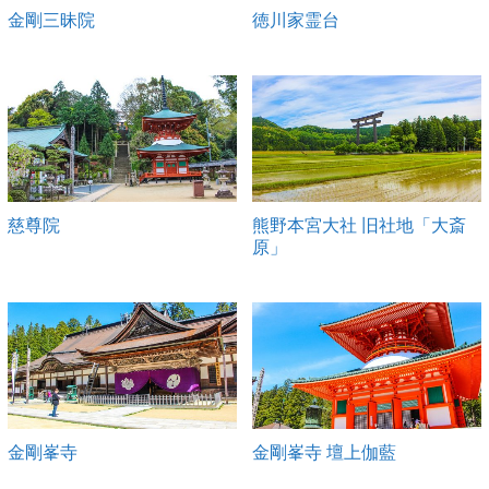
金剛三昧院
徳川家霊台
慈尊院
熊野本宮大社 旧社地「大斎
原」
金剛峯寺
金剛峯寺 壇上伽藍