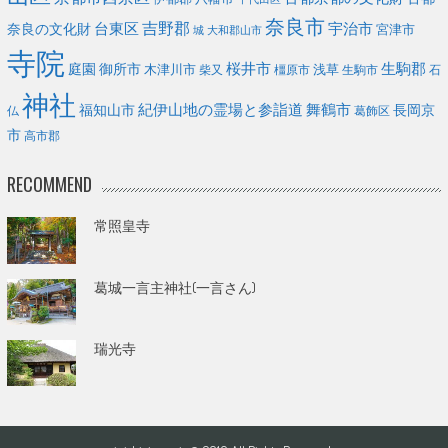
奈良市
台東区
吉野郡
宇治市
奈良の文化財
宮津市
城
大和郡山市
寺院
庭園
桜井市
生駒郡
御所市
浅草
木津川市
柴又
橿原市
生駒市
石
神社
福知山市
紀伊山地の霊場と参詣道
舞鶴市
長岡京
葛飾区
仏
市
高市郡
RECOMMEND
常照皇寺
葛城一言主神社(一言さん)
瑞光寺