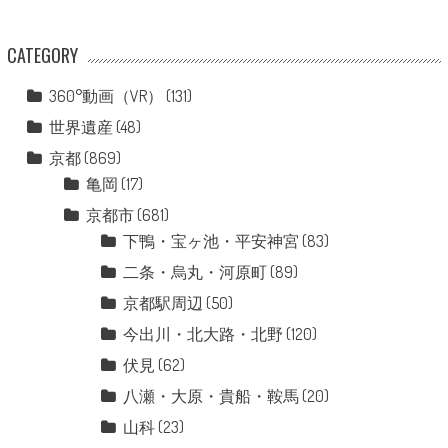
CATEGORY
360°動画（VR）
(131)
世界遺産
(48)
京都
(869)
亀岡
(17)
京都市
(681)
下鴨・宝ヶ池・平安神宮
(83)
二条・烏丸・河原町
(89)
京都駅周辺
(50)
今出川・北大路・北野
(120)
伏見
(62)
八瀬・大原・貴船・鞍馬
(20)
山科
(23)